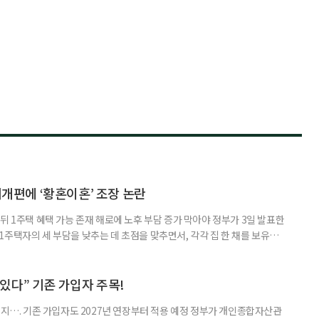
제개편에 ‘황혼이혼’ 조장 논란
뒤 1주택 혜택 가능 존재 해로에 노후 부담 증가 막아야 정부가 3일 발표한
주택자의 세 부담을 낮추는 데 초점을 맞추면서, 각각 집 한 채를 보유한
것보다 이혼이 경제적으로 유리해질 수 있다는 분석이 나온다. 종합부동산
1주택 공제와 세액공제 적용 여부는 부부를 하나의 세대로 묶어 판단한다. 부
 세대가 두 채를 가진 것으로 보지만, 실제 이혼해 주거와 생계를 분
수 있다” 기존 가입자 주목!
폐지…. 기존 가입자도 2027년 연장부터 적용 예정 정부가 개인종합자산관