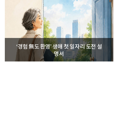
‘경험 無도 환영’ 생애 첫 일자리 도전 설
명서