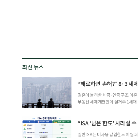
최신 뉴스
“해로하면 손해?” 8·3 세
결혼이 불리한 세금·연금 구조 이혼 
부동산 세제개편안이 실거주 1세대 1
고령 부부에게는 혼인을 유지하는 
세는 개인별로 부과하지만, 1세대 
부가 각자 집 한 채씩을 보유하면 한
“ISA ‘남은 한도’ 사라질 
일반 ISA는 미사용 납입한도 이월 