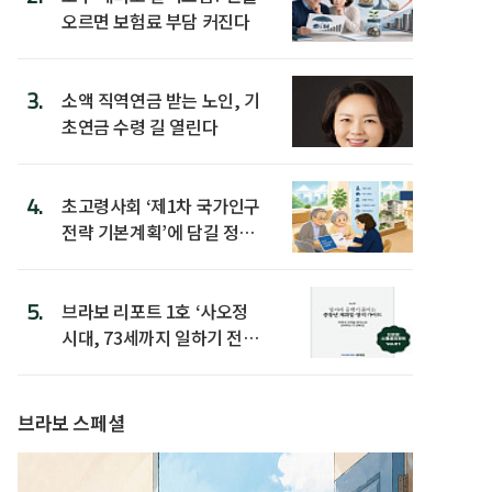
오르면 보험료 부담 커진다
3.
소액 직역연금 받는 노인, 기
초연금 수령 길 열린다
4.
초고령사회 ‘제1차 국가인구
전략 기본계획’에 담길 정책
은
5.
브라보 리포트 1호 ‘사오정
시대, 73세까지 일하기 전략’
발간
브라보 스페셜