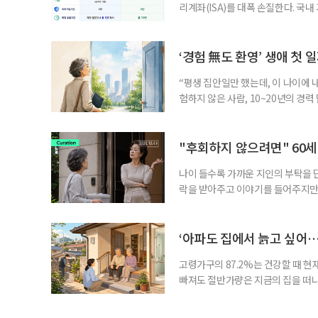
리계좌(ISA)를 대폭 손질한다. 국
금융 ISA’를 새로 만들고, 일정 
기존 ISA 가입자라면 이번 개편안에
기 때문이다. 지난 3일 발표된 세제
‘경험 無도 환영’ 생애 첫 
“평생 집안일만 했는데, 이 나이에 
험하지 않은 사람, 10~20년의 경
찾고 이력서를 쓰는 일부터 출퇴근, 
보다 부담을 낮춘 진입 경로다. 통계 
경험이 풍부한 고령자는 중요한 국
"후회하지 않으려면" 60세
나이 들수록 가까운 지인의 부탁을 
락을 받아주고 이야기를 들어주지만,
평소에는 무심하다가 필요할 때만 
관계가 아닌 편리한 도움이나 감정의
게 여기며, 거절하는 순간 태도를 
‘아파도 집에서 늙고 싶어…
다
고령가구의 87.2%는 건강할 때 현
빠져도 절반가량은 지금의 집을 떠나
공급에 무게가 실려 있다. 통합돌봄
지원 체계를 구축해야 한다는 제언이 