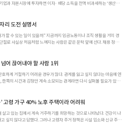
내 기업과 자본시장에 투자하면 이자· 배당 소득을 전액 비과세하는 ‘생산적
소득 이하 청년에게는 납입액의 10%를 소득공제 해주는 방안도 추진한다. 다만
 주목해야 한다. 그동안 사용하지 않고 쌓아둔 ISA 납입한도가 사라질 수 있
개편안이 국회 통과 후 그대로 시행된다면 법 시행 전 본
일자리 도전 설명서
내가 할 수 있는 일이 있을까.” 지금까지 임금노동이나 조직 생활을 거의 경
력 단절로 사실상 처음처럼 느껴지는 사람은 같은 문턱 앞에 선다. 채용 정보를
업무 지시, 동료 관계까지 낯설다. 이들에게 필요한 것은 ‘용기를 내라’는 말
밖에 섞여 있는 ‘첫 취업’, ‘경력 단절’ 생산인구가 줄어드는 상황에서 삶의
가 자원이다. 박경하 한국노인인력개발원 선임연구위
 넘어 끊어내야 할 사람 1위
단호하게 거절하기 어려운 경우가 많다. 관계를 잃고 싶지 않다는 마음에 연
 한쪽의 시간과 감정만 계속 소모되는 관계라면 다시 살펴볼 필요가 있다.
연락하거나, 만날 때마다 자신의 이야기만 늘어놓는 사람은 상대를 동등한
 창구로 대할 수 있다. 걱정을 가장해 자존감을 깎아내리고 도움을 당연하
바꾸는 행동도 건강한 관계와는 거리가 멀다. 믿고 털어놓은 개인사나 약점을
’ 고령 가구 40% 노후 주택이라 어려워
재 살고 있는 집에서 계속 거주하기를 희망하는 것으로 나타났다. 건강이 나
고 싶지 않다고 답했다. 그러나 고령자 주거 정책은 시설 입소와 신규 주택
 시행을 계기로 집수리부터 퇴원 후 임시 거처, 방문 돌봄까지 연결하는 주거
나왔다. 6일 건축공간연구원(AURI)이 발간한 ‘건축과 도시 공간’ 2026년