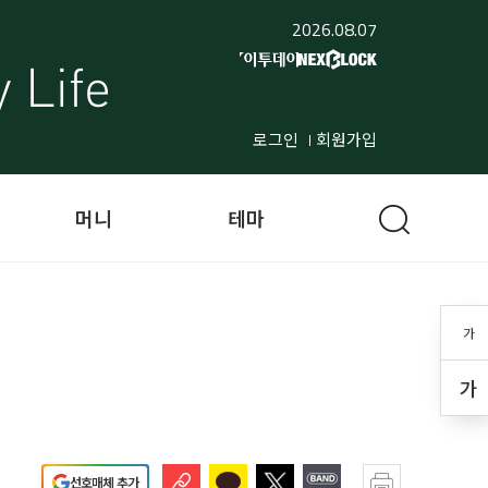
2026.08.07
로그인
회원가입
머니
테마
가
가
선호매체 추가