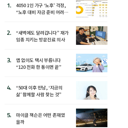
1.
4050 1인 가구 ‘노후’ 걱정,
“노후 대비 자금 준비 어려
워”
2.
“새벽에도 달려갑니다” 재가
임종 지키는 방문진료 의사
3.
앱 없이도 택시 부릅니다
“120 전화 한 통이면 끝”
4.
“50대 이후 만남, ‘지금의
삶’ 함께할 사람 찾는 것”
5.
마이클 잭슨은 어떤 존재였
을까