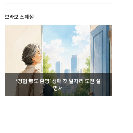
브라보 스페셜
‘경험 無도 환영’ 생애 첫 일자리 도전 설
명서