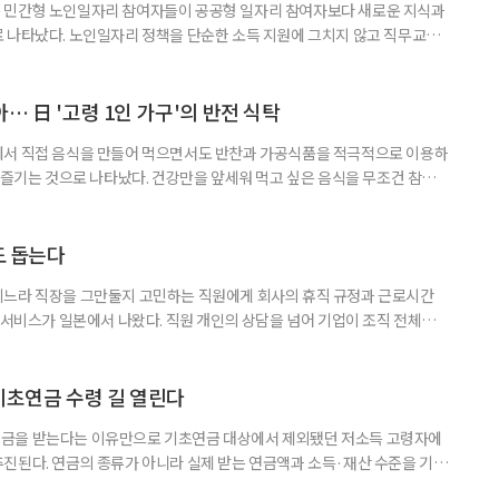
 민간형 노인일자리 참여자들이 공공형 일자리 참여자보다 새로운 지식과
 나타났다. 노인일자리 정책을 단순한 소득 지원에 그치지 않고 직무교육
대해야 한다는 분석이 나온다. 한국노인인력개발원은 ‘한국 어르신의 일과
 7월호를 6일 공개했다. 이번 조사는 2024년 기준 60∼74세인 1차 베이
자들의 교육학습동기를 성별과 연령, 거주지역, 소득, 가구형태, 일자리 유
… 日 '고령 1인 가구'의 반전 식탁
에서 직접 음식을 만들어 먹으면서도 반찬과 가공식품을 적극적으로 이용하
주 즐기는 것으로 나타났다. 건강만을 앞세워 먹고 싶은 음식을 무조건 참기보
 즐거움을 유지하는 모습이다. 일본 식생활 조사기업 라이프스케이프마케팅
생활 실태와 의식’ 조사에 따르면, 60∼74세 1인 가구의 저녁 식사 가운데 직
는 비중은 51%였다. 반찬과 냉동·즉석식품, 통조림 등 외부에서 조
도 돕는다
기느라 직장을 그만둘지 고민하는 직원에게 회사의 휴직 규정과 근로시간
 서비스가 일본에서 나왔다. 직원 개인의 상담을 넘어 기업이 조직 전체의
돕는 것이 특징이다. 일본 고령친화기술 기업 시디아이(CDI)는 일과 가족
용 AI 서비스 'SOIN-L(소완 엘)'을 지난달 31일 출시했다고 3일 밝혔
을 밝히지 않고 하루 24시간 AI와 상담할 수 있으며, 인
기초연금 수령 길 열린다
금을 받는다는 이유만으로 기초연금 대상에서 제외됐던 저소득 고령자에
진된다. 연금의 종류가 아니라 실제 받는 연금액과 소득·재산 수준을 기준
. 백선희 조국혁신당 의원은 소액 직역연금 수급자도 일정한 소득·재산 요