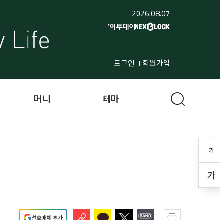
2026.08.07
로그인
회원가입
머니
테마
가
가
선호매체 추가