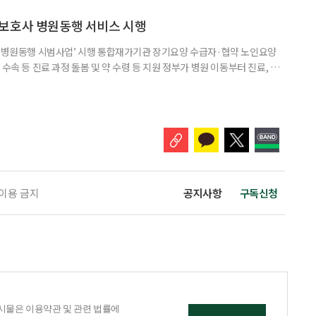
있도록 하는 '기초연금법 일부개정법률안'을 3일 대표 발의했다고 4일 밝혔
가 이어지는 가운데, 정부도 그동안 소득·재산이 적어도 직역연금을 받는다
보호사 병원동행 서비스 시행
양 병원동행 시범사업’ 시행 통합재가기관 장기요양 수급자·협약 노인요양
수속 등 진료 과정 돌봄 및 약 수령 등 지원 정부가 병원 이동부터 진료, 약
 '장기요양 병원동행 시범사업'을 시작했다. 3일 보건복지부와 국민건강보
30일부터 전국 282개 장기요양기관에서 시행되고 있다. 장기요양 병원동
르신을 지원하고 가족의 병원동행 부담을 완화할 수 있도록 접수·수납, 진
 이용 금지
공지사항
구독신청