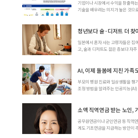
기업이나 시장에서 수익을 창출하는
기술을 배우려는 의지가 높은 것으로
과 평생학습을 결합한 방식으로 확
삶 패널’ 조사 결과를 분석한 정보그림
비부머 세대 가운데 노인일자리 참여
청년보다 술·디저트 더 찾아
형
일본에서 혼자 사는 고령자들은 집
고, 술과 디저트도 젊은 층보다 자
다는 조리 부담을 줄이면서 식사의
이 4일 발표한 ‘고령 1인 가구의 식
접 만든 음식이나 남은 음식이 차지하
AI, 이제 돌봄에 지친 가족
부모의 병원 진료와 일상생활을 챙
조정 방법을 알려주는 인공지능(AI)
돌봄 부담과 퇴직 위험을 파악하도록 
돌봄을 병행하는 직장인을 지원하는 기업
다. 이 서비스를 사용하면 직원은 이름
소액 직역연금 받는 노인, 
공무원연금이나 군인연금 등 직역연
게도 기초연금을 지급하는 방안이 추
으로 수급 여부를 판단하자는 취지다