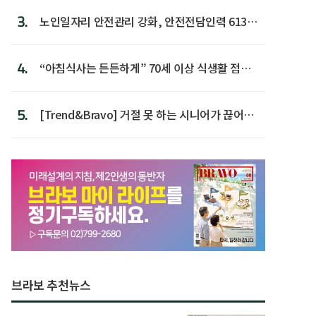
3.
노인일자리 안전관리 강화, 안전전담인력 613명
첫 배치
4.
“아침식사는 든든하게” 70세 이상 식생활 점수
가장 높아
5.
[Trend&Bravo] 거절 못 하는 시니어가 끊어야
할 행동 5
브라보 추천뉴스