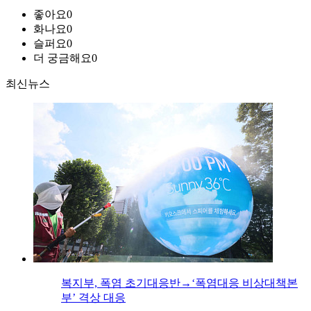
좋아요
0
화나요
0
슬퍼요
0
더 궁금해요
0
최신뉴스
복지부, 폭염 초기대응반→‘폭염대응 비상대책본
부’ 격상 대응