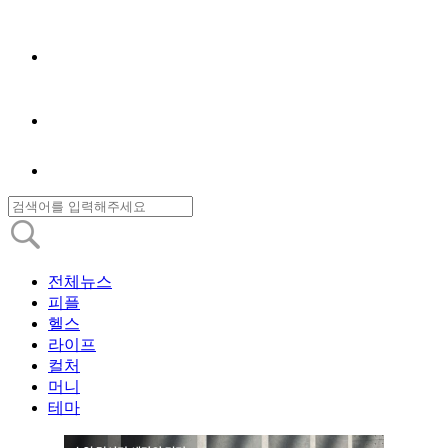
전체뉴스
피플
헬스
라이프
컬처
머니
테마