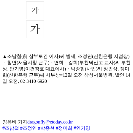
▲조남철(前 삼부토건 이사)씨 별세, 조정연(신한은행 지점장)
ㆍ창연(서울시청 근무)ㆍ연희ㆍ강희(부천덕산고 교사)씨 부친
상, 안기명(이건창호 대표이사)ㆍ박종현(사업)씨 장인상, 정미
희(신한은행 근무)씨 시부상=12일 오전 삼성서울병원, 발인 14
일 오전, 02-3410-6920
양용비 기자
dragonfly@etoday.co.kr
#조남철
#조정연
#박종현
#정미희
#안기명