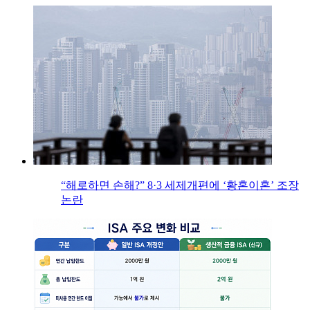
“해로하면 손해?” 8·3 세제개편에 ‘황혼이혼’ 조장
논란