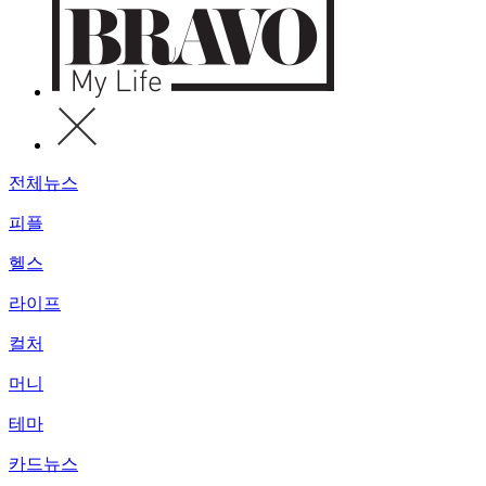
전체뉴스
피플
헬스
라이프
컬처
머니
테마
카드뉴스