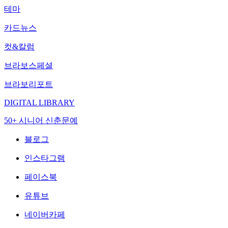
테마
카드뉴스
컷&칼럼
브라보스페셜
브라보리포트
DIGITAL LIBRARY
50+ 시니어 신춘문예
블로그
인스타그램
페이스북
유튜브
네이버카페