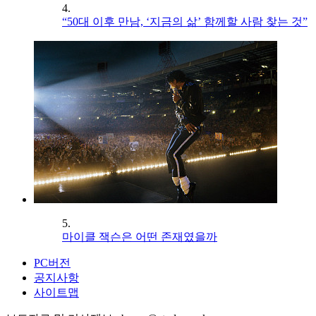
4.
“50대 이후 만남, ‘지금의 삶’ 함께할 사람 찾는 것”
5.
마이클 잭슨은 어떤 존재였을까
PC버전
공지사항
사이트맵