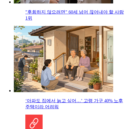
"후회하지 않으려면" 60세 넘어 끊어내야 할 사람
1위
‘아파도 집에서 늙고 싶어…’ 고령 가구 40% 노후
주택이라 어려워