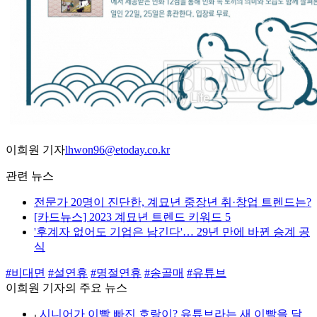
이희원 기자
lhwon96@etoday.co.kr
관련 뉴스
전문가 20명이 진단한, 계묘년 중장년 취·창업 트렌드는?
[카드뉴스] 2023 계묘년 트렌드 키워드 5
'후계자 없어도 기업은 남긴다'… 29년 만에 바뀐 승계 공
식
#비대면
#설연휴
#명절연휴
#송골매
#유튜브
이희원 기자의 주요 뉴스
⌞
시니어가 이빨 빠진 호랑이? 유튜브라는 새 이빨을 달