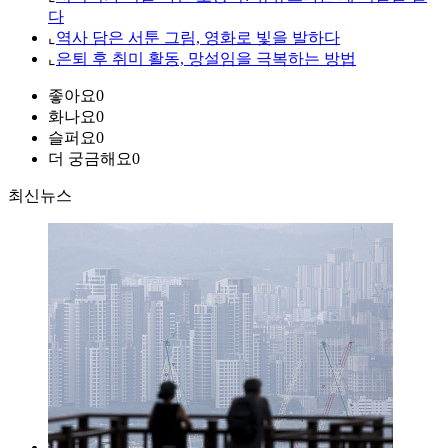
다
⌞
역사 담은 서툰 그림, 영화로 빛을 발하다
⌞
은퇴 후 취미 활동, 망설임을 극복하는 방법
좋아요
0
화나요
0
슬퍼요
0
더 궁금해요
0
최신뉴스