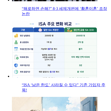
“해로하면 손해?” 8·3 세제개편에 ‘황혼이혼’ 조장
논란
“ISA ‘남은 한도’ 사라질 수 있다” 기존 가입자 주
목!