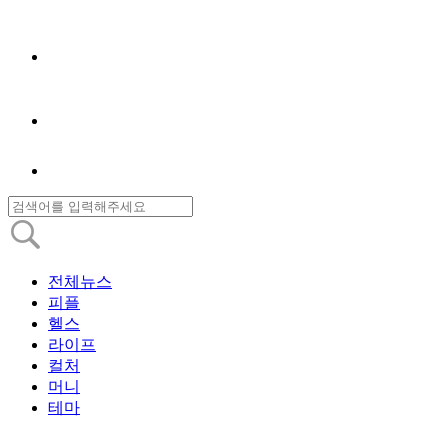
전체뉴스
피플
헬스
라이프
컬처
머니
테마