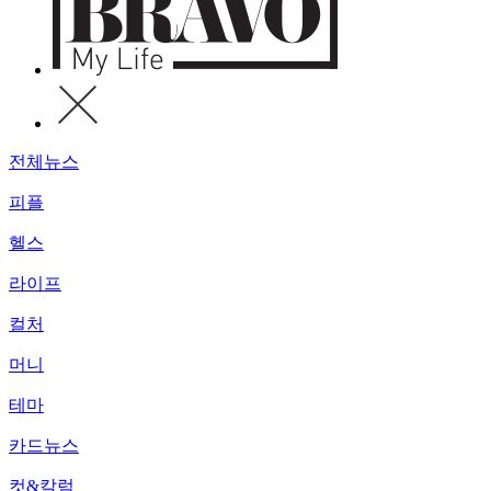
전체뉴스
피플
헬스
라이프
컬처
머니
테마
카드뉴스
컷&칼럼