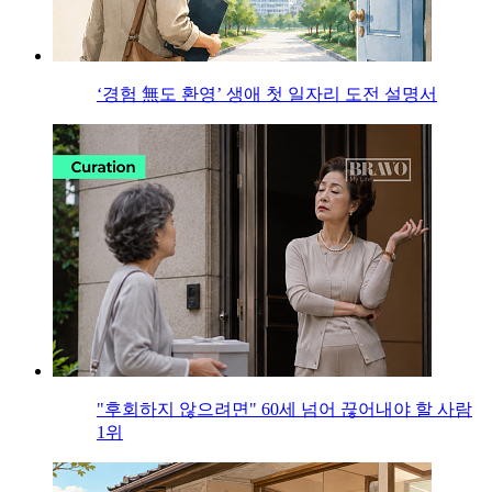
‘경험 無도 환영’ 생애 첫 일자리 도전 설명서
"후회하지 않으려면" 60세 넘어 끊어내야 할 사람
1위