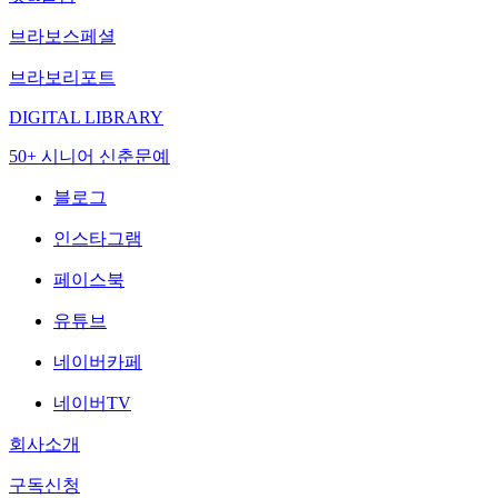
브라보스페셜
브라보리포트
DIGITAL LIBRARY
50+ 시니어 신춘문예
블로그
인스타그램
페이스북
유튜브
네이버카페
네이버TV
회사소개
구독신청