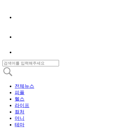
전체뉴스
피플
헬스
라이프
컬처
머니
테마