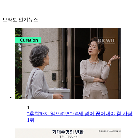
브라보 인기뉴스
1.
"후회하지 않으려면" 60세 넘어 끊어내야 할 사람
1위