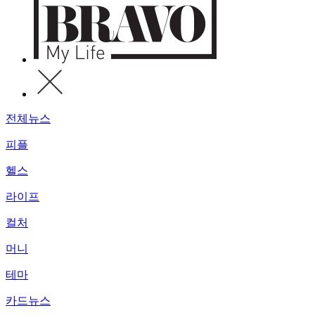
전체뉴스
피플
헬스
라이프
컬처
머니
테마
카드뉴스