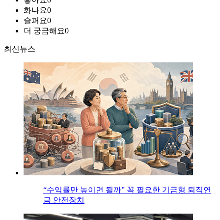
화나요
0
슬퍼요
0
더 궁금해요
0
최신뉴스
“수익률만 높이면 될까” 꼭 필요한 기금형 퇴직연
금 안전장치