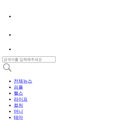
전체뉴스
피플
헬스
라이프
컬처
머니
테마