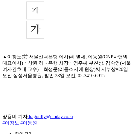
▲이창노(前 서울신탁은행 이사)씨 별세, 이동원(CNP차앤박
대표이사)ㆍ상원 하나은행 차장ㆍ영주씨 부친상, 김숙영(서울
여자간호대 교수)ㆍ최성문(리틀소시에 원장)씨 시부상=26일
오전 삼성서울병원, 발인 28일 오전, 02-3410-6915
양용비 기자
dragonfly@etoday.co.kr
#이창노
#이동원
좋아요
0