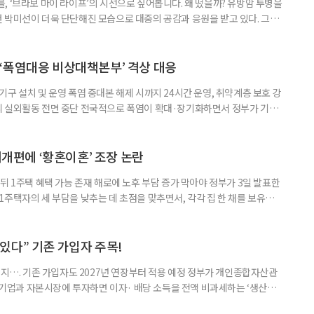
, ‘브라보 마이 라이프’의 시선으로 짚어봅니다. 왜 떴을까? 유방암 투병을
 박미선이 더욱 단단해진 모습으로 대중의 공감과 응원을 받고 있다. 그러
널에 출연한 그는 방송 활동을 그만하라는 악성 댓글을 받았다고 고백해 눈
삶을 이어가고 있는 박미선은 왜 이전보다 더 큰 관심과 사랑을 받고 있을
 소식 박미선은 재치 있는 말솜씨와 공감 능력으로
‘폭염대응 비상대책본부’ 격상 대응
구 설치 및 운영 폭염 중대본 해제 시까지 24시간 운영, 취약계층 보호 강
리 실외활동 전면 중단 전국적으로 폭염이 확대·장기화하면서 정부가 기존
’로 격상했다. 7일 보건복지부에 따르면 정은경 장관 주재로 폭염 대응
본부를 구성·운영하기로 했다. 이번 조치는 지난 2일 폭염 중앙재난안전대
령된 이후에도 폭염이 전국적으로 확대되고 장기화한 데 따른 것이다. 기존에
제개편에 ‘황혼이혼’ 조장 논란
뒤 1주택 혜택 가능 존재 해로에 노후 부담 증가 막아야 정부가 3일 발표한
주택자의 세 부담을 낮추는 데 초점을 맞추면서, 각각 집 한 채를 보유한
것보다 이혼이 경제적으로 유리해질 수 있다는 분석이 나온다. 종합부동산
1주택 공제와 세액공제 적용 여부는 부부를 하나의 세대로 묶어 판단한다. 부
 세대가 두 채를 가진 것으로 보지만, 실제 이혼해 주거와 생계를 분
수 있다” 기존 가입자 주목!
폐지…. 기존 가입자도 2027년 연장부터 적용 예정 정부가 개인종합자산관
내 기업과 자본시장에 투자하면 이자· 배당 소득을 전액 비과세하는 ‘생산적
소득 이하 청년에게는 납입액의 10%를 소득공제 해주는 방안도 추진한다. 다만