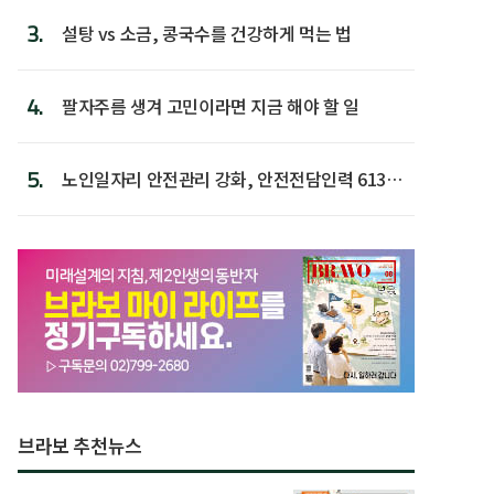
3.
설탕 vs 소금, 콩국수를 건강하게 먹는 법
4.
팔자주름 생겨 고민이라면 지금 해야 할 일
5.
노인일자리 안전관리 강화, 안전전담인력 613명
첫 배치
브라보 추천뉴스