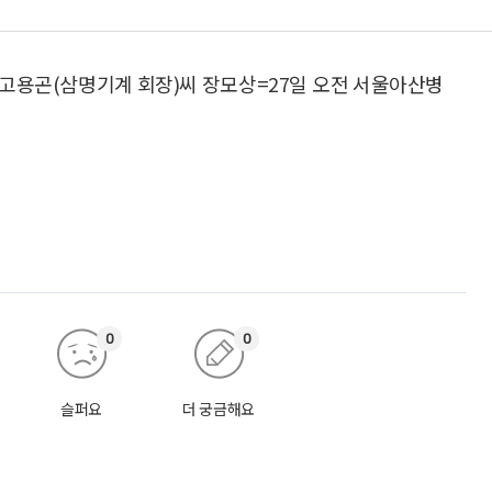
 고용곤(삼명기계 회장)씨 장모상=27일 오전 서울아산병
0
0
슬퍼요
더 궁금해요