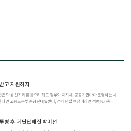
담받고 지원하자
년은 막상 일자리를 찾으려 해도 정부와 지자체, 공공기관마다 운영하는 사
원한다면 고용노동부 중장년내일센터, 경력 단절 여성이라면 성평등가족부
득을 함께 원한다면 보건복지부 노인일자리사업이 출발점이 될 수 있다.
 활용하는 것만으로도 새로운 일을 시작하는 문턱이 훨씬 낮아진다. 취업
 국민취업지원제도 구직활동이 쉽지 않은 사람을 위한 제도다. 개인별 취
 투병 후 더 단단해진 박미선