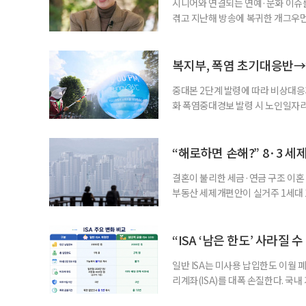
시니어와 연결되는 연예·문화 이슈를
겪고 지난해 방송에 복귀한 개그우먼
나 최근 개그맨 김영철의 유튜브 채
길을 끌었다. 투병 이후에도 자신의 
까. 오랜 방송 생활 뒤 전해진 투병
복지부, 폭염 초기대응반→
중대본 2단계 발령에 따라 비상대응기
화 폭염중대경보 발령 시 노인일자
초기대응반을 ‘폭염대응 비상대책본부
긴급회의를 열고 폭염대응 비상대책
책본부(중대본) 2단계(심각)가 발
“해로하면 손해?” 8·3 세
운영
결혼이 불리한 세금·연금 구조 이혼 
부동산 세제개편안이 실거주 1세대 1
고령 부부에게는 혼인을 유지하는 
세는 개인별로 부과하지만, 1세대 
부가 각자 집 한 채씩을 보유하면 한
“ISA ‘남은 한도’ 사라질 
일반 ISA는 미사용 납입한도 이월 
리계좌(ISA)를 대폭 손질한다. 국
금융 ISA’를 새로 만들고, 일정 