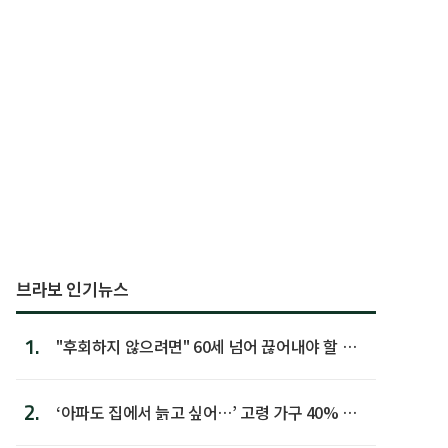
브라보 인기뉴스
1.
"후회하지 않으려면" 60세 넘어 끊어내야 할 사
람 1위
2.
‘아파도 집에서 늙고 싶어…’ 고령 가구 40% 노
후 주택이라 어...