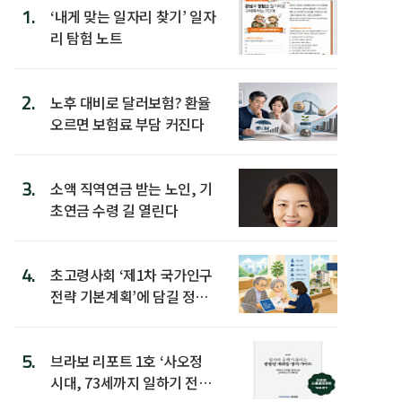
1.
‘내게 맞는 일자리 찾기’ 일자
리 탐험 노트
2.
노후 대비로 달러보험? 환율
오르면 보험료 부담 커진다
3.
소액 직역연금 받는 노인, 기
초연금 수령 길 열린다
4.
초고령사회 ‘제1차 국가인구
전략 기본계획’에 담길 정책
은
5.
브라보 리포트 1호 ‘사오정
시대, 73세까지 일하기 전략’