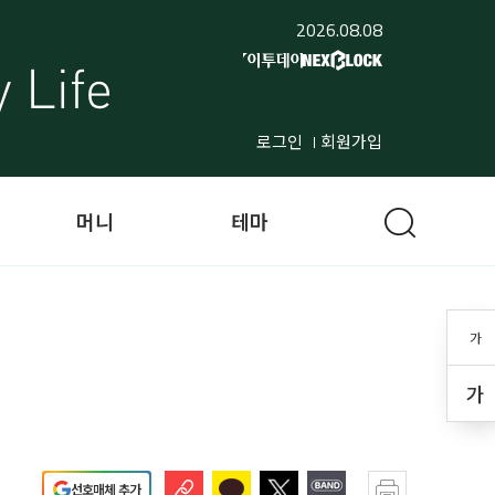
2026.08.08
로그인
회원가입
머니
테마
가
가
선호매체 추가