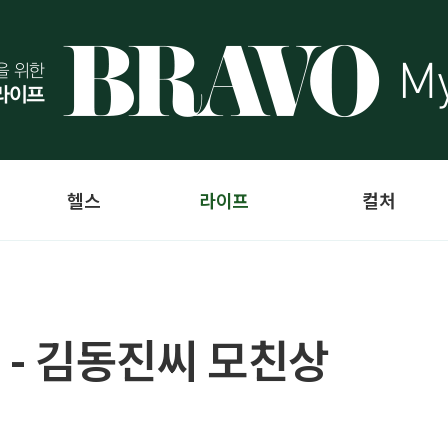
헬스
라이프
컬처
 - 김동진씨 모친상