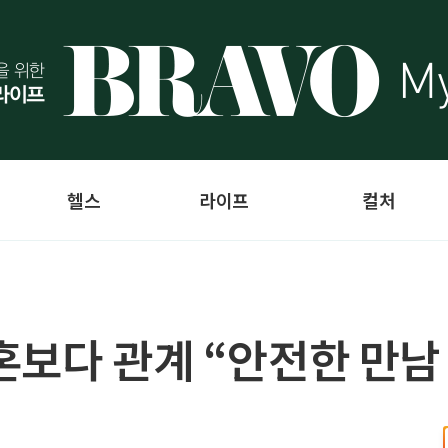
헬스
라이프
컬처
혼보다 관계 “안전한 만남