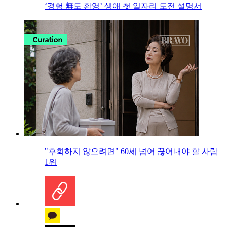
‘경험 無도 환영’ 생애 첫 일자리 도전 설명서
"후회하지 않으려면" 60세 넘어 끊어내야 할 사람
1위