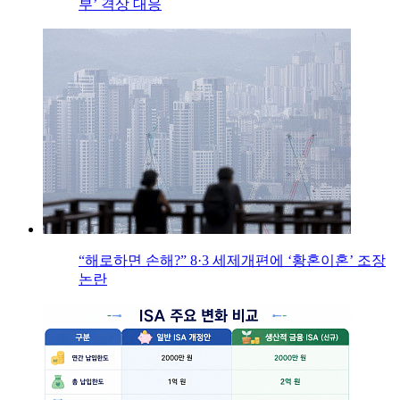
부’ 격상 대응
“해로하면 손해?” 8·3 세제개편에 ‘황혼이혼’ 조장
논란