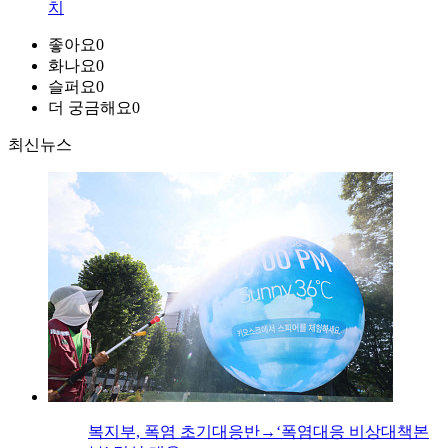
치
좋아요
0
화나요
0
슬퍼요
0
더 궁금해요
0
최신뉴스
복지부, 폭염 초기대응반→‘폭염대응 비상대책본