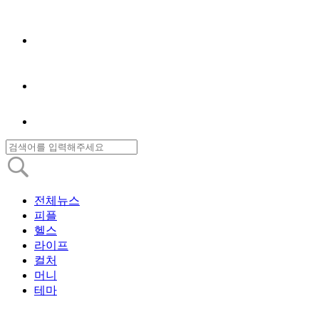
전체뉴스
피플
헬스
라이프
컬처
머니
테마