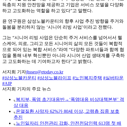
득층의 지원 안전망을 제공하고 기업은 서비스 모델을 다양화
하고 고도화하는 역할을 하고 있다”고 말했다.
윤 연구원은 삼성노블카운티의 향후 사업 추진 방향을 주거와
돌봄을 분리하지 않는 ‘시니어 리빙 사업’이라고 전했다.
그는 “시니어 리빙 사업은 단순히 주거 서비스를 넘어서서 헬
스케어, 의료, 그리고 모든 시니어의 삶의 모든 것들이 복합적
으로 되어 있는 복합 서비스”라며 “다양한 파트너들과 함께 협
업을 통해 내부 혁신뿐만 아니라 시니어 산업 생태계를 구축하
고 고도화하는 데 기여하고자 한다”고 밝혔다.
서지희 기자
jhsseo@etoday.co.kr
#삼성노블카운티
#삼성노블라이프
#노인복지주택
#실버타운
#AIP
서지희 기자의 주요 뉴스
⌞
복지부, 폭염 초기대응반→‘폭염대응 비상대책본부’ 격
상 대응
⌞
온열질환 사망자 62%가 80세 이상, 고령층 집중 보호
추진
⌞
노인일자리 안전관리 강화, 안전전담인력 613명 첫 배