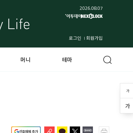
2026.08.07
로그인
회원가입
머니
테마
가
가
선호매체 추가