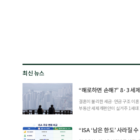
최신 뉴스
“해로하면 손해?” 8·3 세
결혼이 불리한 세금·연금 구조 이혼 
부동산 세제개편안이 실거주 1세대 1
고령 부부에게는 혼인을 유지하는 
세는 개인별로 부과하지만, 1세대 
부가 각자 집 한 채씩을 보유하면 한
“ISA ‘남은 한도’ 사라질 