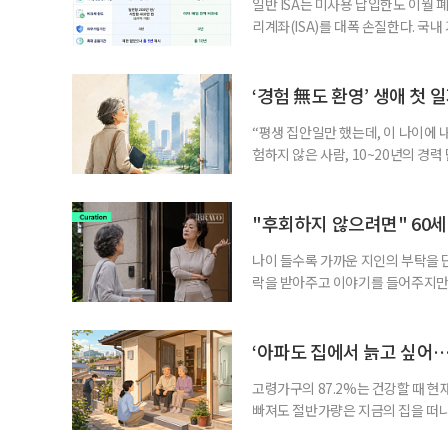
일반 ISA는 미사용 납입한도 이월 
리계좌(ISA)를 대폭 손질한다. 국
금융 ISA’를 새로 만들고, 일정 
기존 ISA 가입자라면 이번 개편안에
기 때문이다. 지난 3일 발표된 세제
‘경험 無도 환영’ 생애 첫 
“평생 집안일만 했는데, 이 나이에 
험하지 않은 사람, 10~20년의 경
찾고 이력서를 쓰는 일부터 출퇴근, 
보다 부담을 낮춘 진입 경로다. 통계 
경험이 풍부한 고령자는 중요한 국
"후회하지 않으려면" 60세
나이 들수록 가까운 지인의 부탁을 
락을 받아주고 이야기를 들어주지만,
평소에는 무심하다가 필요할 때만 
관계가 아닌 편리한 도움이나 감정의
게 여기며, 거절하는 순간 태도를 
‘아파도 집에서 늙고 싶어…
다
고령가구의 87.2%는 건강할 때 현
빠져도 절반가량은 지금의 집을 떠나
공급에 무게가 실려 있다. 통합돌봄