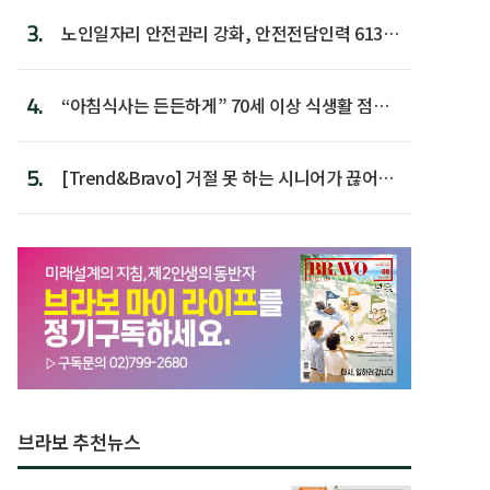
3.
노인일자리 안전관리 강화, 안전전담인력 613명
첫 배치
4.
“아침식사는 든든하게” 70세 이상 식생활 점수
가장 높아
5.
[Trend&Bravo] 거절 못 하는 시니어가 끊어야
할 행동 5
브라보 추천뉴스