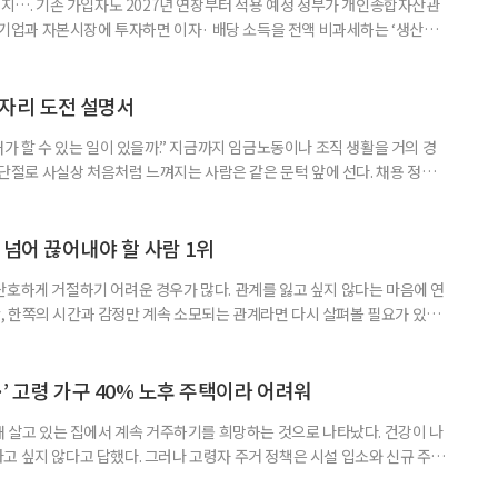
폐지…. 기존 가입자도 2027년 연장부터 적용 예정 정부가 개인종합자산관
내 기업과 자본시장에 투자하면 이자· 배당 소득을 전액 비과세하는 ‘생산적
소득 이하 청년에게는 납입액의 10%를 소득공제 해주는 방안도 추진한다. 다만
 주목해야 한다. 그동안 사용하지 않고 쌓아둔 ISA 납입한도가 사라질 수 있
개편안이 국회 통과 후 그대로 시행된다면 법 시행 전 본
일자리 도전 설명서
내가 할 수 있는 일이 있을까.” 지금까지 임금노동이나 조직 생활을 거의 경
력 단절로 사실상 처음처럼 느껴지는 사람은 같은 문턱 앞에 선다. 채용 정보를
업무 지시, 동료 관계까지 낯설다. 이들에게 필요한 것은 ‘용기를 내라’는 말
밖에 섞여 있는 ‘첫 취업’, ‘경력 단절’ 생산인구가 줄어드는 상황에서 삶의
가 자원이다. 박경하 한국노인인력개발원 선임연구위
 넘어 끊어내야 할 사람 1위
단호하게 거절하기 어려운 경우가 많다. 관계를 잃고 싶지 않다는 마음에 연
 한쪽의 시간과 감정만 계속 소모되는 관계라면 다시 살펴볼 필요가 있다.
연락하거나, 만날 때마다 자신의 이야기만 늘어놓는 사람은 상대를 동등한
 창구로 대할 수 있다. 걱정을 가장해 자존감을 깎아내리고 도움을 당연하
바꾸는 행동도 건강한 관계와는 거리가 멀다. 믿고 털어놓은 개인사나 약점을
’ 고령 가구 40% 노후 주택이라 어려워
재 살고 있는 집에서 계속 거주하기를 희망하는 것으로 나타났다. 건강이 나
고 싶지 않다고 답했다. 그러나 고령자 주거 정책은 시설 입소와 신규 주택
 시행을 계기로 집수리부터 퇴원 후 임시 거처, 방문 돌봄까지 연결하는 주거