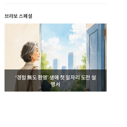
발간
브라보 스페셜
‘경험 無도 환영’ 생애 첫 일자리 도전 설
명서