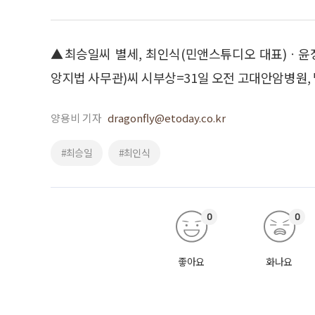
▲최승일씨 별세, 최인식(민앤스튜디오 대표)ㆍ윤
앙지법 사무관)씨 시부상=31일 오전 고대안암병원, 발인 
양용비 기자
dragonfly@etoday.co.kr
#최승일
#최인식
0
0
좋아요
화나요