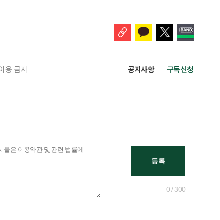
나왔다. 6일 건축공간연구원(AURI)이 발간한 ‘건축과 도시 공간’ 2026년
 고령자 주거-돌봄 협업 체계 구축 방안’ 보고서는 고
 이용 금지
공지사항
구독신청
0 / 300