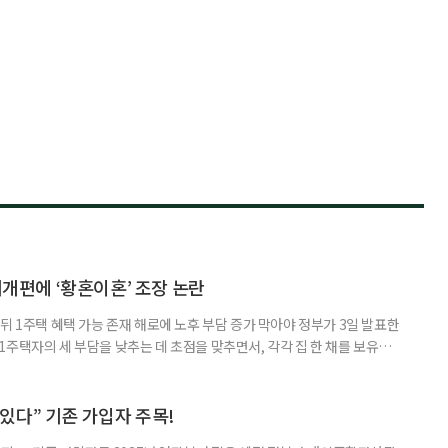
제개편에 ‘황혼이혼’ 조장 논란
뒤 1주택 혜택 가능 존재 해로에 노후 부담 증가 막아야 정부가 3일 발표한
주택자의 세 부담을 낮추는 데 초점을 맞추면서, 각각 집 한 채를 보유한
것보다 이혼이 경제적으로 유리해질 수 있다는 분석이 나온다. 종합부동산
1주택 공제와 세액공제 적용 여부는 부부를 하나의 세대로 묶어 판단한다. 부
 세대가 두 채를 가진 것으로 보지만, 실제 이혼해 주거와 생계를 분
수 있다” 기존 가입자 주목!