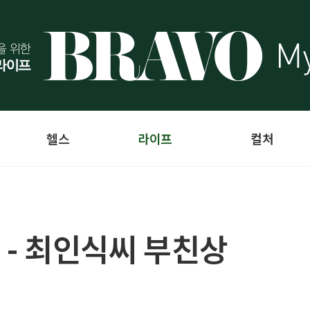
헬스
라이프
컬처
 - 최인식씨 부친상