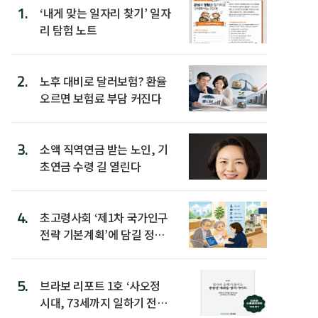
1.
‘내게 맞는 일자리 찾기’ 일자
리 탐험 노트
2.
노후 대비로 달러보험? 환율
오르면 보험료 부담 커진다
3.
소액 직역연금 받는 노인, 기
초연금 수령 길 열린다
4.
초고령사회 ‘제1차 국가인구
전략 기본계획’에 담길 정책
은
5.
브라보 리포트 1호 ‘사오정
시대, 73세까지 일하기 전략’