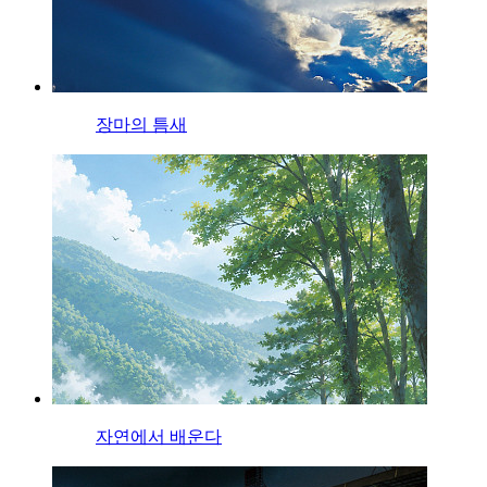
장마의 틈새
자연에서 배운다