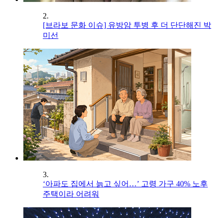
2.
[브라보 문화 이슈] 유방암 투병 후 더 단단해진 박
미선
3.
‘아파도 집에서 늙고 싶어…’ 고령 가구 40% 노후
주택이라 어려워