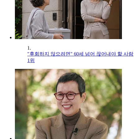
1.
"후회하지 않으려면" 60세 넘어 끊어내야 할 사람
1위