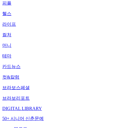
피플
헬스
라이프
컬처
머니
테마
카드뉴스
컷&칼럼
브라보스페셜
브라보리포트
DIGITAL LIBRARY
50+ 시니어 신춘문예