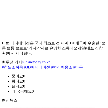
이번 애니메이션은 국내 최초로 전 세계 120개국에 수출된 ‘뽀
롱 뽀롱 뽀로로’의 제작사로 유명한 스튜디오게일(대표 신창
환)에서 제작됐다.
최두선 기자
sun@etoday.co.kr
#청도소싸움
#3D애니메이션
#변신싸움소
#바우
좋아요
0
화나요
0
슬퍼요
0
더 궁금해요
0
최신뉴스