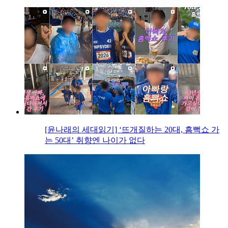
[윤나래의 세대읽기] ‘뜨개질하는 20대, 흠뻑쇼 가
는 50대’ 취향엔 나이가 없다