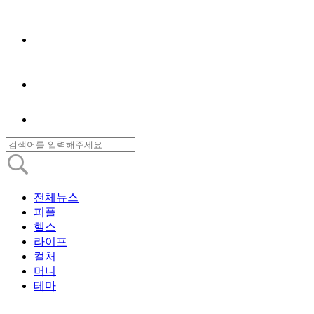
전체뉴스
피플
헬스
라이프
컬처
머니
테마