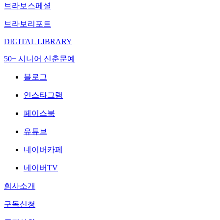
브라보스페셜
브라보리포트
DIGITAL LIBRARY
50+ 시니어 신춘문예
블로그
인스타그램
페이스북
유튜브
네이버카페
네이버TV
회사소개
구독신청