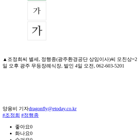
▲조정희씨 별세, 정행종(광주환경공단 상임이사)씨 모친상=2
일 오후 광주 무등장례식장, 발인 4일 오전, 062-603-5201
양용비 기자
dragonfly@etoday.co.kr
#조정희
#정행종
좋아요
0
화나요
0
슬퍼요
0