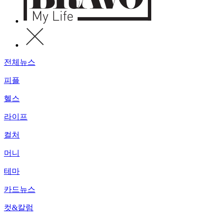
전체뉴스
피플
헬스
라이프
컬처
머니
테마
카드뉴스
컷&칼럼