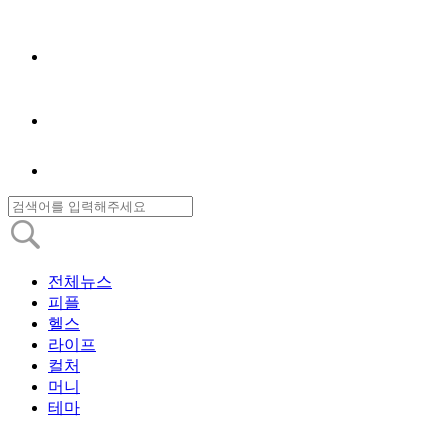
전체뉴스
피플
헬스
라이프
컬처
머니
테마