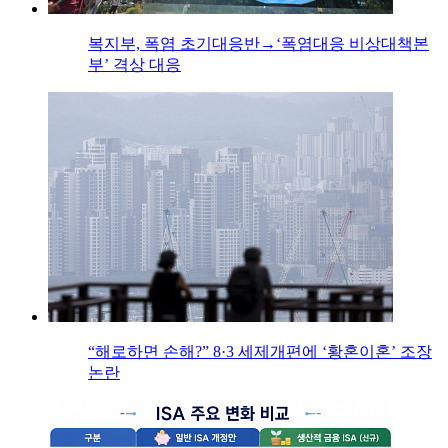
복지부, 폭염 초기대응반→‘폭염대응 비상대책본
부’ 격상 대응
“해로하면 손해?” 8·3 세제개편에 ‘황혼이혼’ 조장
논란