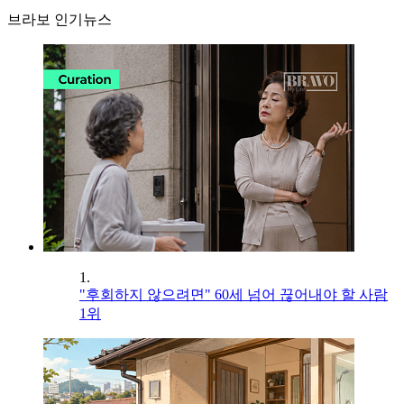
브라보 인기뉴스
1.
"후회하지 않으려면" 60세 넘어 끊어내야 할 사람
1위