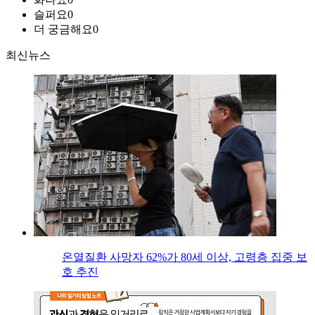
슬퍼요
0
더 궁금해요
0
최신뉴스
온열질환 사망자 62%가 80세 이상, 고령층 집중 보
호 추진