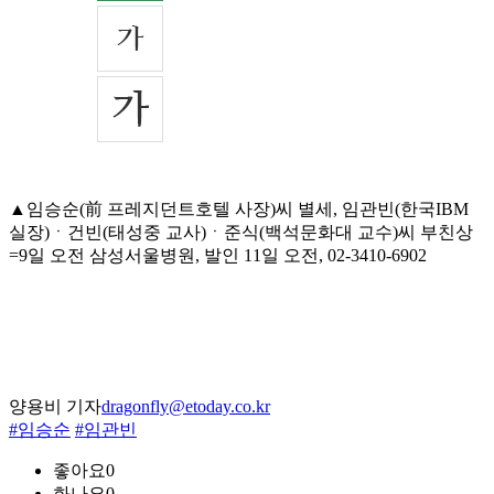
▲임승순(前 프레지던트호텔 사장)씨 별세, 임관빈(한국IBM
실장)ㆍ건빈(태성중 교사)ㆍ준식(백석문화대 교수)씨 부친상
=9일 오전 삼성서울병원, 발인 11일 오전, 02-3410-6902
양용비 기자
dragonfly@etoday.co.kr
#임승순
#임관빈
좋아요
0
화나요
0