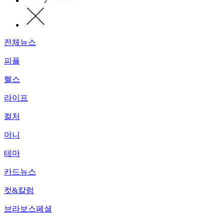
전체뉴스
피플
헬스
라이프
컬처
머니
테마
카드뉴스
컷&칼럼
브라보스페셜