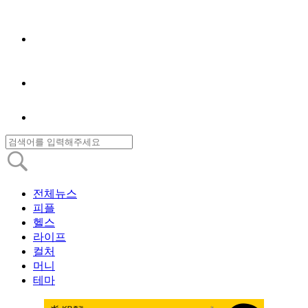
전체뉴스
피플
헬스
라이프
컬처
머니
테마