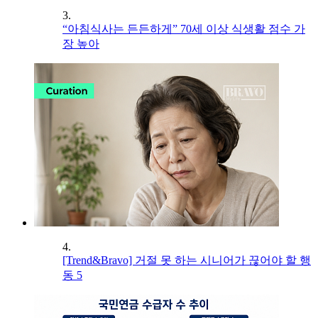
3.
“아침식사는 든든하게” 70세 이상 식생활 점수 가
장 높아
4.
[Trend&Bravo] 거절 못 하는 시니어가 끊어야 할 행
동 5