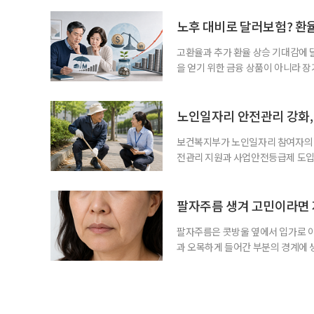
운용하는 자금인 만큼, 광고보다 먼저
사들이 내세우는 퇴직연금 수익률은 
노후 대비로 달러보험? 환
고환율과 추가 환율 상승 기대감에 
을 얻기 위한 금융 상품이 아니라 
이라면 환율 상승에 따른 보험료 부
국면의 달러보험 소비자 위험과 과제’
집계됐다. 전년 동기 판매량인 2만2
노인일자리 안전관리 강화, 
보건복지부가 노인일자리 참여자의 
전관리 지원과 사업안전등급제 도입
인일자리 참여자가 더욱 안전한 환경
치한다고 밝혔다. 이들은 참여자 안전
후속조치 등 노인일자리 전반의 안전
팔자주름 생겨 고민이라면 
분야가
팔자주름은 콧방울 옆에서 입가로 이
과 오목하게 들어간 부분의 경계에
이유는 여러 가지다. 팔자주름이 깊
을 깊게 만든다. 웃거나 말할 때 입
축하면서 피부가 반복적으로 접힌다.
지 않아