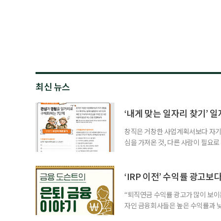
최신 뉴스
‘내게 맞는 일자리 찾기’ 
창직은 거창한 사업계획서보다 자기 
심을 가져온 것, 다른 사람이 필요로
for 5060 창직사례집’을 바탕으로 ‘
싶었나요? ▷ 내가 살아오며 ‘이렇게 바
2._______________ 3._____
‘IRP 이전’ 수익률 광고보
“퇴직연금 수익률 광고가 많이 보이는
자인 금융회사들은 높은 수익률과 낮
가입자를 유치한다. 하지만 수익률이