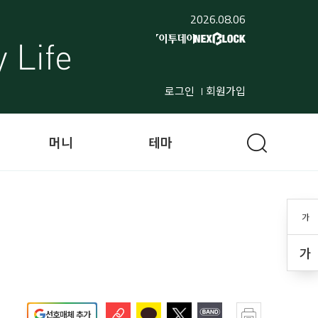
2026.08.06
로그인
회원가입
머니
테마
가
가
선호매체 추가