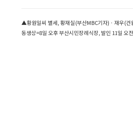
▲황원일씨 별세, 황재실(부산MBC기자)ㆍ재우(건
동생상=8일 오후 부산시민장례식장, 발인 11일 오전, 0