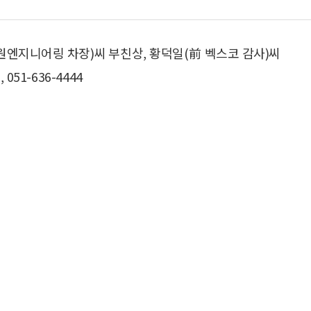
원엔지니어링 차장)씨 부친상, 황덕일(前 벡스코 감사)씨
51-636-4444