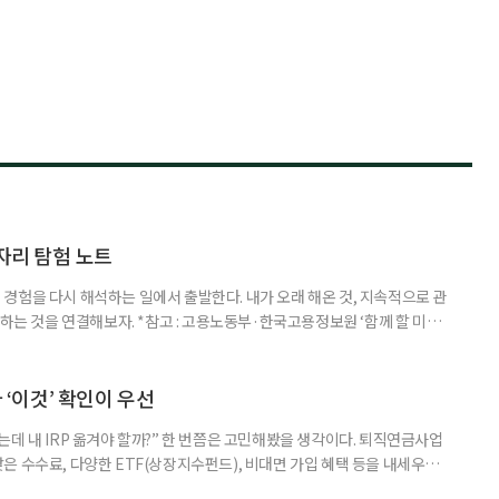
일자리 탐험 노트
경험을 다시 해석하는 일에서 출발한다. 내가 오래 해온 것, 지속적으로 관
 하는 것을 연결해보자. *참고 : 고용노동부·한국고용정보원 ‘함께 할 미래
브라보 마이 라이프’ 재구성. STEP 1. 내 안의 재료 찾기 1. 무엇을 바꾸고
뀌면 좋겠다’고 느낀 일은? 1._______________
__________ ▷ 그중 내가 직접 해볼 만
다 ‘이것’ 확인이 우선
데 내 IRP 옮겨야 할까?” 한 번쯤은 고민해봤을 생각이다. 퇴직연금사업
은 수수료, 다양한 ETF(상장지수펀드), 비대면 가입 혜택 등을 내세우며
 높다고 해서 무조건 옮기는 것만이 정답은 아니다. 퇴직연금은 오랜 기간