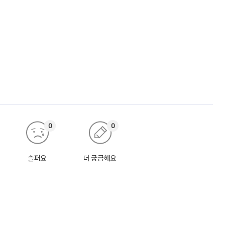
0
0
슬퍼요
더 궁금해요