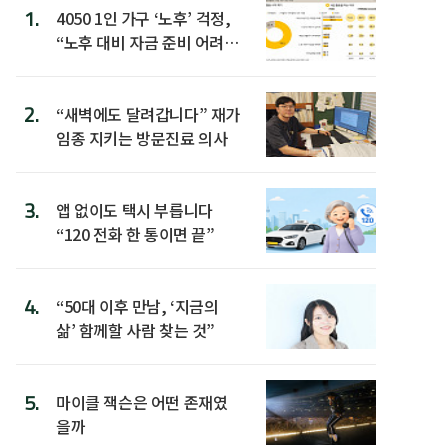
1.
4050 1인 가구 ‘노후’ 걱정,
“노후 대비 자금 준비 어려
워”
2.
“새벽에도 달려갑니다” 재가
임종 지키는 방문진료 의사
3.
앱 없이도 택시 부릅니다
“120 전화 한 통이면 끝”
4.
“50대 이후 만남, ‘지금의
삶’ 함께할 사람 찾는 것”
5.
마이클 잭슨은 어떤 존재였
을까