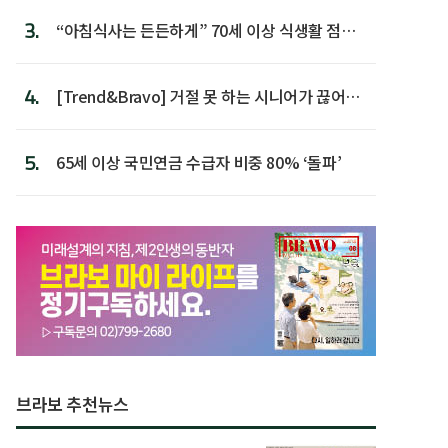
3.
“아침식사는 든든하게” 70세 이상 식생활 점수
가장 높아
4.
[Trend&Bravo] 거절 못 하는 시니어가 끊어야
할 행동 5
5.
65세 이상 국민연금 수급자 비중 80% ‘돌파’
브라보 추천뉴스