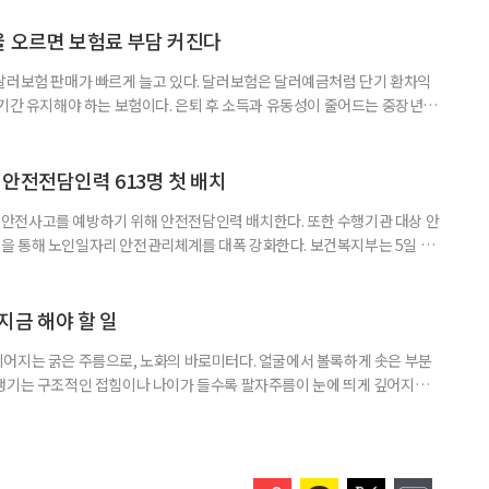
 확인해야 할 사항이 있다. 수익률 광고, 먼저 기준부터 봐야 한다 금융회
눈에 잘 들어온다. 하지만 수익률 숫자는 기준에 따라달라질 수 있다.
율 오르면 보험료 부담 커진다
달러보험 판매가 빠르게 늘고 있다. 달러보험은 달러예금처럼 단기 환차익
장기간 유지해야 하는 보험이다. 은퇴 후 소득과 유동성이 줄어드는 중장년층
담과 중도해지 손실 가능성을 함께 살펴야 한다. 5일 보험연구원의 ‘고환율
 리포트에 따르면 올해 1분기 달러보험 판매 건수는 약 4만7000건으로
000건의 두 배를 웃도는 수준이다. 달러보험은 보험료를 달러로 내고
안전전담인력 613명 첫 배치
안전사고를 예방하기 위해 안전전담인력 배치한다. 또한 수행기관 대상 안
을 통해 노인일자리 안전관리체계를 대폭 강화한다. 보건복지부는 5일 노
에서 활동할 수 있도록 안전전담인력 613명을 수행기관과 지방정부에 배
교육, 활동 현장 점검, 상해·산재보험 관리, 안전물품 관리, 사고 발생 시
관리 업무를 맡게 된다. 이번 조치는 노인일자리 사업의 참여 규모와 활동
지금 해야 할 일
어지는 굵은 주름으로, 노화의 바로미터다. 얼굴에서 볼록하게 솟은 부분
 생기는 구조적인 접힘이나 나이가 들수록 팔자주름이 눈에 띄게 깊어지는
어지는 세 가지 이유 표정을 지을 때 반복적으로 움직이는 근육이 팔자주름
꼬리와 윗입술을 위로 당기는 근육인 대관골근, 소관골근, 상순거근 등이 수
 이러한 움직임이 오랜 시간 반복되면 웃을 때만 보이다가 점차 표정을 짓