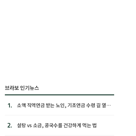
브라보 인기뉴스
1.
소액 직역연금 받는 노인, 기초연금 수령 길 열린
다
2.
설탕 vs 소금, 콩국수를 건강하게 먹는 법