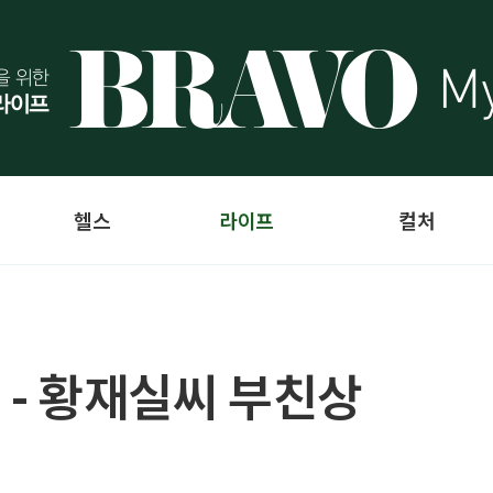
헬스
라이프
컬처
 - 황재실씨 부친상