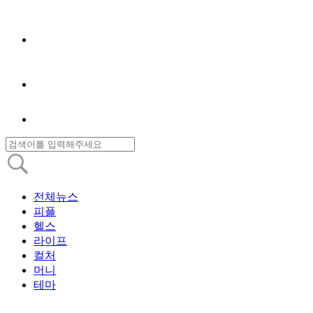
전체뉴스
피플
헬스
라이프
컬처
머니
테마