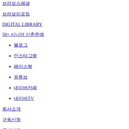
브라보스페셜
브라보리포트
DIGITAL LIBRARY
50+ 시니어 신춘문예
블로그
인스타그램
페이스북
유튜브
네이버카페
네이버TV
회사소개
구독신청