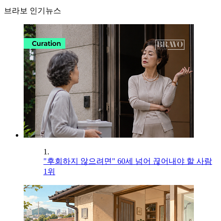
브라보 인기뉴스
1.
"후회하지 않으려면" 60세 넘어 끊어내야 할 사람
1위