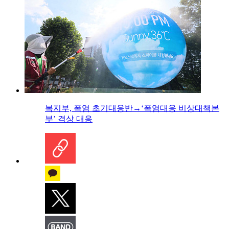
복지부, 폭염 초기대응반→‘폭염대응 비상대책본
부’ 격상 대응