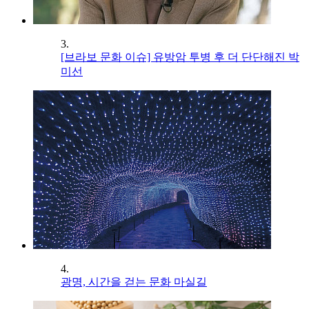
3.
[브라보 문화 이슈] 유방암 투병 후 더 단단해진 박
미선
4.
광명, 시간을 걷는 문화 마실길