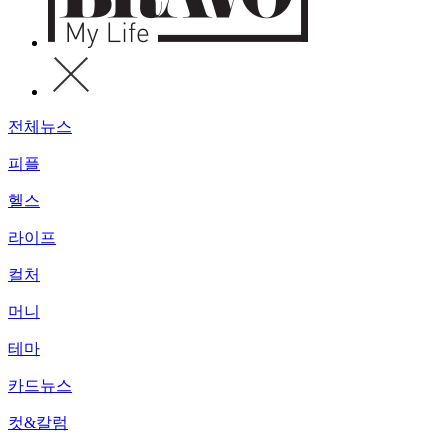
전체뉴스
피플
헬스
라이프
컬처
머니
테마
카드뉴스
컷&칼럼