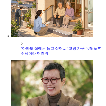
2.
‘아파도 집에서 늙고 싶어…’ 고령 가구 40% 노후
주택이라 어려워