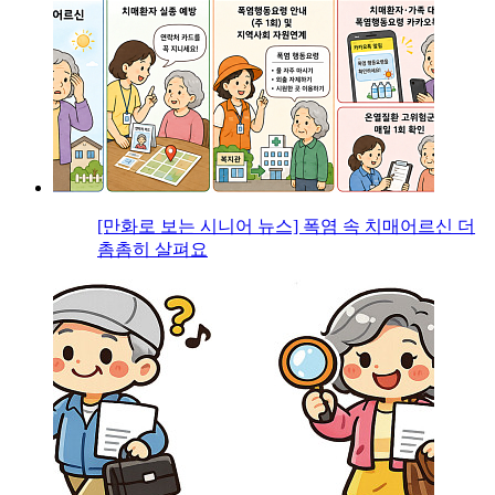
[만화로 보는 시니어 뉴스] 폭염 속 치매어르신 더
촘촘히 살펴요