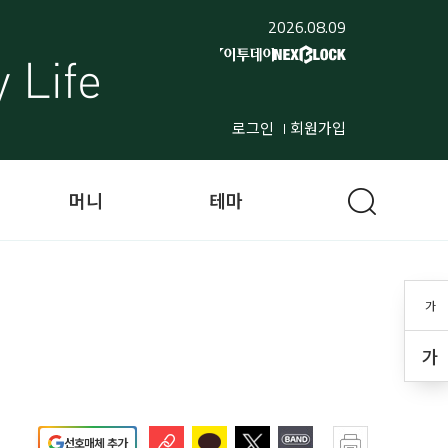
2026.08.09
로그인
회원가입
머니
테마
가
가
선호매체 추가