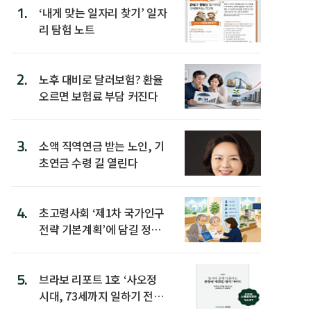
1.
‘내게 맞는 일자리 찾기’ 일자
리 탐험 노트
2.
노후 대비로 달러보험? 환율
오르면 보험료 부담 커진다
3.
소액 직역연금 받는 노인, 기
초연금 수령 길 열린다
4.
초고령사회 ‘제1차 국가인구
전략 기본계획’에 담길 정책
은
5.
브라보 리포트 1호 ‘사오정
시대, 73세까지 일하기 전략’