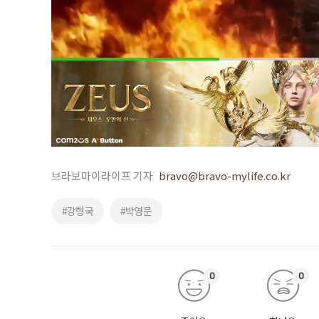
브라보마이라이프 기자
bravo@bravo-mylife.co.kr
#강형국
#박영문
0
0