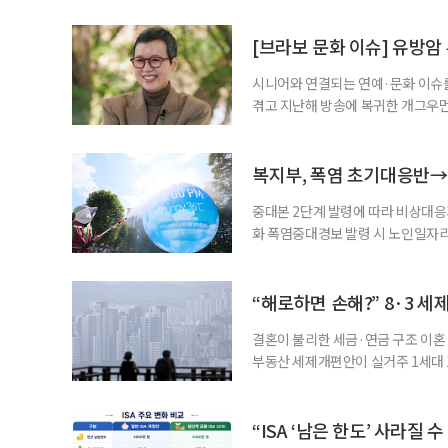
자신의 상황에 맞는 지원기관을 알고
준비부터 구직 수당까지 고용노동부
[브라보 문화 이슈] 유방암
업 지원 계획을 세
시니어와 연결되는 연예·문화 이슈를
겪고 지난해 방송에 복귀한 개그우먼
나 최근 개그맨 김영철의 유튜브 채
길을 끌었다. 투병 이후에도 자신의 
까. 오랜 방송 생활 뒤 전해진 투병
복지부, 폭염 초기대응반→
중대본 2단계 발령에 따라 비상대응기
화 폭염중대경보 발령 시 노인일자
초기대응반을 ‘폭염대응 비상대책본부
긴급회의를 열고 폭염대응 비상대책
책본부(중대본) 2단계(심각)가 발
“해로하면 손해?” 8·3 세
운영
결혼이 불리한 세금·연금 구조 이혼 
부동산 세제개편안이 실거주 1세대 1
고령 부부에게는 혼인을 유지하는 
세는 개인별로 부과하지만, 1세대 
부가 각자 집 한 채씩을 보유하면 한
“ISA ‘남은 한도’ 사라질 