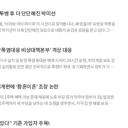
 활용하는 것만으로도 새로운 일을 시작하는 문턱이 훨씬 낮아진다. 취업
 국민취업지원제도 구직활동이 쉽지 않은 사람을 위한 제도다. 개인별 취
 투병 후 더 단단해진 박미선
, ‘브라보 마이 라이프’의 시선으로 짚어봅니다. 왜 떴을까? 유방암 투병을
 박미선이 더욱 단단해진 모습으로 대중의 공감과 응원을 받고 있다. 그러
널에 출연한 그는 방송 활동을 그만하라는 악성 댓글을 받았다고 고백해 눈
삶을 이어가고 있는 박미선은 왜 이전보다 더 큰 관심과 사랑을 받고 있을
 소식 박미선은 재치 있는 말솜씨와 공감 능력으로
‘폭염대응 비상대책본부’ 격상 대응
구 설치 및 운영 폭염 중대본 해제 시까지 24시간 운영, 취약계층 보호 강
리 실외활동 전면 중단 전국적으로 폭염이 확대·장기화하면서 정부가 기존
’로 격상했다. 7일 보건복지부에 따르면 정은경 장관 주재로 폭염 대응
본부를 구성·운영하기로 했다. 이번 조치는 지난 2일 폭염 중앙재난안전대
령된 이후에도 폭염이 전국적으로 확대되고 장기화한 데 따른 것이다. 기존에
제개편에 ‘황혼이혼’ 조장 논란
뒤 1주택 혜택 가능 존재 해로에 노후 부담 증가 막아야 정부가 3일 발표한
주택자의 세 부담을 낮추는 데 초점을 맞추면서, 각각 집 한 채를 보유한
것보다 이혼이 경제적으로 유리해질 수 있다는 분석이 나온다. 종합부동산
1주택 공제와 세액공제 적용 여부는 부부를 하나의 세대로 묶어 판단한다. 부
 세대가 두 채를 가진 것으로 보지만, 실제 이혼해 주거와 생계를 분
수 있다” 기존 가입자 주목!