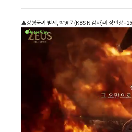
▲강형국씨 별세, 박영문(KBS N 감사)씨 장인상=15일