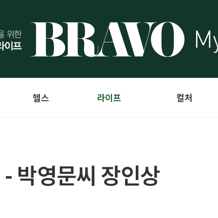
헬스
라이프
컬처
 - 박영문씨 장인상