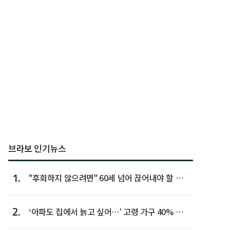
브라보 인기뉴스
1.
"후회하지 않으려면" 60세 넘어 끊어내야 할 사
람 1위
2.
‘아파도 집에서 늙고 싶어…’ 고령 가구 40% 노
후 주택이라 어...