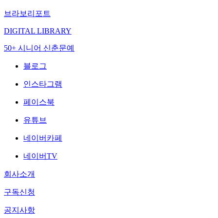
브라보리포트
DIGITAL LIBRARY
50+ 시니어 신춘문예
블로그
인스타그램
페이스북
유튜브
네이버카페
네이버TV
회사소개
구독신청
공지사항