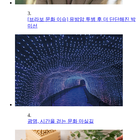
3.
[브라보 문화 이슈] 유방암 투병 후 더 단단해진 박
미선
4.
광명, 시간을 걷는 문화 마실길