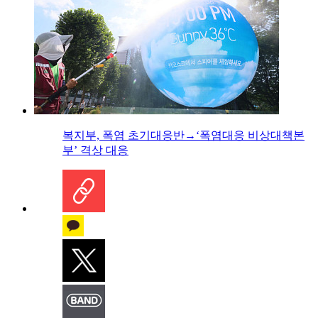
복지부, 폭염 초기대응반→‘폭염대응 비상대책본
부’ 격상 대응