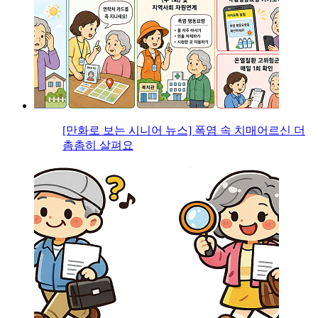
[만화로 보는 시니어 뉴스] 폭염 속 치매어르신 더
촘촘히 살펴요