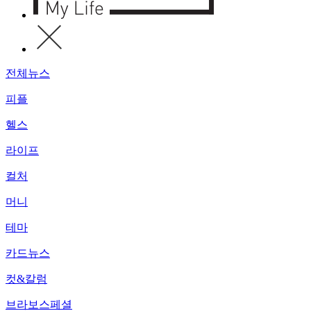
전체뉴스
피플
헬스
라이프
컬처
머니
테마
카드뉴스
컷&칼럼
브라보스페셜