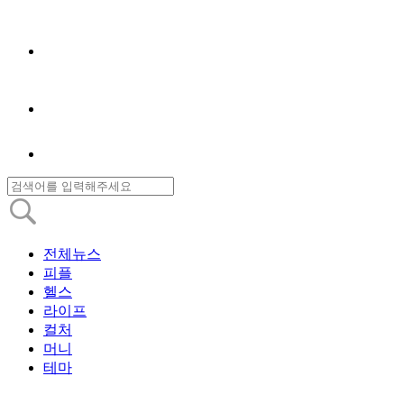
전체뉴스
피플
헬스
라이프
컬처
머니
테마