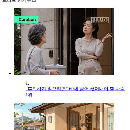
브라보 인기뉴스
1.
"후회하지 않으려면" 60세 넘어 끊어내야 할 사람
1위