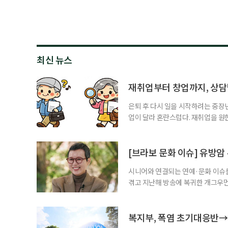
최신 뉴스
재취업부터 창업까지, 상
은퇴 후 다시 일을 시작하려는 중장
업이 달라 혼란스럽다. 재취업을 
여성새로일하기센터, 사회참여와 소
자신의 상황에 맞는 지원기관을 알고
준비부터 구직 수당까지 고용노동부
[브라보 문화 이슈] 유방암
업 지원 계획을 세
시니어와 연결되는 연예·문화 이슈를
겪고 지난해 방송에 복귀한 개그우먼
나 최근 개그맨 김영철의 유튜브 채
길을 끌었다. 투병 이후에도 자신의 
까. 오랜 방송 생활 뒤 전해진 투병
복지부, 폭염 초기대응반→