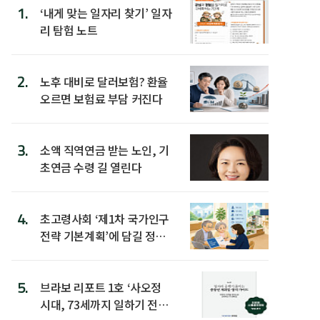
1.
‘내게 맞는 일자리 찾기’ 일자
리 탐험 노트
2.
노후 대비로 달러보험? 환율
오르면 보험료 부담 커진다
3.
소액 직역연금 받는 노인, 기
초연금 수령 길 열린다
4.
초고령사회 ‘제1차 국가인구
전략 기본계획’에 담길 정책
은
5.
브라보 리포트 1호 ‘사오정
시대, 73세까지 일하기 전략’