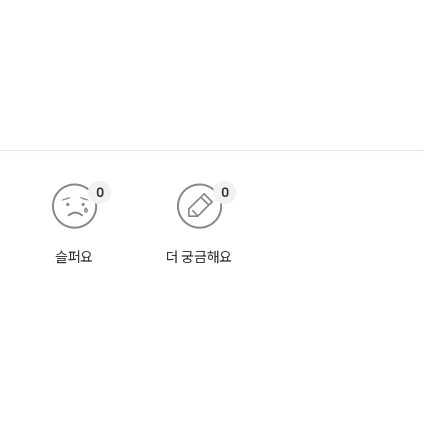
0
0
슬퍼요
더 궁금해요