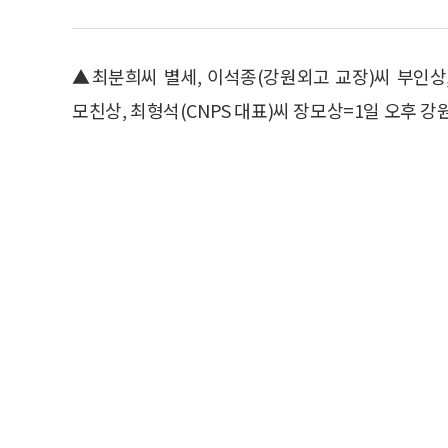
▲최분희씨 별세, 이석종(강원외고 교장)씨 부인상
모친상, 최형석(CNPS 대표)씨 장모상=1일 오후 강원효