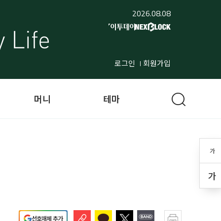
2026.08.08
로그인
회원가입
머니
테마
가
가
선호매체 추가