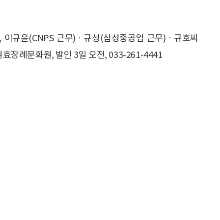
, 이규윤(CNPS 근무)ㆍ규성(삼성중공업 근무)ㆍ규호씨
장례문화원, 발인 3일 오전, 033-261-4441