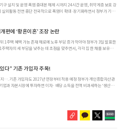
구 설치 및 운영 폭염 중대본 해제 시까지 24시간 운영, 취약계층 보호 강
리 실외활동 전면 중단 전국적으로 폭염이 확대·장기화하면서 정부가 기존
’로 격상했다. 7일 보건복지부에 따르면 정은경 장관 주재로 폭염 대응
본부를 구성·운영하기로 했다. 이번 조치는 지난 2일 폭염 중앙재난안전대
령된 이후에도 폭염이 전국적으로 확대되고 장기화한 데 따른 것이다. 기존에
제개편에 ‘황혼이혼’ 조장 논란
뒤 1주택 혜택 가능 존재 해로에 노후 부담 증가 막아야 정부가 3일 발표한
주택자의 세 부담을 낮추는 데 초점을 맞추면서, 각각 집 한 채를 보유한
것보다 이혼이 경제적으로 유리해질 수 있다는 분석이 나온다. 종합부동산
1주택 공제와 세액공제 적용 여부는 부부를 하나의 세대로 묶어 판단한다. 부
 세대가 두 채를 가진 것으로 보지만, 실제 이혼해 주거와 생계를 분
수 있다” 기존 가입자 주목!
폐지…. 기존 가입자도 2027년 연장부터 적용 예정 정부가 개인종합자산관
내 기업과 자본시장에 투자하면 이자· 배당 소득을 전액 비과세하는 ‘생산적
소득 이하 청년에게는 납입액의 10%를 소득공제 해주는 방안도 추진한다. 다만
 주목해야 한다. 그동안 사용하지 않고 쌓아둔 ISA 납입한도가 사라질 수 있
개편안이 국회 통과 후 그대로 시행된다면 법 시행 전 본