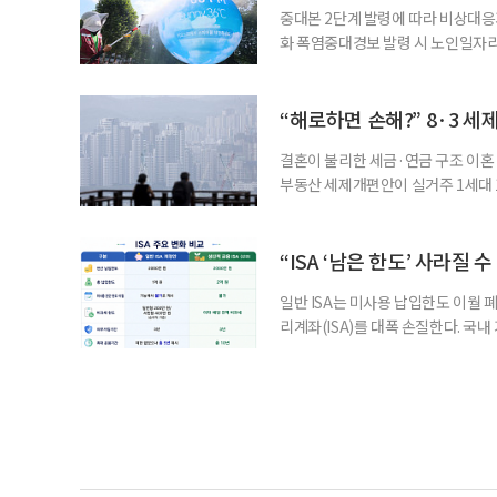
중대본 2단계 발령에 따라 비상대응기
화 폭염중대경보 발령 시 노인일자
초기대응반을 ‘폭염대응 비상대책본부
긴급회의를 열고 폭염대응 비상대책
책본부(중대본) 2단계(심각)가 발
“해로하면 손해?” 8·3 세
운영
결혼이 불리한 세금·연금 구조 이혼 
부동산 세제개편안이 실거주 1세대 1
고령 부부에게는 혼인을 유지하는 
세는 개인별로 부과하지만, 1세대 
부가 각자 집 한 채씩을 보유하면 한
“ISA ‘남은 한도’ 사라질 
일반 ISA는 미사용 납입한도 이월 
리계좌(ISA)를 대폭 손질한다. 국
금융 ISA’를 새로 만들고, 일정 
기존 ISA 가입자라면 이번 개편안에
기 때문이다. 지난 3일 발표된 세제