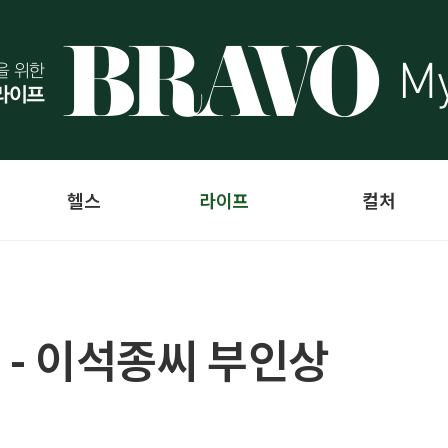
헬스
라이프
컬처
 - 이석종씨 부인상