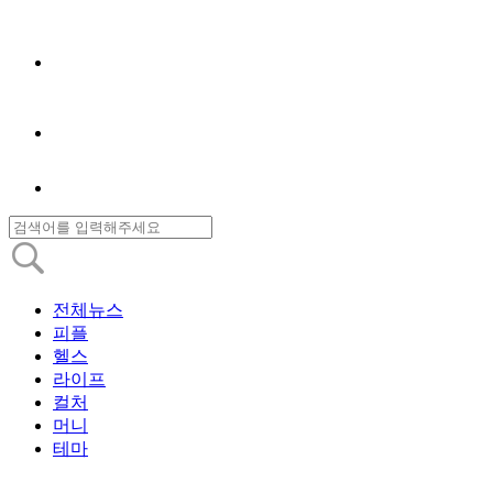
전체뉴스
피플
헬스
라이프
컬처
머니
테마