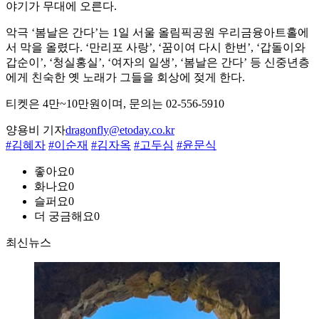
야기가 무대에 오른다.
악극 ‘봄날은 간다’는 1일 서울 올림픽공원 우리금융아트홀에
서 막을 올렸다. ‘만리포 사랑’, ‘꿈이여 다시 한번’, ‘갑돌이와
갑순이’, ‘청실홍실’, ‘여자의 일생’, ‘봄날은 간다’ 등 신중년층
에게 친숙한 옛 노래가 그들을 회상에 젖게 한다.
티켓은 4만~10만원이며, 문의는 02-556-5910
양용비 기자
dragonfly@etoday.co.kr
#김혜자
#이순재
#김자옥
#고두심
#윤문식
좋아요
0
화나요
0
슬퍼요
0
더 궁금해요
0
최신뉴스