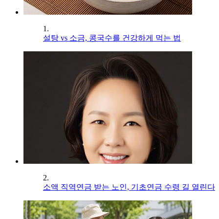
1.
설탕 vs 소금, 콩국수를 건강하게 먹는 법
2.
소액 직역연금 받는 노인, 기초연금 수령 길 열린다