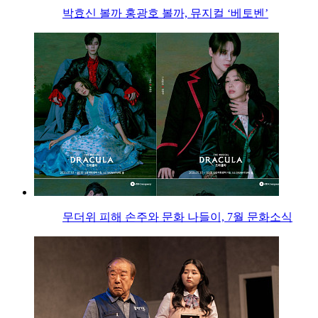
박효신 볼까 홍광호 볼까, 뮤지컬 ‘베토벤’
무더위 피해 손주와 문화 나들이, 7월 문화소식