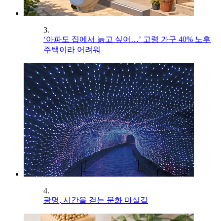
3.
‘아파도 집에서 늙고 싶어…’ 고령 가구 40% 노후
주택이라 어려워
4.
광명, 시간을 걷는 문화 마실길