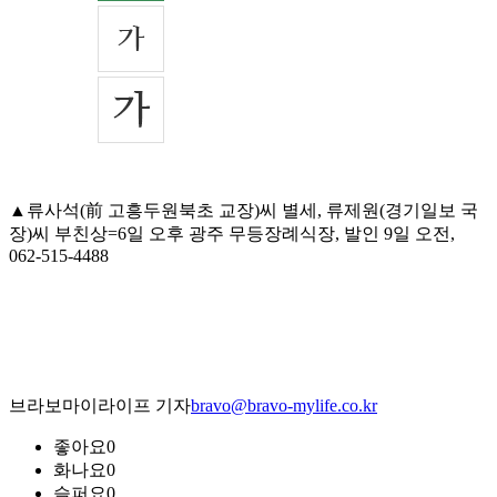
▲류사석(前 고흥두원북초 교장)씨 별세, 류제원(경기일보 국
장)씨 부친상=6일 오후 광주 무등장례식장, 발인 9일 오전,
062-515-4488
브라보마이라이프 기자
bravo@bravo-mylife.co.kr
좋아요
0
화나요
0
슬퍼요
0