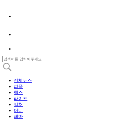
전체뉴스
피플
헬스
라이프
컬처
머니
테마