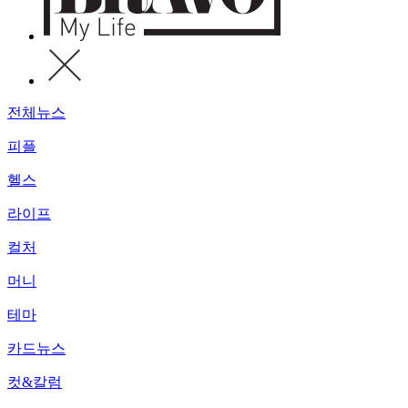
전체뉴스
피플
헬스
라이프
컬처
머니
테마
카드뉴스
컷&칼럼