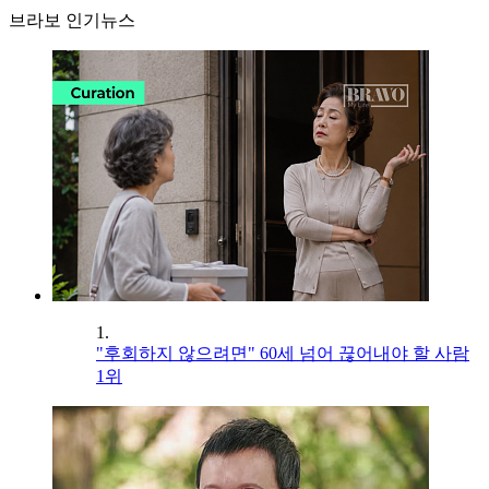
브라보 인기뉴스
1.
"후회하지 않으려면" 60세 넘어 끊어내야 할 사람
1위