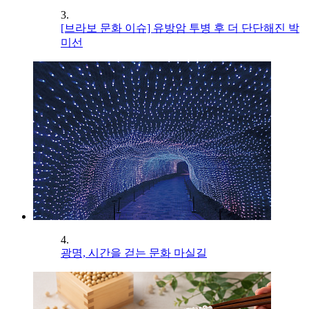
3.
[브라보 문화 이슈] 유방암 투병 후 더 단단해진 박
미선
4.
광명, 시간을 걷는 문화 마실길