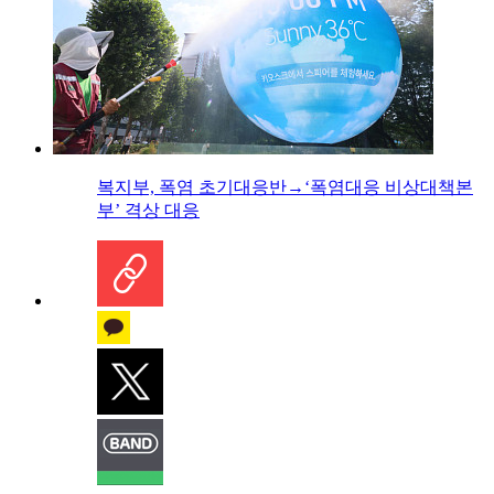
복지부, 폭염 초기대응반→‘폭염대응 비상대책본
부’ 격상 대응