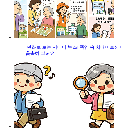
[만화로 보는 시니어 뉴스] 폭염 속 치매어르신 더
촘촘히 살펴요