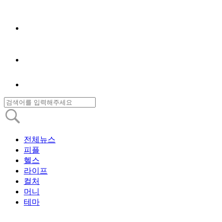
전체뉴스
피플
헬스
라이프
컬처
머니
테마