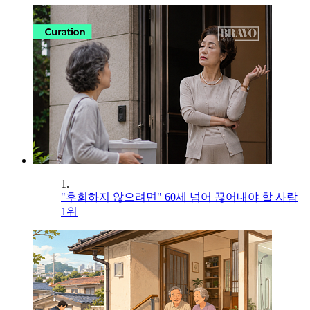
1.
"후회하지 않으려면" 60세 넘어 끊어내야 할 사람
1위