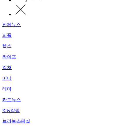
전체뉴스
피플
헬스
라이프
컬처
머니
테마
카드뉴스
컷&칼럼
브라보스페셜