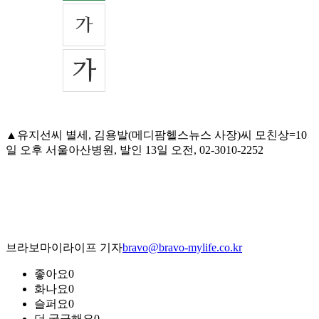
▲유지선씨 별세, 김용발(메디팜헬스뉴스 사장)씨 모친상=10
일 오후 서울아산병원, 발인 13일 오전, 02-3010-2252
브라보마이라이프 기자
bravo@bravo-mylife.co.kr
좋아요
0
화나요
0
슬퍼요
0
더 궁금해요
0