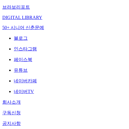
브라보리포트
DIGITAL LIBRARY
50+ 시니어 신춘문예
블로그
인스타그램
페이스북
유튜브
네이버카페
네이버TV
회사소개
구독신청
공지사항