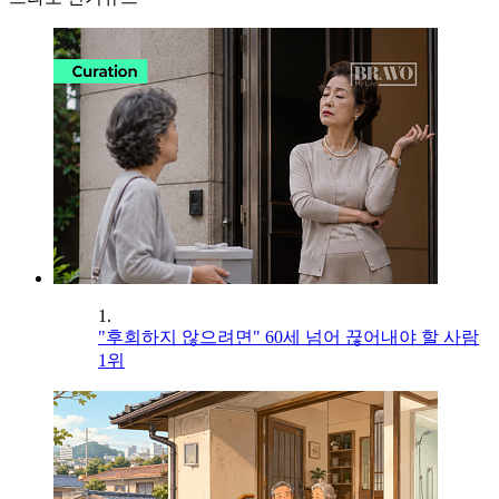
1.
"후회하지 않으려면" 60세 넘어 끊어내야 할 사람
1위