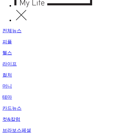
전체뉴스
피플
헬스
라이프
컬처
머니
테마
카드뉴스
컷&칼럼
브라보스페셜