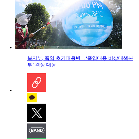
복지부, 폭염 초기대응반→‘폭염대응 비상대책본
부’ 격상 대응