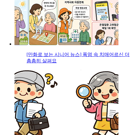
[만화로 보는 시니어 뉴스] 폭염 속 치매어르신 더
촘촘히 살펴요