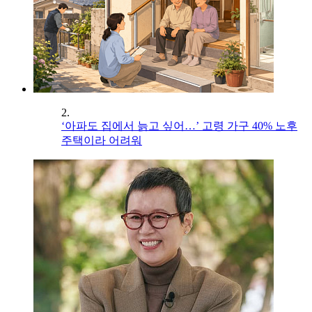
2.
‘아파도 집에서 늙고 싶어…’ 고령 가구 40% 노후
주택이라 어려워