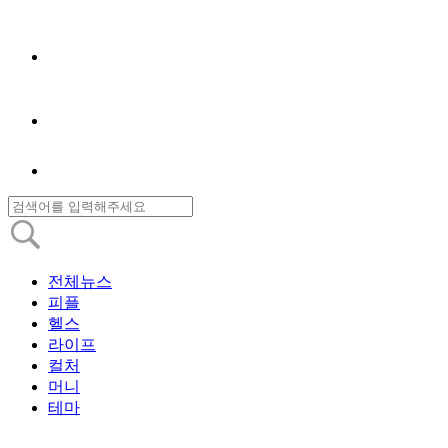
전체뉴스
피플
헬스
라이프
컬처
머니
테마