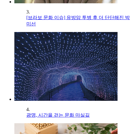
3.
[브라보 문화 이슈] 유방암 투병 후 더 단단해진 박
미선
4.
광명, 시간을 걷는 문화 마실길