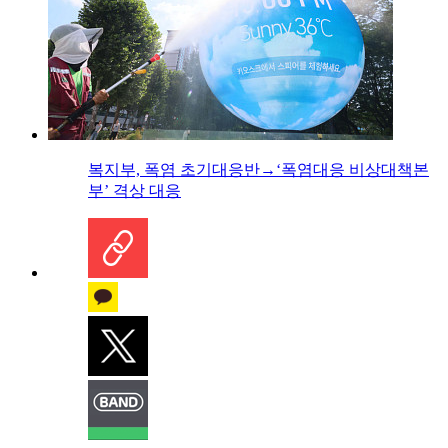
복지부, 폭염 초기대응반→‘폭염대응 비상대책본
부’ 격상 대응