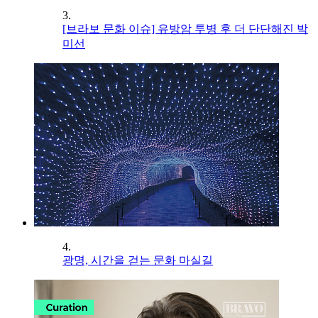
3.
[브라보 문화 이슈] 유방암 투병 후 더 단단해진 박
미선
4.
광명, 시간을 걷는 문화 마실길