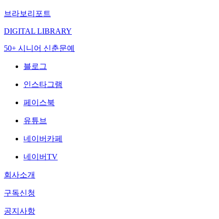
브라보리포트
DIGITAL LIBRARY
50+ 시니어 신춘문예
블로그
인스타그램
페이스북
유튜브
네이버카페
네이버TV
회사소개
구독신청
공지사항