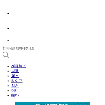
전체뉴스
피플
헬스
라이프
컬처
머니
테마