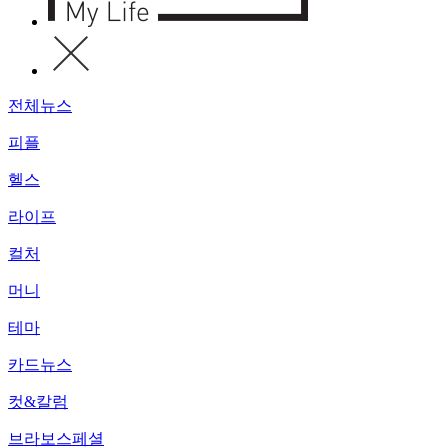
전체뉴스
피플
헬스
라이프
컬처
머니
테마
카드뉴스
컷&칼럼
브라보스페셜