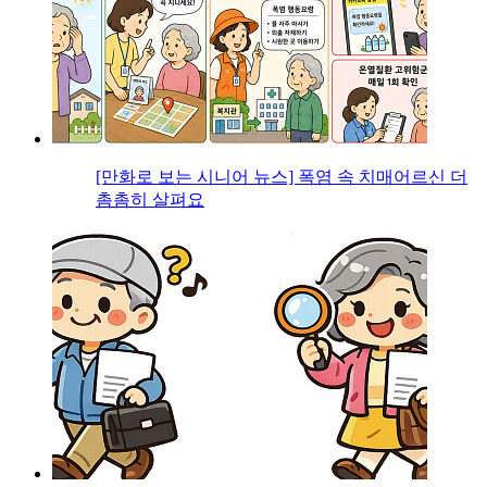
[만화로 보는 시니어 뉴스] 폭염 속 치매어르신 더
촘촘히 살펴요