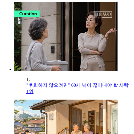
1.
"후회하지 않으려면" 60세 넘어 끊어내야 할 사람
1위