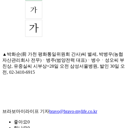
▲박화순(前 가천 평화통일위원회 간사)씨 별세, 박병우(농협
자산관리회사 전무)ㆍ병주(범양전력 대표)ㆍ병수ㆍ성오씨 부
친상, 유중실씨 시부상=28일 오전 삼성서울병원, 발인 30일 오
전, 02-3410-6915
브라보마이라이프 기자
bravo@bravo-mylife.co.kr
좋아요
0
화나요
0