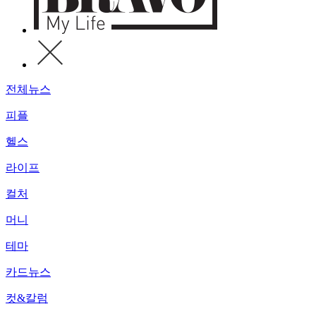
전체뉴스
피플
헬스
라이프
컬처
머니
테마
카드뉴스
컷&칼럼