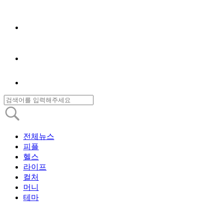
전체뉴스
피플
헬스
라이프
컬처
머니
테마