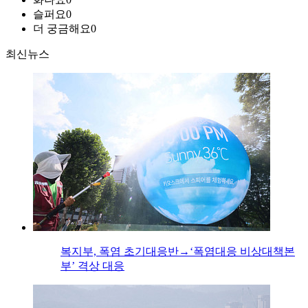
슬퍼요
0
더 궁금해요
0
최신뉴스
복지부, 폭염 초기대응반→‘폭염대응 비상대책본
부’ 격상 대응