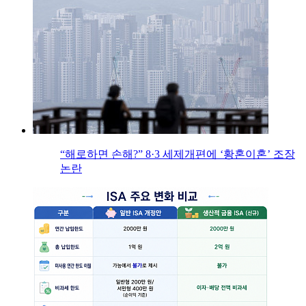
“해로하면 손해?” 8·3 세제개편에 ‘황혼이혼’ 조장
논란