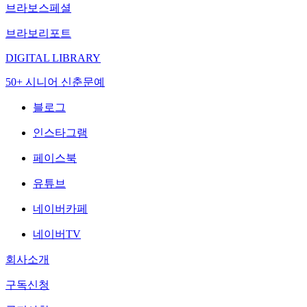
브라보스페셜
브라보리포트
DIGITAL LIBRARY
50+ 시니어 신춘문예
블로그
인스타그램
페이스북
유튜브
네이버카페
네이버TV
회사소개
구독신청