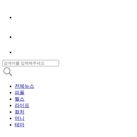
전체뉴스
피플
헬스
라이프
컬처
머니
테마