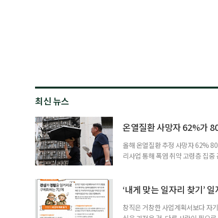
최신 뉴스
온열질환 사망자 62%가 8
올해 온열질환 추정 사망자 62% 8
리사업 통해 폭염 취약 고령층 집중
나타났다. 이에 정부가 전국 보건소
에 따르면 5월 15일부터 이달 4일
고령층은 825명(33.8%), 80세 
‘내게 맞는 일자리 찾기’ 
창직은 거창한 사업계획서보다 자기 
심을 가져온 것, 다른 사람이 필요로