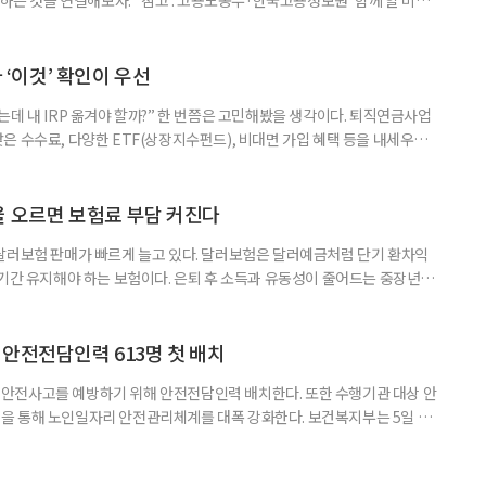
브라보 마이 라이프’ 재구성. STEP 1. 내 안의 재료 찾기 1. 무엇을 바꾸고
뀌면 좋겠다’고 느낀 일은? 1._______________
__________ ▷ 그중 내가 직접 해볼 만
다 ‘이것’ 확인이 우선
데 내 IRP 옮겨야 할까?” 한 번쯤은 고민해봤을 생각이다. 퇴직연금사업
은 수수료, 다양한 ETF(상장지수펀드), 비대면 가입 혜택 등을 내세우며
 높다고 해서 무조건 옮기는 것만이 정답은 아니다. 퇴직연금은 오랜 기간
 확인해야 할 사항이 있다. 수익률 광고, 먼저 기준부터 봐야 한다 금융회
눈에 잘 들어온다. 하지만 수익률 숫자는 기준에 따라달라질 수 있다.
율 오르면 보험료 부담 커진다
달러보험 판매가 빠르게 늘고 있다. 달러보험은 달러예금처럼 단기 환차익
장기간 유지해야 하는 보험이다. 은퇴 후 소득과 유동성이 줄어드는 중장년층
담과 중도해지 손실 가능성을 함께 살펴야 한다. 5일 보험연구원의 ‘고환율
 리포트에 따르면 올해 1분기 달러보험 판매 건수는 약 4만7000건으로
000건의 두 배를 웃도는 수준이다. 달러보험은 보험료를 달러로 내고
안전전담인력 613명 첫 배치
안전사고를 예방하기 위해 안전전담인력 배치한다. 또한 수행기관 대상 안
을 통해 노인일자리 안전관리체계를 대폭 강화한다. 보건복지부는 5일 노
에서 활동할 수 있도록 안전전담인력 613명을 수행기관과 지방정부에 배
교육, 활동 현장 점검, 상해·산재보험 관리, 안전물품 관리, 사고 발생 시