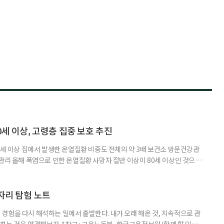
0세 이상, 고령층 집중 보호 추진
0세 이상 집에서 발생한 온열질환 비중도 전체의 약 3배 보건소 방문건강관
 관리 올해 폭염으로 인한 온열질환 사망자 절반 이상이 80세 이상인 것으로
 방문건강관리사업을 통해 80세 이상 고령자 보호를 추진한다. 6일 복지부
까지 질병관리청으로 신고된 온열질환자는 총 2441명으로 이 중 65세 이상
이상은 300명(12.3%)으로 집계됐다. 연령별 환자 수
일자리 탐험 노트
경험을 다시 해석하는 일에서 출발한다. 내가 오래 해온 것, 지속적으로 관
 하는 것을 연결해보자. *참고 : 고용노동부·한국고용정보원 ‘함께 할 미래