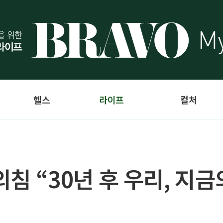
헬스
라이프
컬처
외침 “30년 후 우리, 지