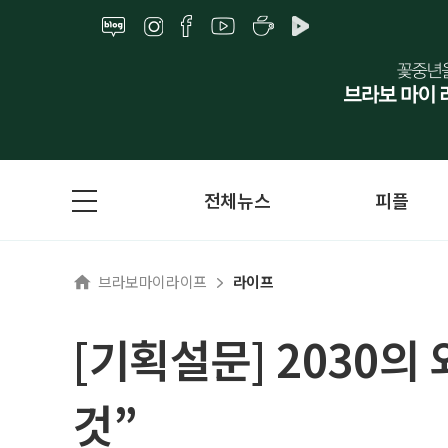
전체뉴스
피플
브라보마이라이프
라이프
[기획설문] 2030의 
것”