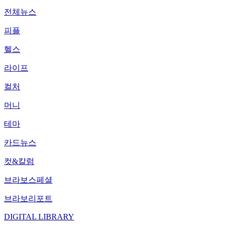
전체뉴스
피플
헬스
라이프
컬처
머니
테마
카드뉴스
컷&칼럼
브라보스페셜
브라보리포트
DIGITAL LIBRARY