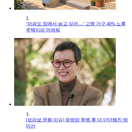
2.
‘아파도 집에서 늙고 싶어…’ 고령 가구 40% 노후
주택이라 어려워
3.
[브라보 문화 이슈] 유방암 투병 후 더 단단해진 박
미선