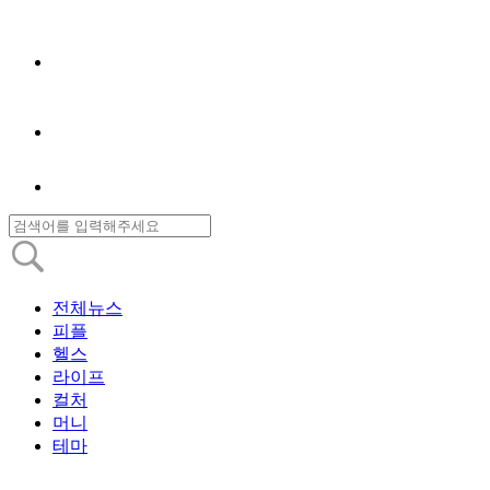
전체뉴스
피플
헬스
라이프
컬처
머니
테마