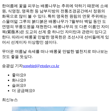
한여름에 꽃을 피우는 배롱나무는 추위에 약하기 때문에 소쇄
원, 식영정, 명옥헌 등 남부지방의 전통조경공간에서 정원의
화목으로 많이 볼 수 있다. 특히 명옥헌 원림의 연못 주위에는
스물여덟 그루의 붉디붉은 배롱나무가 7월부터 백일 동안 도
연명의 무릉도원을 재현한다. 배롱나무의 또 다른 이름인 자미
목(紫薇木)은 도교의 선계 중 하나인 자미탄과 관련이 있다고
한다. 따라서 배롱꽃 만발한 명옥헌은 조선시대 선비들에게 있
어서 선계이자 이상향인 셈이다.
무더운 여름날 속세를 떠나 배롱꽃 만발한 별천지로 떠나보는
것도 좋을 듯싶다.
송광섭 기자
songbird@etoday.co.kr
좋아요
0
화나요
0
슬퍼요
0
더 궁금해요
0
최신뉴스