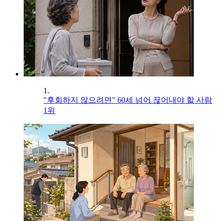
1.
"후회하지 않으려면" 60세 넘어 끊어내야 할 사람
1위