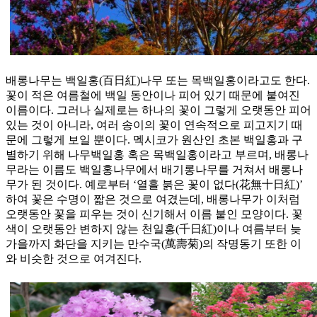
배롱나무는 백일홍(百日紅)나무 또는 목백일홍이라고도 한다.
꽃이 적은 여름철에 백일 동안이나 피어 있기 때문에 붙여진
이름이다. 그러나 실제로는 하나의 꽃이 그렇게 오랫동안 피어
있는 것이 아니라, 여러 송이의 꽃이 연속적으로 피고지기 때
문에 그렇게 보일 뿐이다. 멕시코가 원산인 초본 백일홍과 구
별하기 위해 나무백일홍 혹은 목백일홍이라고 부르며, 배롱나
무라는 이름도 백일홍나무에서 배기롱나무를 거쳐서 배롱나
무가 된 것이다. 예로부터 ‘열흘 붉은 꽃이 없다(花無十日紅)’
하여 꽃은 수명이 짧은 것으로 여겼는데, 배롱나무가 이처럼
오랫동안 꽃을 피우는 것이 신기해서 이름 붙인 모양이다. 꽃
색이 오랫동안 변하지 않는 천일홍(千日紅)이나 여름부터 늦
가을까지 화단을 지키는 만수국(萬壽菊)의 작명동기 또한 이
와 비슷한 것으로 여겨진다.