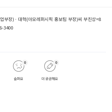
사업부장)ㆍ대혁(아모레퍼시픽 홍보팀 부장)씨 부친상=8
-3400
0
0
슬퍼요
더 궁금해요