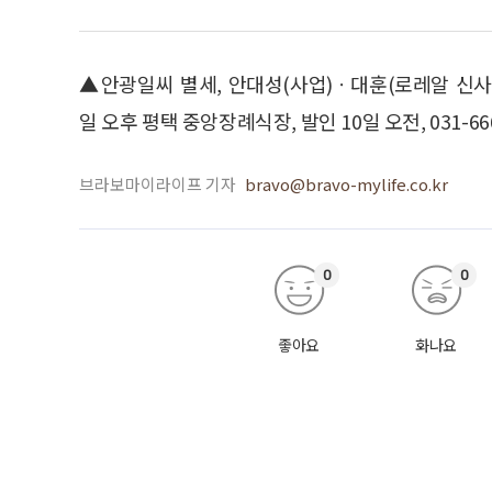
▲안광일씨 별세, 안대성(사업)ㆍ대훈(로레알 신
일 오후 평택 중앙장례식장, 발인 10일 오전, 031-666
브라보마이라이프 기자
bravo@bravo-mylife.co.kr
0
0
좋아요
화나요