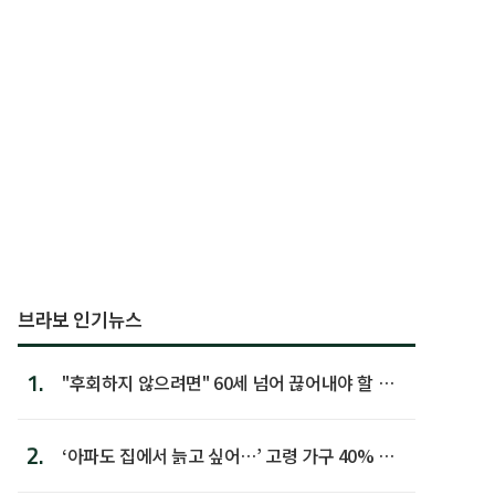
브라보 인기뉴스
1.
"후회하지 않으려면" 60세 넘어 끊어내야 할 사
람 1위
2.
‘아파도 집에서 늙고 싶어…’ 고령 가구 40% 노
후 주택이라 어...