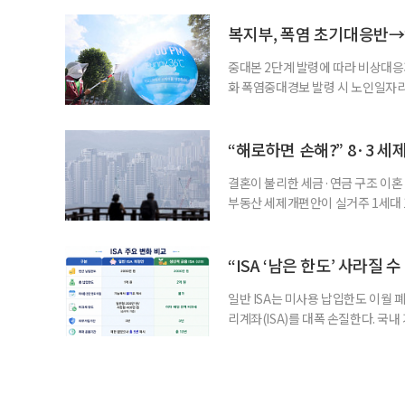
길을 끌었다. 투병 이후에도 자신의 
까. 오랜 방송 생활 뒤 전해진 투병
복지부, 폭염 초기대응반→
중대본 2단계 발령에 따라 비상대응기
화 폭염중대경보 발령 시 노인일자
초기대응반을 ‘폭염대응 비상대책본부
긴급회의를 열고 폭염대응 비상대책
책본부(중대본) 2단계(심각)가 발
“해로하면 손해?” 8·3 세
운영
결혼이 불리한 세금·연금 구조 이혼 
부동산 세제개편안이 실거주 1세대 1
고령 부부에게는 혼인을 유지하는 
세는 개인별로 부과하지만, 1세대 
부가 각자 집 한 채씩을 보유하면 한
“ISA ‘남은 한도’ 사라질 
일반 ISA는 미사용 납입한도 이월 
리계좌(ISA)를 대폭 손질한다. 국
금융 ISA’를 새로 만들고, 일정 
기존 ISA 가입자라면 이번 개편안에
기 때문이다. 지난 3일 발표된 세제