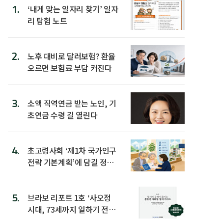
1.
‘내게 맞는 일자리 찾기’ 일자
리 탐험 노트
2.
노후 대비로 달러보험? 환율
오르면 보험료 부담 커진다
3.
소액 직역연금 받는 노인, 기
초연금 수령 길 열린다
4.
초고령사회 ‘제1차 국가인구
전략 기본계획’에 담길 정책
은
5.
브라보 리포트 1호 ‘사오정
시대, 73세까지 일하기 전략’