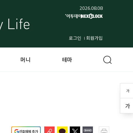
2026.08.08
로그인
회원가입
머니
테마
가
가
선호매체 추가