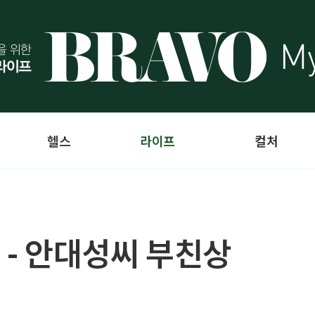
헬스
라이프
컬처
 - 안대성씨 부친상