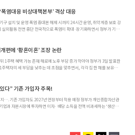
삶을 이어가고 있는 박미선은 왜 이전보다 더 큰 관심과 사랑을 받고 있을
 소식 박미선은 재치 있는 말솜씨와 공감 능력으로
‘폭염대응 비상대책본부’ 격상 대응
구 설치 및 운영 폭염 중대본 해제 시까지 24시간 운영, 취약계층 보호 강
리 실외활동 전면 중단 전국적으로 폭염이 확대·장기화하면서 정부가 기존
’로 격상했다. 7일 보건복지부에 따르면 정은경 장관 주재로 폭염 대응
본부를 구성·운영하기로 했다. 이번 조치는 지난 2일 폭염 중앙재난안전대
령된 이후에도 폭염이 전국적으로 확대되고 장기화한 데 따른 것이다. 기존에
제개편에 ‘황혼이혼’ 조장 논란
뒤 1주택 혜택 가능 존재 해로에 노후 부담 증가 막아야 정부가 3일 발표한
주택자의 세 부담을 낮추는 데 초점을 맞추면서, 각각 집 한 채를 보유한
것보다 이혼이 경제적으로 유리해질 수 있다는 분석이 나온다. 종합부동산
1주택 공제와 세액공제 적용 여부는 부부를 하나의 세대로 묶어 판단한다. 부
 세대가 두 채를 가진 것으로 보지만, 실제 이혼해 주거와 생계를 분
수 있다” 기존 가입자 주목!
폐지…. 기존 가입자도 2027년 연장부터 적용 예정 정부가 개인종합자산관
내 기업과 자본시장에 투자하면 이자· 배당 소득을 전액 비과세하는 ‘생산적
소득 이하 청년에게는 납입액의 10%를 소득공제 해주는 방안도 추진한다. 다만
 주목해야 한다. 그동안 사용하지 않고 쌓아둔 ISA 납입한도가 사라질 수 있
개편안이 국회 통과 후 그대로 시행된다면 법 시행 전 본