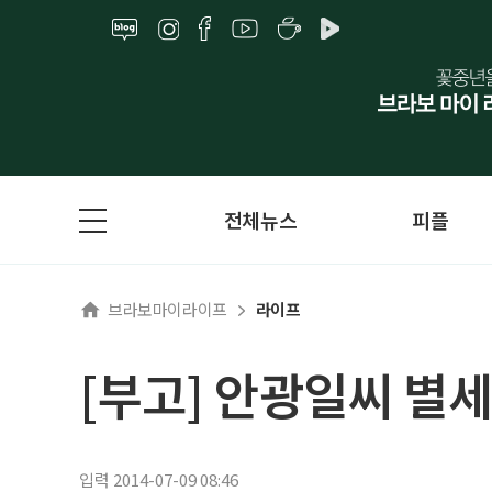
전체뉴스
피플
브라보마이라이프
라이프
[부고] 안광일씨 별세
입력 2014-07-09 08:46