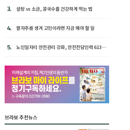
3.
설탕 vs 소금, 콩국수를 건강하게 먹는 법
4.
팔자주름 생겨 고민이라면 지금 해야 할 일
5.
노인일자리 안전관리 강화, 안전전담인력 613명
첫 배치
브라보 추천뉴스