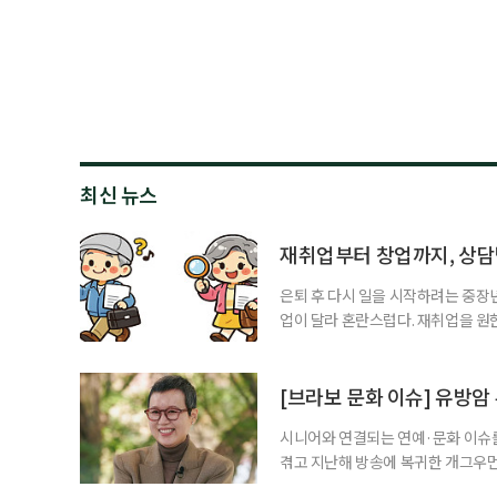
최신 뉴스
재취업부터 창업까지, 상
은퇴 후 다시 일을 시작하려는 중장
업이 달라 혼란스럽다. 재취업을 
여성새로일하기센터, 사회참여와 소
자신의 상황에 맞는 지원기관을 알고
준비부터 구직 수당까지 고용노동부
[브라보 문화 이슈] 유방암
업 지원 계획을 세
시니어와 연결되는 연예·문화 이슈를
겪고 지난해 방송에 복귀한 개그우먼
나 최근 개그맨 김영철의 유튜브 채