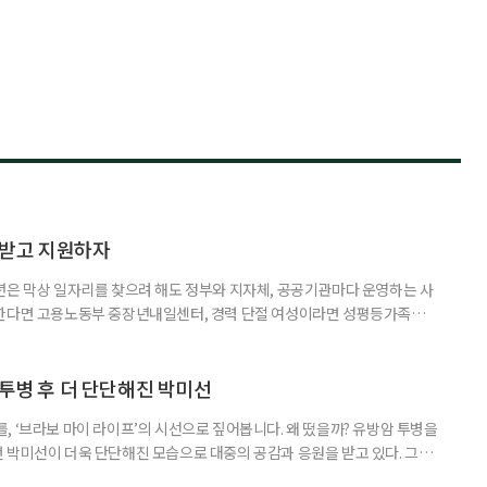
담받고 지원하자
년은 막상 일자리를 찾으려 해도 정부와 지자체, 공공기관마다 운영하는 사
원한다면 고용노동부 중장년내일센터, 경력 단절 여성이라면 성평등가족부
득을 함께 원한다면 보건복지부 노인일자리사업이 출발점이 될 수 있다.
 활용하는 것만으로도 새로운 일을 시작하는 문턱이 훨씬 낮아진다. 취업
 국민취업지원제도 구직활동이 쉽지 않은 사람을 위한 제도다. 개인별 취
 투병 후 더 단단해진 박미선
, ‘브라보 마이 라이프’의 시선으로 짚어봅니다. 왜 떴을까? 유방암 투병을
 박미선이 더욱 단단해진 모습으로 대중의 공감과 응원을 받고 있다. 그러
널에 출연한 그는 방송 활동을 그만하라는 악성 댓글을 받았다고 고백해 눈