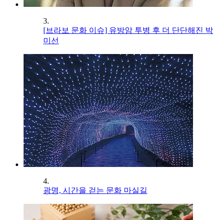
3.
[브라보 문화 이슈] 유방암 투병 후 더 단단해진 박
미선
4.
광명, 시간을 걷는 문화 마실길