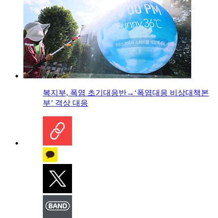
복지부, 폭염 초기대응반→‘폭염대응 비상대책본
부’ 격상 대응