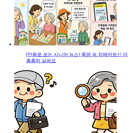
[만화로 보는 시니어 뉴스] 폭염 속 치매어르신 더
촘촘히 살펴요