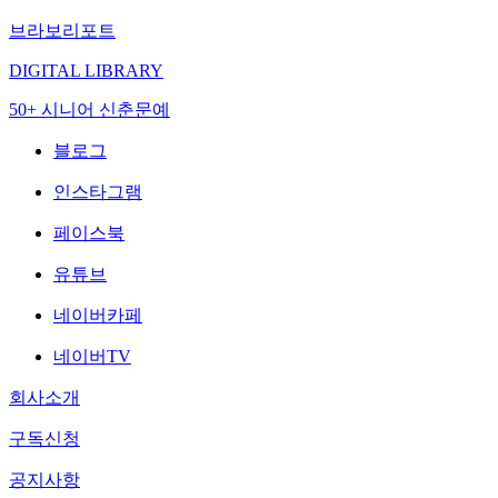
브라보리포트
DIGITAL LIBRARY
50+ 시니어 신춘문예
블로그
인스타그램
페이스북
유튜브
네이버카페
네이버TV
회사소개
구독신청
공지사항