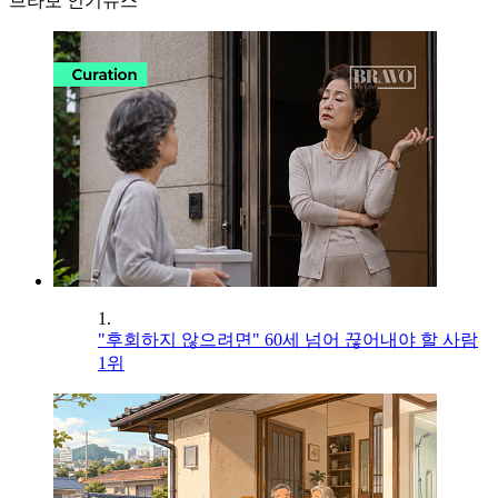
브라보 인기뉴스
1.
"후회하지 않으려면" 60세 넘어 끊어내야 할 사람
1위