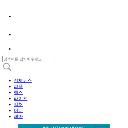
전체뉴스
피플
헬스
라이프
컬처
머니
테마