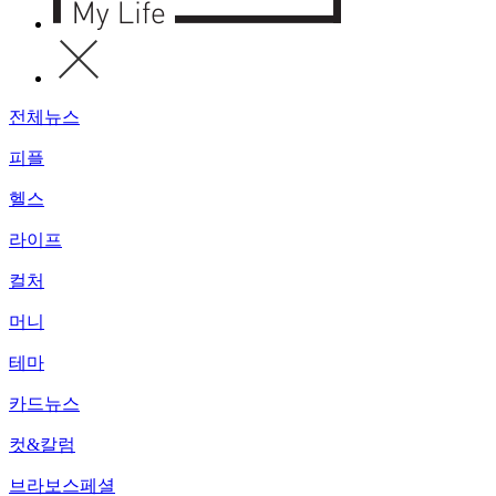
전체뉴스
피플
헬스
라이프
컬처
머니
테마
카드뉴스
컷&칼럼
브라보스페셜