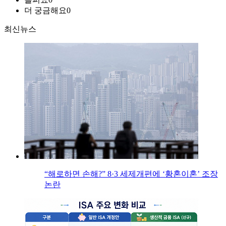
더 궁금해요
0
최신뉴스
“해로하면 손해?” 8·3 세제개편에 ‘황혼이혼’ 조장
논란