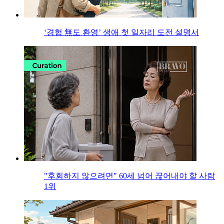
‘경험 無도 환영’ 생애 첫 일자리 도전 설명서
"후회하지 않으려면" 60세 넘어 끊어내야 할 사람
1위