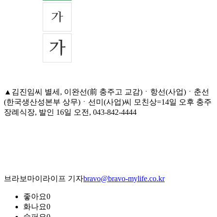
▲김진임씨 별세, 이완선(前 충주고 교감)ㆍ항선(사업)ㆍ춘선
(한국생산성본부 상무)ㆍ선미(사업)씨 모친상=14일 오후 충주
장례식장, 발인 16일 오전, 043-842-4444
브라보마이라이프 기자
bravo@bravo-mylife.co.kr
좋아요
0
화나요
0
슬퍼요
0