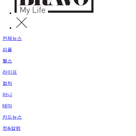
전체뉴스
피플
헬스
라이프
컬처
머니
테마
카드뉴스
컷&칼럼