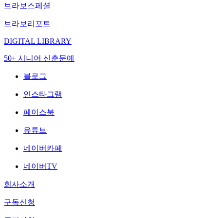
브라보스페셜
브라보리포트
DIGITAL LIBRARY
50+ 시니어 신춘문예
블로그
인스타그램
페이스북
유튜브
네이버카페
네이버TV
회사소개
구독신청