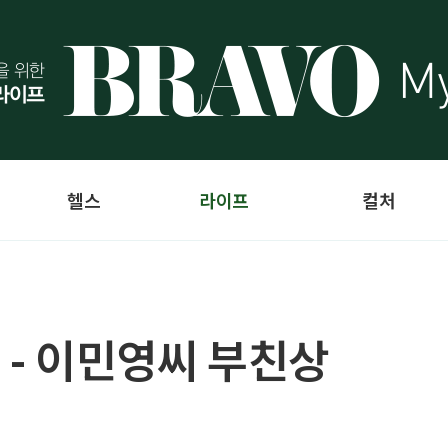
헬스
라이프
컬처
 - 이민영씨 부친상