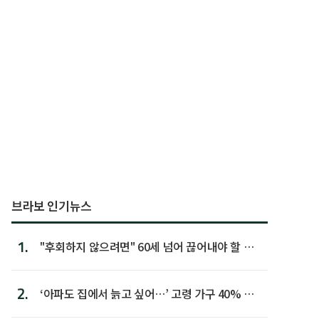
브라보 인기뉴스
1.
"후회하지 않으려면" 60세 넘어 끊어내야 할 사
람 1위
2.
‘아파도 집에서 늙고 싶어…’ 고령 가구 40% 노
후 주택이라 어...