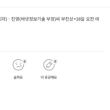
 기자)ㆍ진영(바넷정보기술 부장)씨 부친상=16일 오전 여
0
0
슬퍼요
더 궁금해요