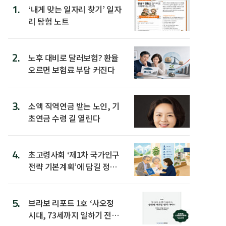
1.
‘내게 맞는 일자리 찾기’ 일자
리 탐험 노트
2.
노후 대비로 달러보험? 환율
오르면 보험료 부담 커진다
3.
소액 직역연금 받는 노인, 기
초연금 수령 길 열린다
4.
초고령사회 ‘제1차 국가인구
전략 기본계획’에 담길 정책
은
5.
브라보 리포트 1호 ‘사오정
시대, 73세까지 일하기 전략’