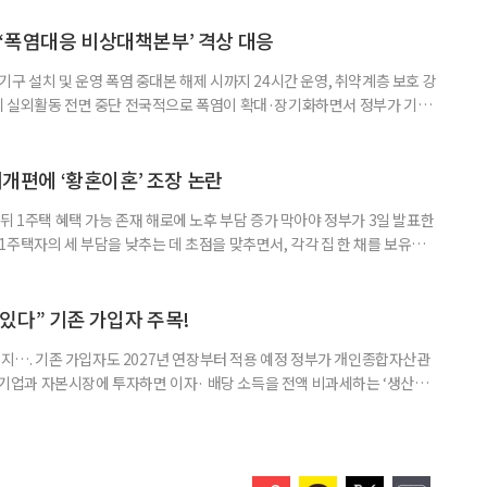
삶을 이어가고 있는 박미선은 왜 이전보다 더 큰 관심과 사랑을 받고 있을
 소식 박미선은 재치 있는 말솜씨와 공감 능력으로
‘폭염대응 비상대책본부’ 격상 대응
구 설치 및 운영 폭염 중대본 해제 시까지 24시간 운영, 취약계층 보호 강
리 실외활동 전면 중단 전국적으로 폭염이 확대·장기화하면서 정부가 기존
’로 격상했다. 7일 보건복지부에 따르면 정은경 장관 주재로 폭염 대응
본부를 구성·운영하기로 했다. 이번 조치는 지난 2일 폭염 중앙재난안전대
령된 이후에도 폭염이 전국적으로 확대되고 장기화한 데 따른 것이다. 기존에
제개편에 ‘황혼이혼’ 조장 논란
뒤 1주택 혜택 가능 존재 해로에 노후 부담 증가 막아야 정부가 3일 발표한
주택자의 세 부담을 낮추는 데 초점을 맞추면서, 각각 집 한 채를 보유한
것보다 이혼이 경제적으로 유리해질 수 있다는 분석이 나온다. 종합부동산
1주택 공제와 세액공제 적용 여부는 부부를 하나의 세대로 묶어 판단한다. 부
 세대가 두 채를 가진 것으로 보지만, 실제 이혼해 주거와 생계를 분
수 있다” 기존 가입자 주목!
폐지…. 기존 가입자도 2027년 연장부터 적용 예정 정부가 개인종합자산관
내 기업과 자본시장에 투자하면 이자· 배당 소득을 전액 비과세하는 ‘생산적
소득 이하 청년에게는 납입액의 10%를 소득공제 해주는 방안도 추진한다. 다만
 주목해야 한다. 그동안 사용하지 않고 쌓아둔 ISA 납입한도가 사라질 수 있
개편안이 국회 통과 후 그대로 시행된다면 법 시행 전 본