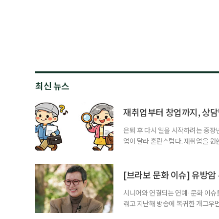
최신 뉴스
재취업부터 창업까지, 상
은퇴 후 다시 일을 시작하려는 중장
업이 달라 혼란스럽다. 재취업을 
여성새로일하기센터, 사회참여와 소
자신의 상황에 맞는 지원기관을 알고
준비부터 구직 수당까지 고용노동부
[브라보 문화 이슈] 유방암
업 지원 계획을 세
시니어와 연결되는 연예·문화 이슈를
겪고 지난해 방송에 복귀한 개그우먼
나 최근 개그맨 김영철의 유튜브 채