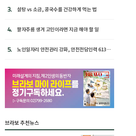
3.
설탕 vs 소금, 콩국수를 건강하게 먹는 법
4.
팔자주름 생겨 고민이라면 지금 해야 할 일
5.
노인일자리 안전관리 강화, 안전전담인력 613명
첫 배치
브라보 추천뉴스