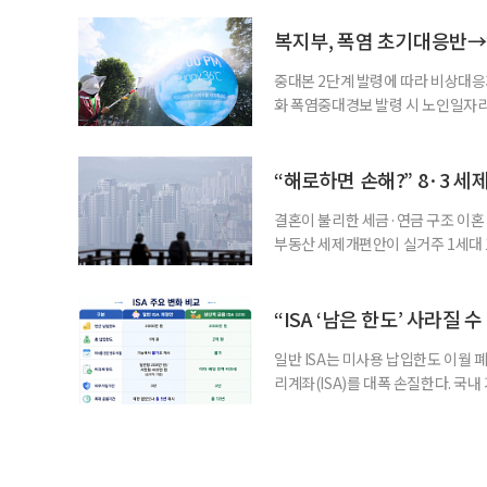
길을 끌었다. 투병 이후에도 자신의 
까. 오랜 방송 생활 뒤 전해진 투병
복지부, 폭염 초기대응반→
중대본 2단계 발령에 따라 비상대응기
화 폭염중대경보 발령 시 노인일자
초기대응반을 ‘폭염대응 비상대책본부
긴급회의를 열고 폭염대응 비상대책
책본부(중대본) 2단계(심각)가 발
“해로하면 손해?” 8·3 세
운영
결혼이 불리한 세금·연금 구조 이혼 
부동산 세제개편안이 실거주 1세대 1
고령 부부에게는 혼인을 유지하는 
세는 개인별로 부과하지만, 1세대 
부가 각자 집 한 채씩을 보유하면 한
“ISA ‘남은 한도’ 사라질 
일반 ISA는 미사용 납입한도 이월 
리계좌(ISA)를 대폭 손질한다. 국
금융 ISA’를 새로 만들고, 일정 
기존 ISA 가입자라면 이번 개편안에
기 때문이다. 지난 3일 발표된 세제