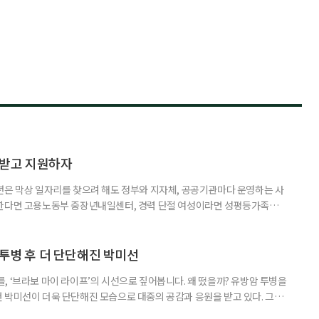
담받고 지원하자
년은 막상 일자리를 찾으려 해도 정부와 지자체, 공공기관마다 운영하는 사
원한다면 고용노동부 중장년내일센터, 경력 단절 여성이라면 성평등가족부
득을 함께 원한다면 보건복지부 노인일자리사업이 출발점이 될 수 있다.
 활용하는 것만으로도 새로운 일을 시작하는 문턱이 훨씬 낮아진다. 취업
 국민취업지원제도 구직활동이 쉽지 않은 사람을 위한 제도다. 개인별 취
 투병 후 더 단단해진 박미선
, ‘브라보 마이 라이프’의 시선으로 짚어봅니다. 왜 떴을까? 유방암 투병을
 박미선이 더욱 단단해진 모습으로 대중의 공감과 응원을 받고 있다. 그러
널에 출연한 그는 방송 활동을 그만하라는 악성 댓글을 받았다고 고백해 눈