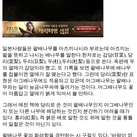
일본사람들은 팥배나무를 아즈끼나시라 부르는데 아즈끼는
팥을 뜻하고 나시는 배나무를 말한다.한자로는 감당(甘棠), 당
리(棠梨), 두리(豆梨), 두(杜),두리(杜梨) 등으로 쓴다. 옥편에 두
의 열매가 감당이라 했고, 또 기록을 보면 팥배나무에 배나무
를 접붙이면 열매가 잘 맺는다고 했다. 그런데 당리(棠梨)란 표
현은 아그배나무에도 적용되고 있은데 아그배나무는 팥배나
무와는 달리 능금나무속에 들어가는 것이다. 아그배나무도 꽃
이 아름답고 열매가 붉게 익어서 볼 만하다.
그래서 예전 책에 당리로 쓴 것이 팥배나무인지 아그배나무인
지 또는 다른 나무에 해당하는 것인지 분간하기 어려울 때가
있다. 홍리(紅梨), 즉 붉은 배로 말한 것도 위에 말한 것을 통틀
어 일컬은 것이 아닌가 싶다.
팥배나무 꽃의 화려함을 경탄하는 시 구절도 있다. ’바람이 없