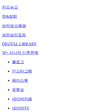
카드뉴스
컷&칼럼
브라보스페셜
브라보리포트
DIGITAL LIBRARY
50+ 시니어 신춘문예
블로그
인스타그램
페이스북
유튜브
네이버카페
네이버TV