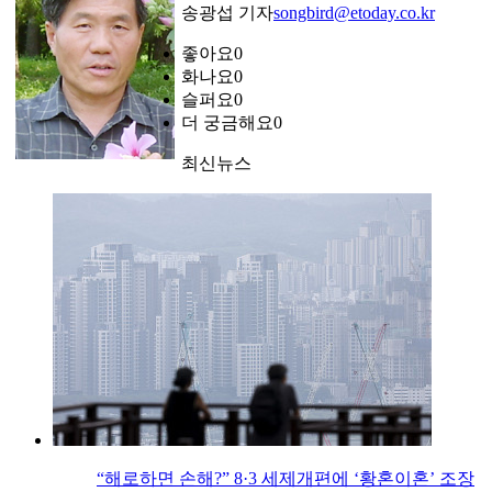
송광섭 기자
songbird@etoday.co.kr
좋아요
0
화나요
0
슬퍼요
0
더 궁금해요
0
최신뉴스
“해로하면 손해?” 8·3 세제개편에 ‘황혼이혼’ 조장