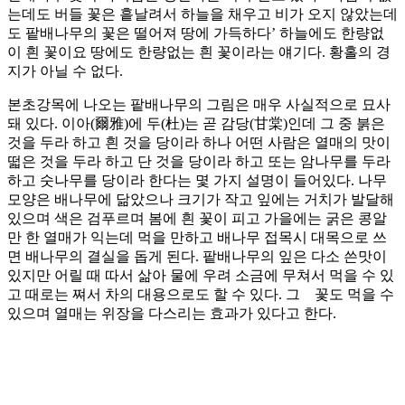
는데도 버들 꽃은 흩날려서 하늘을 채우고 비가 오지 않았는데
도 팥배나무의 꽃은 떨어져 땅에 가득하다’ 하늘에도 한량없
이 흰 꽃이요 땅에도 한량없는 흰 꽃이라는 얘기다. 황홀의 경
지가 아닐 수 없다.
본초강목에 나오는 팥배나무의 그림은 매우 사실적으로 묘사
돼 있다. 이아(爾雅)에 두(杜)는 곧 감당(甘棠)인데 그 중 붉은
것을 두라 하고 흰 것을 당이라 하나 어떤 사람은 열매의 맛이
떫은 것을 두라 하고 단 것을 당이라 하고 또는 암나무를 두라
하고 숫나무를 당이라 한다는 몇 가지 설명이 들어있다. 나무
모양은 배나무에 닮았으나 크기가 작고 잎에는 거치가 발달해
있으며 색은 검푸르며 봄에 흰 꽃이 피고 가을에는 굵은 콩알
만 한 열매가 익는데 먹을 만하고 배나무 접목시 대목으로 쓰
면 배나무의 결실을 돕게 된다. 팥배나무의 잎은 다소 쓴맛이
있지만 어릴 때 따서 삶아 물에 우려 소금에 무쳐서 먹을 수 있
고 때로는 쪄서 차의 대용으로도 할 수 있다. 그 꽃도 먹을 수
있으며 열매는 위장을 다스리는 효과가 있다고 한다.