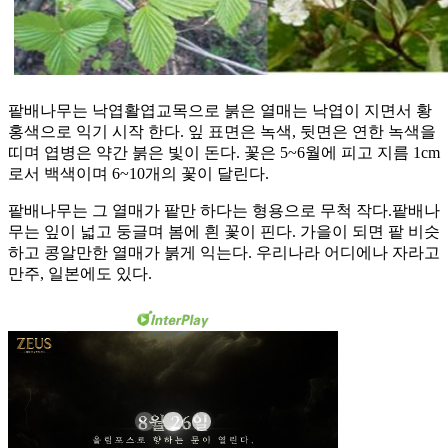
팥배나무는 낙엽활엽교목으로 붉은 열매는 낙엽이 지면서 황
홍색으로 익기 시작 한다. 잎 표면은 녹색, 뒷면은 연한 녹색을
띠며 엽병은 약간 붉은 빛이 돈다. 꽃은 5~6월에 피고 지름 1cm
로서 백색이며 6~10개의 꽃이 달린다.
팥배나무는 그 열매가 팥만 하다는 형용으로 무척 작다.팥배나
무는 잎이 넓고 둥글며 봄에 흰 꽃이 핀다. 가을이 되면 팥 비슷
하고 콩알만한 열매가 붉게 익는다. 우리나라 어디에나 자라고
만주, 일본에도 있다.