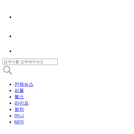
전체뉴스
피플
헬스
라이프
컬처
머니
테마