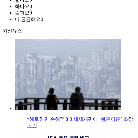
화나요
0
슬퍼요
0
더 궁금해요
0
최신뉴스
“해로하면 손해?” 8·3 세제개편에 ‘황혼이혼’ 조장
논란