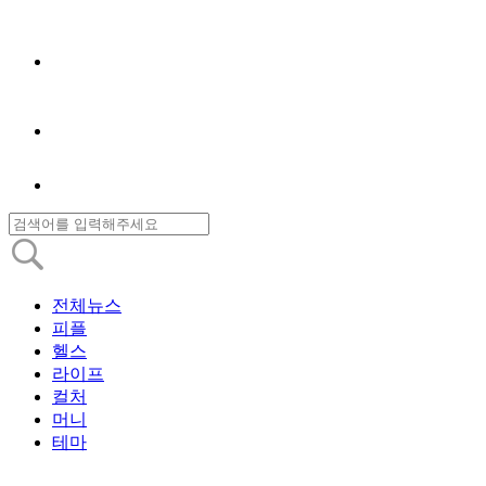
전체뉴스
피플
헬스
라이프
컬처
머니
테마