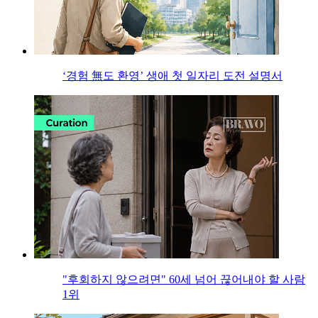
‘경험 無도 환영’ 생애 첫 일자리 도전 설명서
"후회하지 않으려면" 60세 넘어 끊어내야 할 사람
1위