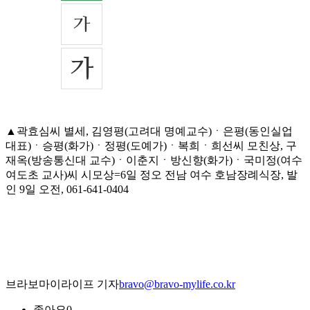
▲곽효심씨 별세, 김영평(고려대 명예교수)ㆍ은평(동인실업
대표)ㆍ승평(화가)ㆍ정평(도예가)ㆍ복희ㆍ희선씨 모친상, 구
재옥(방송통신대 교수)ㆍ이춘지ㆍ방신향(화가)ㆍ국미정(여수
여도초 교사)씨 시모상=6일 정오 전남 여수 호남장례식장, 발
인 9일 오전, 061-641-0404
브라보마이라이프 기자
bravo@bravo-mylife.co.kr
좋아요
0