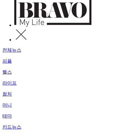
전체뉴스
피플
헬스
라이프
컬처
머니
테마
카드뉴스