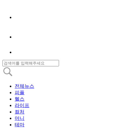
전체뉴스
피플
헬스
라이프
컬처
머니
테마