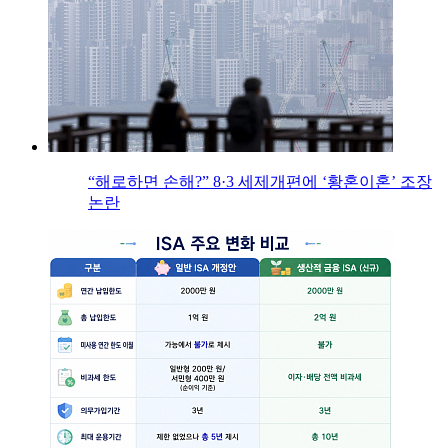
“해로하면 손해?” 8·3 세제개편에 ‘황혼이혼’ 조장
논란