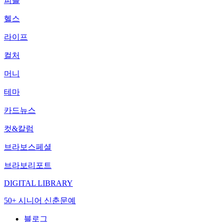
피플
헬스
라이프
컬처
머니
테마
카드뉴스
컷&칼럼
브라보스페셜
브라보리포트
DIGITAL LIBRARY
50+ 시니어 신춘문예
블로그