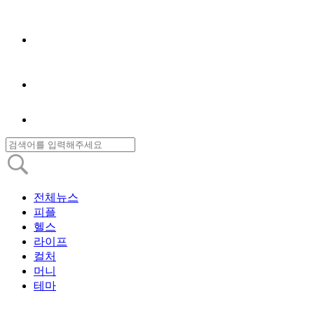
전체뉴스
피플
헬스
라이프
컬처
머니
테마