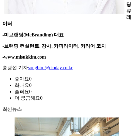
딩
큐
레
이터
-미브랜딩(MeBranding) 대표
-브랜딩 컨설턴트, 강사, 카피라이터, 커리어 코치
-www.misukkim.com
송광섭 기자
songbird@etoday.co.kr
좋아요
0
화나요
0
슬퍼요
0
더 궁금해요
0
최신뉴스