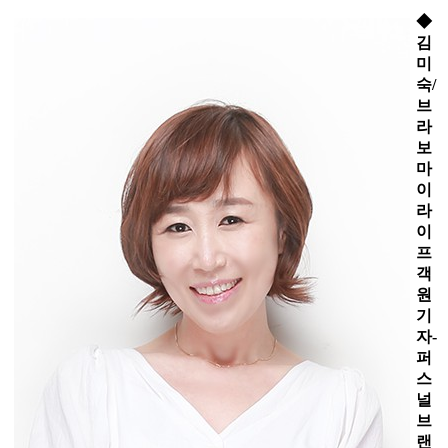
◆
김
미
숙/
브
라
보
마
이
라
이
프
객
원
기
자-
퍼
스
널
브
랜