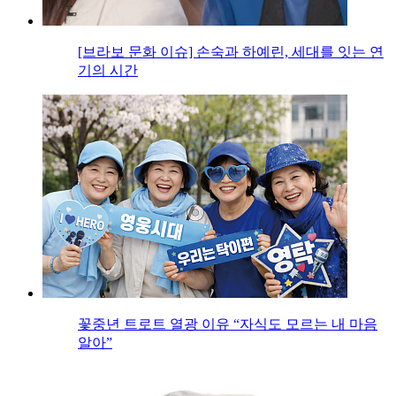
[브라보 문화 이슈] 손숙과 하예린, 세대를 잇는 연
기의 시간
꽃중년 트로트 열광 이유 “자식도 모르는 내 마음
알아”