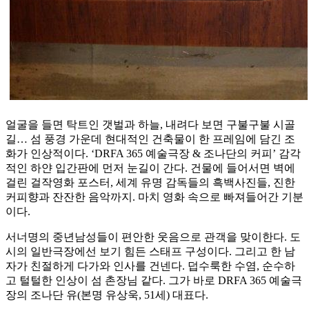
얼굴을 들면 탁트인 갯벌과 하늘, 내려다 보면 구불구불 시골
길… 섬 풍경 가운데 현대적인 건축물이 한 프레임에 담긴 조
화가 인상적이다. ‘DRFA 365 예술극장 & 조나단의 커피’ 감각
적인 하얀 입간판에 먼저 눈길이 간다. 건물에 들어서면 벽에
걸린 걸작영화 포스터, 세계 유명 감독들의 흑백사진들, 진한
커피향과 잔잔한 음악까지. 마치 영화 속으로 빠져들어간 기분
이다.
서너명의 중년남성들이 편안한 웃음으로 관객을 맞이한다. 도
시의 일반극장에선 보기 힘든 스태프 구성이다. 그리고 한 남
자가 친절하게 다가와 인사를 건넨다. 덥수룩한 수염, 순수하
고 털털한 인상이 섬 촌장님 같다. 그가 바로 DRFA 365 예술극
장의 조나단 유(본명 유상욱, 51세) 대표다.