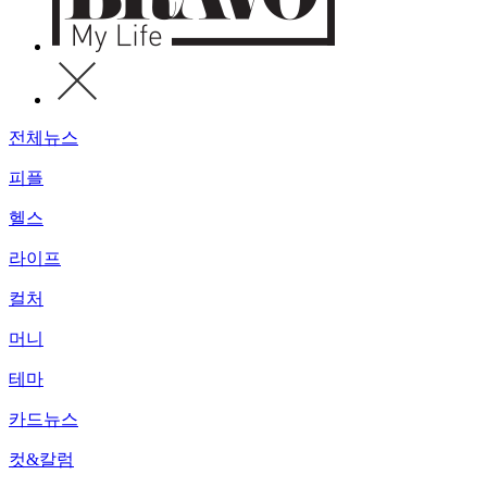
전체뉴스
피플
헬스
라이프
컬처
머니
테마
카드뉴스
컷&칼럼