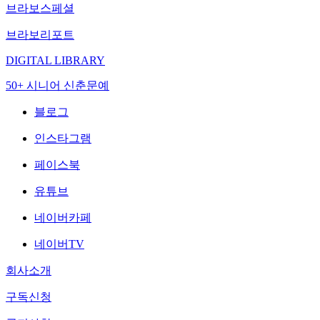
브라보스페셜
브라보리포트
DIGITAL LIBRARY
50+ 시니어 신춘문예
블로그
인스타그램
페이스북
유튜브
네이버카페
네이버TV
회사소개
구독신청