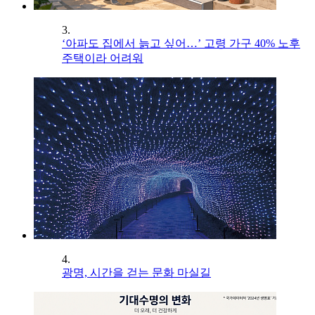
3.
‘아파도 집에서 늙고 싶어…’ 고령 가구 40% 노후
주택이라 어려워
4.
광명, 시간을 걷는 문화 마실길