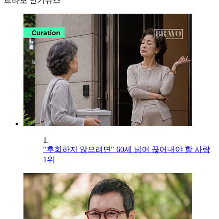
브라보 인기뉴스
1.
"후회하지 않으려면" 60세 넘어 끊어내야 할 사람
1위