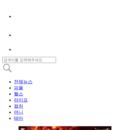
전체뉴스
피플
헬스
라이프
컬처
머니
테마