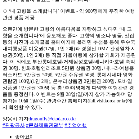
◇ ‘내 고향을 소개합니다’ 이벤트 - 약 900명에게 푸짐한 여행
관련 경품 제공
오랜만에 방문한 고향의 아름다움을 자랑하고 싶다면 ‘내 고
향을 소개합니다’에 응모해도 좋다. 고향의 명소나 명물, 맛집
등의 사진과 소개글을 홈페이지에 올리면 추첨을 통해 우수국
내여행상품 이용권(17명, 1인 2매)과 경원선 DMZ 관광열차 시
승권(50명, 1인 2매) 등 직접 가을여행에 참가할 기회가 제공된
다. 이 외에도 부산롯데호텔/거제삼성호텔/베니키아호텔 숙박
권 30명, 한화호텔앤리조트 5만원 상품권 30명, 내나라여행플
러스카드 5만원권 50명, 5만원 주유권 50명, 롯데시네마 영화
관람권 100명(1인 2매), 온누리상품권 2만원권 200명, 모바일
상품권 1만원권 300명 등 총 900여명에게 다양한 여행관련 경
품을 증정한다. 이벤트는 9월 28일(일)까지 참가 가능하며 당
첨자는 10월 1일(수) 관광주간 홈페이지(fall.visitkorea.or.kr)에
서 확인할 수 있다.
양용비 기자
dragonfly@etoday.co.kr
#관광공사
#문화체육관광부
#추억여행
좋아요
0