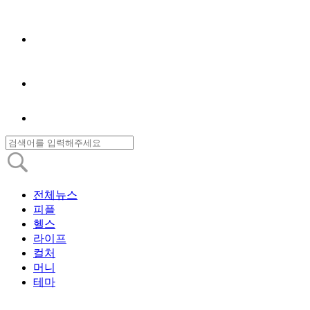
전체뉴스
피플
헬스
라이프
컬처
머니
테마