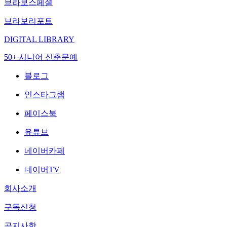
브라보스페셜
브라보리포트
DIGITAL LIBRARY
50+ 시니어 신춘문예
블로그
인스타그램
페이스북
유튜브
네이버카페
네이버TV
회사소개
구독신청
공지사항