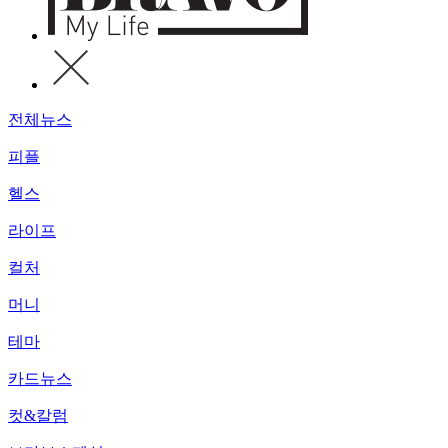
전체뉴스
피플
헬스
라이프
컬처
머니
테마
카드뉴스
컷&칼럼