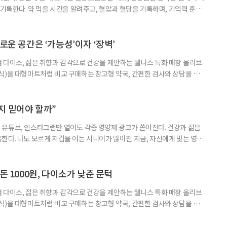
 기록한다. 약 먹을 시간을 알려주고, 혈압과 혈당을 기록하며, 기억력 훈련
치와 스마트링 같은 웨어러블 기기로 몸의 변화를 더 자주, 더 가까이에서
스마트한 습관, 디지털 건강관리를 시작해보자. 건강 앱이라고 하면 스마트
다. 하지만 시니어에게 가장 먼저 필요한 디지털 건강 도구는 의외로
로운 공간은 ‘가능성’이자 ‘장벽’
 다이소, 젊은 취향과 감각으로 건강을 제안하는 웰니스 특화 매장 올리브
식)을 대형마트처럼 비교 구매하는 창고형 약국, 간편한 검사와 상담을 결
능식품을 구입하는 공간이 약국 안팎으로 넓어지고 있다. 가격은 매력적이
을 어떻게 골라야 할지는 더 어려워졌다. 새로운 건강 소비 공간을 어떻게 이
살펴봤다. 다이소, 올리브베러, 창고형·체험형 약국까지. 건기식을 구매할
까지 믿어야 할까”
유튜브, 인스타그램만 열어도 각종 영양제 광고가 쏟아진다. 건강과 젊음
한다. 나도 모르게 지갑을 여는 시니어가 많아진 지금, 자신에게 맞는 영양
지고 있다. 지금 대한민국은 장수 시대와 맞물려 안티에이징 열풍이 거세
아 헤맸던 중국 진나라 황제 ‘진시황’을 떠올리게 하는, 이른바 ‘현대판 진시
쳐지고 있다. 연예인과 인플루언서가 추천하는 제품 광고를 보다 보면, 그
돈 1000원, 다이소가 낮춘 문턱
 다이소, 젊은 취향과 감각으로 건강을 제안하는 웰니스 특화 매장 올리브
식)을 대형마트처럼 비교 구매하는 창고형 약국, 간편한 검사와 상담을 결
능식품을 구입하는 공간이 약국 안팎으로 넓어지고 있다. 가격은 매력적이
을 어떻게 골라야 할지는 더 어려워졌다. 새로운 건강 소비 공간을 어떻게 이