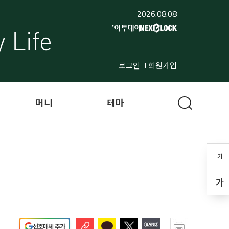
2026.08.08
로그인
회원가입
머니
테마
가
가
선호매체 추가