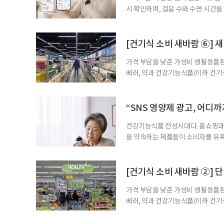
시 확인하며, 걸음 수와 수면 시간을
을 돕는 앱도 있다. 여기에 스마트워
살피기도 한다. 건강상태를 살피는 
워치나 운동 앱을 먼저 떠올리기 쉽
[건기식 소비 새바람 ⑥] 새
가격 부담을 낮춘 가성비 생활용품점
베러, 약과 건강기능식품(이하 건기
합한 체험형 약국까지. 약과 건강기
고 선택지는 많아졌다. 하지만 무엇
용하면 좋을지 현장을 직접 방문해 
“SNS 영양제 광고, 어디
수
건강기능식품 전성시대다. 홈쇼핑과 
을 약속하는 제품들이 소비자를 유혹
제를 고르는 기준이 무엇보다 중요해
다. 특히 영생을 꿈꾸며 불로초를 찾
황 프로젝트’가 SNS를 중심으로 펼
[건기식 소비 새바람 ②] 단
가격 부담을 낮춘 가성비 생활용품점
베러, 약과 건강기능식품(이하 건기
합한 체험형 약국까지. 약과 건강기
고 선택지는 많아졌다. 하지만 무엇