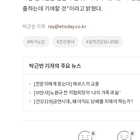
출하는데 기여할 것”이라고 밝혔다.
박근빈 기자
ray@etoday.co.kr
#독거노인
#건강센서
#원격건강모니터링
박근빈 기자의 주요 뉴스
[전문의에게 듣는다] 메르스의 교훈
[브만사]노환규 전 의협회장의 ‘나의 가족과 삶’
[건강119]금연시대, 왜 아직도 담배를 피워야 하는가?
0
0