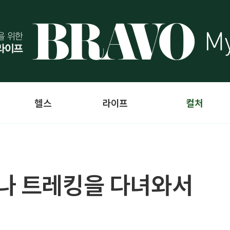
헬스
라이프
컬처
나 트레킹을 다녀와서