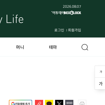
2026.08.07
로그인
회원가입
머니
테마
가
가
선호매체 추가