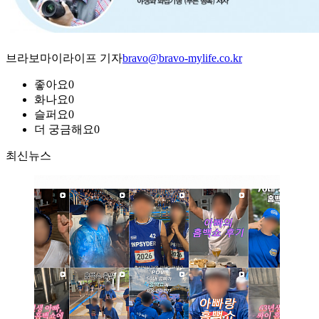
브라보마이라이프 기자
bravo@bravo-mylife.co.kr
좋아요
0
화나요
0
슬퍼요
0
더 궁금해요
0
최신뉴스