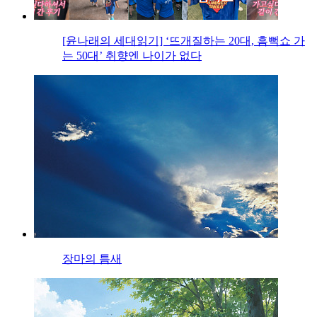
[윤나래의 세대읽기] ‘뜨개질하는 20대, 흠뻑쇼 가
는 50대’ 취향엔 나이가 없다
장마의 틈새