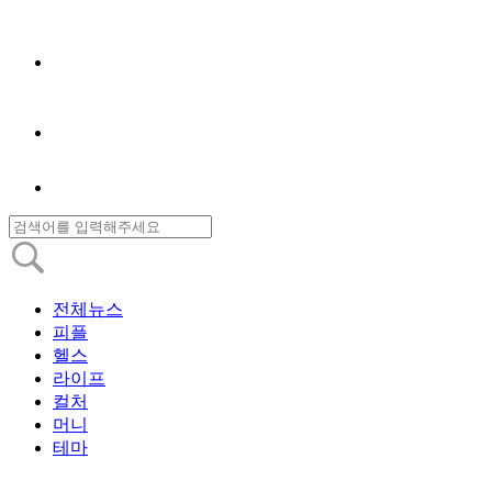
전체뉴스
피플
헬스
라이프
컬처
머니
테마