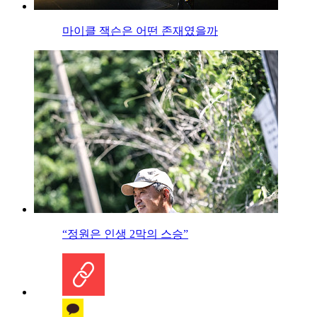
마이클 잭슨은 어떤 존재였을까
“정원은 인생 2막의 스승”