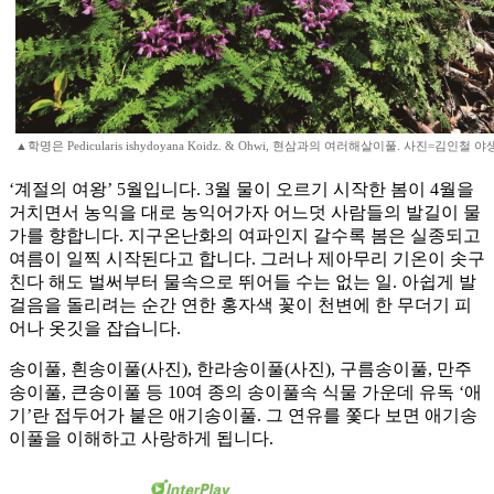
▲학명은 Pedicularis ishydoyana Koidz. & Ohwi, 현삼과의 여러해살이풀. 사진=김인
‘계절의 여왕’ 5월입니다. 3월 물이 오르기 시작한 봄이 4월을
거치면서 농익을 대로 농익어가자 어느덧 사람들의 발길이 물
가를 향합니다. 지구온난화의 여파인지 갈수록 봄은 실종되고
여름이 일찍 시작된다고 합니다. 그러나 제아무리 기온이 솟구
친다 해도 벌써부터 물속으로 뛰어들 수는 없는 일. 아쉽게 발
걸음을 돌리려는 순간 연한 홍자색 꽃이 천변에 한 무더기 피
어나 옷깃을 잡습니다.
송이풀, 흰송이풀(사진), 한라송이풀(사진), 구름송이풀, 만주
송이풀, 큰송이풀 등 10여 종의 송이풀속 식물 가운데 유독 ‘애
기’란 접두어가 붙은 애기송이풀. 그 연유를 쫓다 보면 애기송
이풀을 이해하고 사랑하게 됩니다.