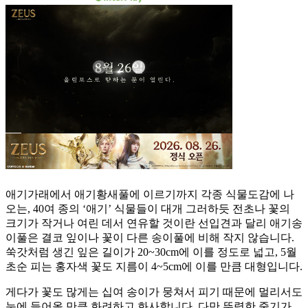
애기가래에서 애기황새풀에 이르기까지 각종 식물도감에 나
오는, 40여 종의 ‘애기’ 식물들이 대개 그러하듯 전초나 꽃의
크기가 작거나 여린 데서 연유할 것이란 선입견과 달리 애기송
이풀은 결코 잎이나 꽃이 다른 송이풀에 비해 작지 않습니다.
쑥갓처럼 생긴 잎은 길이가 20~30cm에 이를 정도로 넓고, 5월
초순 피는 홍자색 꽃도 지름이 4~5cm에 이를 만큼 대형입니다.
게다가 꽃도 많게는 십여 송이가 뭉쳐서 피기 때문에 멀리서도
눈에 들어올 만큼 화려하고 화사합니다. 다만 뚜렷한 줄기가