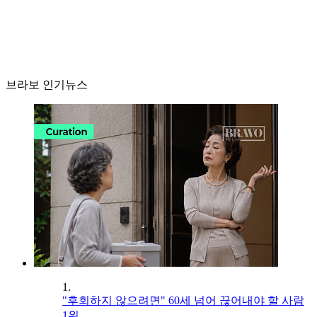
브라보 인기뉴스
1.
"후회하지 않으려면" 60세 넘어 끊어내야 할 사람
1위