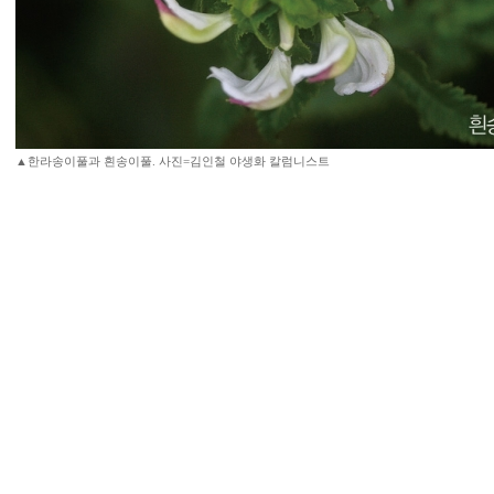
▲한라송이풀과 흰송이풀. 사진=김인철 야생화 칼럼니스트