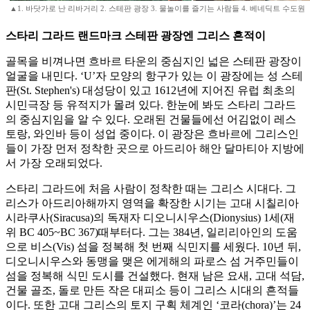
▲1. 바닷가로 난 리바거리 2. 스테판 광장 3. 물놀이를 즐기는 사람들 4. 베네딕트 수도원
스타리 그라드 랜드마크 스테판 광장엔 그리스 흔적이
골목을 비껴나면 흐바르 타운의 중심지인 넓은 스테판 광장이
얼굴을 내민다. ‘U’자 모양의 항구가 있는 이 광장에는 성 스테
판(St. Stephen's) 대성당이 있고 1612년에 지어진 유럽 최초의
시민극장 등 유적지가 몰려 있다. 한눈에 봐도 스타리 그라드
의 중심지임을 알 수 있다. 오래된 건물들에선 어김없이 레스
토랑, 와인바 등이 성업 중이다. 이 광장은 흐바르에 그리스인
들이 가장 먼저 정착한 곳으로 아드리아 해안 달마티아 지방에
서 가장 오래되었다.
스타리 그라드에 처음 사람이 정착한 때는 그리스 시대다. 그
리스가 아드리아해까지 영역을 확장한 시기는 고대 시칠리아
시라쿠사(Siracusa)의 독재자 디오니시우스(Dionysius) 1세(재
위 BC 405~BC 367)때부터다. 그는 384년, 일리리아인의 도움
으로 비스(Vis) 섬을 정복해 첫 번째 식민지를 세웠다. 10년 뒤,
디오니시우스와 동맹을 맺은 에게해의 파로스 섬 거주민들이
섬을 정복해 식민 도시를 건설했다. 현재 남은 요새, 고대 석담,
건물 골조, 돌로 만든 작은 대피소 등이 그리스 시대의 흔적들
이다. 또한 고대 그리스의 토지 구획 체계인 ‘코라(chora)’는 24