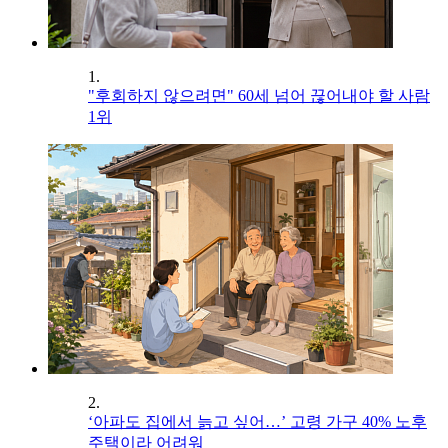
1.
"후회하지 않으려면" 60세 넘어 끊어내야 할 사람
1위
2.
‘아파도 집에서 늙고 싶어…’ 고령 가구 40% 노후
주택이라 어려워