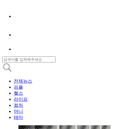
전체뉴스
피플
헬스
라이프
컬처
머니
테마