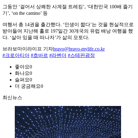
그동안 ‘걸어서 상쾌한 사계절 트레킹’, ‘대한민국 100배 즐기
기’, ‘on the camino’ 등
여행서 총 14권을 출간했다. ‘인생이 짧다’는 것을 현실적으로
받아들여 지난해 홀로 197일간 30개국의 유럽 배낭 여행을 했
다. ‘살아 있을 때 떠나자’가 삶의 모토다.
브라보마이라이프 기자
bravo@bravo-mylife.co.kr
#크로아티아
#흐바르
#라벤더
#스테판광장
좋아요
0
화나요
0
슬퍼요
0
더 궁금해요
0
최신뉴스