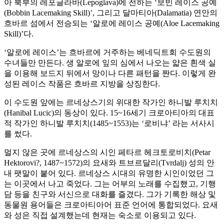
아 북부의 레포글라바(Lepoglava)에 전하는 ‘보빈 레이스 공예
(Bobbin Lacemaking Skill)’, 그리고 달마티아(Dalamatia) 연안의
흐바르 섬에서 전승되는 ‘알로에 레이스 공예(Aloe Lacemaking
Skill)’다.
‘알로에 레이스’는 흐바르에 거주하는 베네딕트회 수도원의
수녀들만 만든다. 생 알로에 잎의 심에서 나오는 얇은 흰색 실
을 이용해 보드지 뒤에서 망이나 다른 패턴을 짠다. 이렇게 완
성된 레이스 작품은 흐바르 지방을 상징한다.
이 수도원 앞에는 르네상스기의 위대한 작가인 하니발 루치치
(Hanibal Lucic)의 동상이 있다. 15~16세기 크로아티아의 대표
적 작가인 하니발 루치치(1485~1553)는 ‘로비냐’ 라는 서사시
를 썼다.
멀지 않은 곳에 르네상스의 시인 페타르 헤크토로비치(Petar
Hektorovi?, 1487~1572)의 요새와 트브르달리(Tvrdalj) 성의 안
내 팻말이 붙어 있다. 르네상스 시대의 유명한 시인이었던 그
는 이곳에서 나고 죽었다. 그는 어부의 노래를 수집했고, 기행
담 등을 친구와 서신으로 대화를 즐겼다. 그가 기록한 해상 및
동물원 용어들은 크로아티아어 표준 언어에 통합되었다. 요새
와 성은 직접 설계했는데 현재는 숙소로 이용되고 있다.