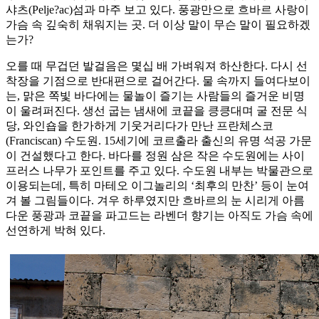
샤츠(Pelje?ac)섬과 마주 보고 있다. 풍광만으로 흐바르 사랑이
가슴 속 깊숙히 채워지는 곳. 더 이상 말이 무슨 말이 필요하겠
는가?
오를 때 무겁던 발걸음은 몇십 배 가벼워져 하산한다. 다시 선
착장을 기점으로 반대편으로 걸어간다. 물 속까지 들여다보이
는, 맑은 쪽빛 바다에는 물놀이 즐기는 사람들의 즐거운 비명
이 울려퍼진다. 생선 굽는 냄새에 코끝을 킁킁대며 굴 전문 식
당, 와인숍을 한가하게 기웃거리다가 만난 프란체스코
(Franciscan) 수도원. 15세기에 코르출라 출신의 유명 석공 가문
이 건설했다고 한다. 바다를 정원 삼은 작은 수도원에는 사이
프러스 나무가 포인트를 주고 있다. 수도원 내부는 박물관으로
이용되는데, 특히 마테오 이그놀리의 ‘최후의 만찬’ 등이 눈여
겨 볼 그림들이다. 겨우 하루였지만 흐바르의 눈 시리게 아름
다운 풍광과 코끝을 파고드는 라벤더 향기는 아직도 가슴 속에
선연하게 박혀 있다.