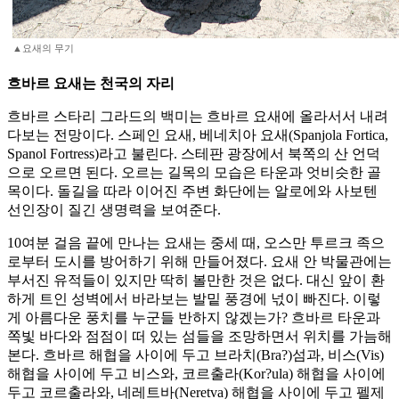
▲요새의 무기
흐바르 요새는 천국의 자리
흐바르 스타리 그라드의 백미는 흐바르 요새에 올라서서 내려
다보는 전망이다. 스페인 요새, 베네치아 요새(Spanjola Fortica,
Spanol Fortress)라고 불린다. 스테판 광장에서 북쪽의 산 언덕
으로 오르면 된다. 오르는 길목의 모습은 타운과 엇비슷한 골
목이다. 돌길을 따라 이어진 주변 화단에는 알로에와 사보텐
선인장이 질긴 생명력을 보여준다.
10여분 걸음 끝에 만나는 요새는 중세 때, 오스만 투르크 족으
로부터 도시를 방어하기 위해 만들어졌다. 요새 안 박물관에는
부서진 유적들이 있지만 딱히 볼만한 것은 없다. 대신 앞이 환
하게 트인 성벽에서 바라보는 발밑 풍경에 넋이 빠진다. 이렇
게 아름다운 풍치를 누군들 반하지 않겠는가? 흐바르 타운과
쪽빛 바다와 점점이 떠 있는 섬들을 조망하면서 위치를 가늠해
본다. 흐바르 해협을 사이에 두고 브라치(Bra?)섬과, 비스(Vis)
해협을 사이에 두고 비스와, 코르출라(Kor?ula) 해협을 사이에
두고 코르출라와, 네레트바(Neretva) 해협을 사이에 두고 펠제