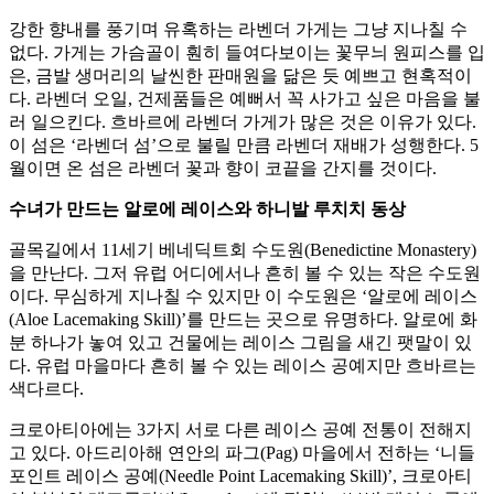
강한 향내를 풍기며 유혹하는 라벤더 가게는 그냥 지나칠 수
없다. 가게는 가슴골이 훤히 들여다보이는 꽃무늬 원피스를 입
은, 금발 생머리의 날씬한 판매원을 닮은 듯 예쁘고 현혹적이
다. 라벤더 오일, 건제품들은 예뻐서 꼭 사가고 싶은 마음을 불
러 일으킨다. 흐바르에 라벤더 가게가 많은 것은 이유가 있다.
이 섬은 ‘라벤더 섬’으로 불릴 만큼 라벤더 재배가 성행한다. 5
월이면 온 섬은 라벤더 꽃과 향이 코끝을 간지를 것이다.
수녀가 만드는 알로에 레이스와 하니발 루치치 동상
골목길에서 11세기 베네딕트회 수도원(Benedictine Monastery)
을 만난다. 그저 유럽 어디에서나 흔히 볼 수 있는 작은 수도원
이다. 무심하게 지나칠 수 있지만 이 수도원은 ‘알로에 레이스
(Aloe Lacemaking Skill)’를 만드는 곳으로 유명하다. 알로에 화
분 하나가 놓여 있고 건물에는 레이스 그림을 새긴 팻말이 있
다. 유럽 마을마다 흔히 볼 수 있는 레이스 공예지만 흐바르는
색다르다.
크로아티아에는 3가지 서로 다른 레이스 공예 전통이 전해지
고 있다. 아드리아해 연안의 파그(Pag) 마을에서 전하는 ‘니들
포인트 레이스 공예(Needle Point Lacemaking Skill)’, 크로아티