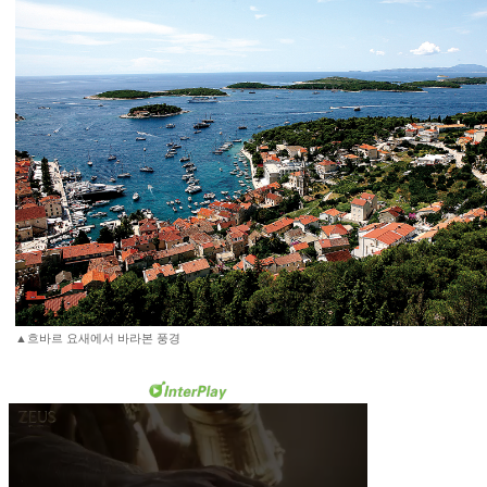
▲흐바르 요새에서 바라본 풍경