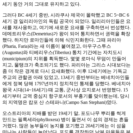
세기 동안 거의 그대로 유지하고 있다.
그러다 BC 4세기 중반, 시라쿠사 제국이 몰락했고 BC 5~BC 6
세기 경 일리리아인의 독립 공국이 되었다. 일리리아인들은 요
새를 재사용하고, 여기에 새로운 요새를 구축하면서 번성했다.
데메트리우스(Demetrius)가 왕이 되어 통치하면서 권력을 확장
했다. 하지만 로마인들에 의해 식민지화한다. 그때 파리아
(Pharia, Faria)라는 새 이름이 붙여졌고, 아우구스투스
(Augustus)와 티베리우스(Tiberius) 통치 기간에는 자치도시
(municipium)의 지위를 획득했다. 몇몇 로마식 무덤이 만들어
지고, 물탱크가 축조되기도 했다. 파리아는 그리스 시대보다는
좀 더 작은 경계로 다시 요새화했다. 이후 12세기에는 기독교
주교의 관할권 아래 있었고, 13세기 중반부터는 베네치아인들
에게 정복 당해 1797년까지 정치적인 통제를 당했다. 베네치아
왕국 시대(14~16세기) 때 교통, 군사상 요지로서 번영했다. 15
세기부터 교역 중심지 항구로서의 부흥기를 맞이했는데, 당시
의 지역명은 캄포 산 스테파니(Campo San Stephani)였다.
오스트리아의 지배를 받던 19세기 말, 포도나무 뿌리를 썩게
만드는 필록세라(phylloxera) 병이 돌면서 이 섬의 경제는 흔들
거렸다. 많은 농부들이 농지를 포기했고 20세기에는 이 섬을
떠나는 사람들이 늘어났다. 포도를 경작하던 남부 마을들은 부