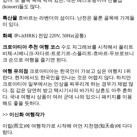
있다. 또 골목 속에 박혀 있는, 작은 레스토랑이나 선술집
(konoer)들도 많다.
특산물
흐바르는 라벤더의 섬이다. 난전은 물론 골목에 가게들
이 있다.
화폐
쿠나(HRK) 전압 220V, 50Hz(공통)
크로아티아 추천 여행 코스
수도 자그레브를 시작해서 플리트
비체-시베니크-자다르-트로기르-스플리트-흐바르-두브로브니
크 순으로 여행을 즐기면 된다.
여행 유의점
크로아티아는 한국인이 가보고 싶은 여행지 1위
란다. 현지에서도 한국인을 만나는 것은 어렵지 않다. 하지만
크로아티아 일부에서는 인상을 찌푸리게 하는 경우가 제법 많
다. 짐 값은 당연히 받고 택시기사의 바가지 상흔도 아주 흔하
다. 국내 여행사 상품이 여러 군데 나와 있으니 패키지를 이용
해도 좋을 듯하다.
>> 이신화 여행작가
이립(而立)에 여행작가로 시작해 어언 지천명(知天命)에 다다
랐다.