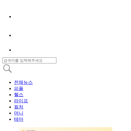
전체뉴스
피플
헬스
라이프
컬처
머니
테마