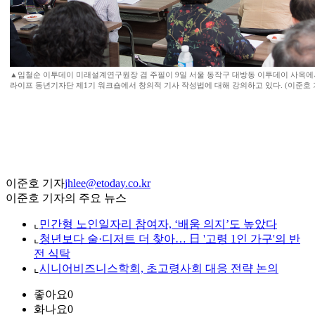
▲임철순 이투데이 미래설계연구원장 겸 주필이 9일 서울 동작구 대방동 이투데이 사옥에
라이프 동년기자단 제1기 워크숍에서 창의적 기사 작성법에 대해 강의하고 있다. (이준호 기자 
이준호 기자
jhlee@etoday.co.kr
이준호 기자의 주요 뉴스
⌞
민간형 노인일자리 참여자, ‘배움 의지’도 높았다
⌞
청년보다 술·디저트 더 찾아… 日 '고령 1인 가구'의 반
전 식탁
⌞
시니어비즈니스학회, 초고령사회 대응 전략 논의
좋아요
0
화나요
0