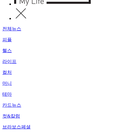
전체뉴스
피플
헬스
라이프
컬처
머니
테마
카드뉴스
컷&칼럼
브라보스페셜