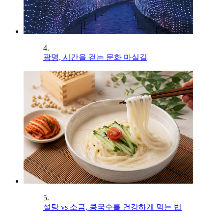
4.
광명, 시간을 걷는 문화 마실길
5.
설탕 vs 소금, 콩국수를 건강하게 먹는 법