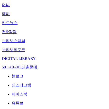
머니
테마
카드뉴스
컷&칼럼
브라보스페셜
브라보리포트
DIGITAL LIBRARY
50+ 시니어 신춘문예
블로그
인스타그램
페이스북
유튜브