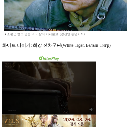
▲소련군 탱크 영웅 역 비탈리 키시첸코. (강신영 동년기자)
화이트 타이거: 최강 전차군단(White Tiger, Белый Тигр)