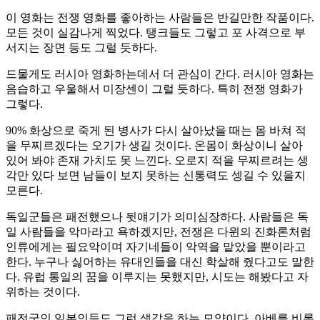
이 영화는 전쟁 영화를 좋아하는 사람들은 반길만한 작품이다.
모든 것이 실감나게 찍었다. 탱크들도 그렇고 포 사격으로 부
서지는 장면 등도 그럴 듯하다.
드물게도 러시아 영화하는데서 더 관심이 간다. 러시아 영화는
음습하고 우울해서 미장센이 그럴 듯하다. 특히 전쟁 영화가
그렇다.
90% 화상으로 죽게 된 병사가 다시 살아났을 때는 몸 바쳐 적
을 무찌르겠다는 오기가 생길 것이다. 온몸이 화상이니 살아
있어 봐야 존재 가치도 못 느낀다. 오로지 적을 무찌르려는 생
각만 있다 보면 남들이 보지 못하는 신통력도 셍길 수 있을지
모른다.
독일군들은 패전했으나 뒷얘기가 의미심장하다. 사람들은 독
일 사람들을 악마라고 욕하겠지만, 전쟁은 다윈의 진화론처럼
인류에게는 필요악이며 자기네들이 악역을 맡았을 뿐이라고
한다. 누구나 싫어하는 유대인들을 대신 학살해 줬다고도 말한
다. 유럽 통일의 꿈을 이루지는 못했지만, 시도는 해봤다고 자
위하는 것이다.
패전국인 일본인들도 그런 생각을 하는 모양이다. 아베를 비롯