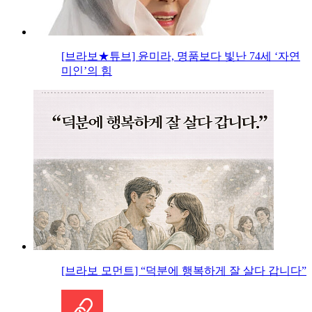
[브라보★튜브] 윤미라, 명품보다 빛난 74세 ‘자연
미인’의 힘
[브라보 모먼트] “덕분에 행복하게 잘 살다 갑니다”