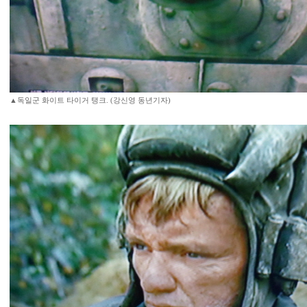
▲독일군 화이트 타이거 탱크. (강신영 동년기자)