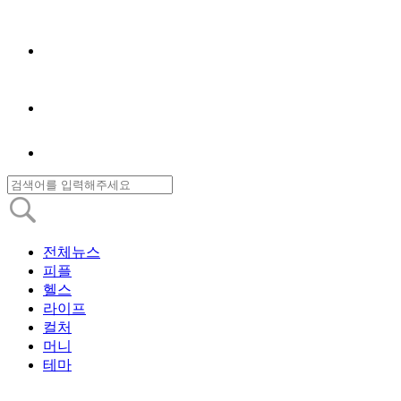
전체뉴스
피플
헬스
라이프
컬처
머니
테마