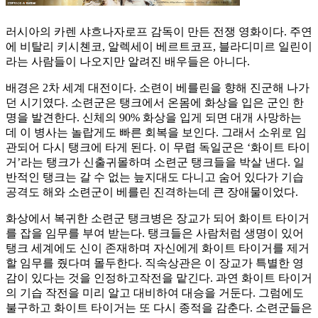
러시아의 카렌 샤흐나자로프 감독이 만든 전쟁 영화이다. 주연
에 비탈리 키시쳰코, 알렉세이 베르트코프, 블라디미르 일린이
라는 사람들이 나오지만 알려진 배우들은 아니다.
배경은 2차 세계 대전이다. 소련이 베를린을 향해 진군해 나가
던 시기였다. 소련군은 탱크에서 온몸에 화상을 입은 군인 한
명을 발견한다. 신체의 90% 화상을 입게 되면 대개 사망하는
데 이 병사는 놀랍게도 빠른 회복을 보인다. 그래서 소위로 임
관되어 다시 탱크에 타게 된다. 이 무렵 독일군은 ‘화이트 타이
거’라는 탱크가 신출귀몰하며 소련군 탱크들을 박살 낸다. 일
반적인 탱크는 갈 수 없는 늪지대도 다니고 숨어 있다가 기습
공격도 해와 소련군이 베를린 진격하는데 큰 장애물이었다.
화상에서 복귀한 소련군 탱크병은 장교가 되어 화이트 타이거
를 잡을 임무를 부여 받는다. 탱크들은 사람처럼 생명이 있어
탱크 세계에도 신이 존재하며 자신에게 화이트 타이거를 제거
할 임무를 줬다며 몰두한다. 직속상관은 이 장교가 특별한 영
감이 있다는 것을 인정하고작전을 맡긴다. 과연 화이트 타이거
의 기습 작전을 미리 알고 대비하여 대승을 거둔다. 그럼에도
불구하고 화이트 타이거는 또 다시 종적을 감춘다. 소련군들은