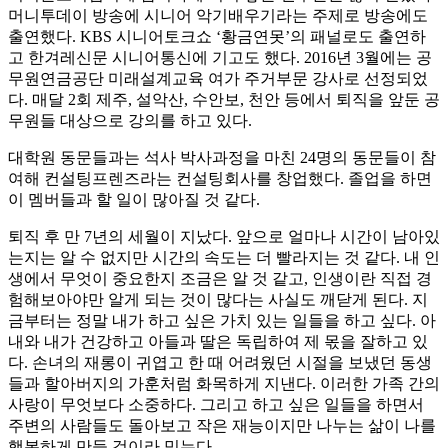
머니투데이 방송에 시니어 악기배우기라는 주제로 방송에도
출연했다. KBS 시니어토크쇼 ‘황금연못’의 패널로도 출연하
고 한겨레신문 시니어통신에 기고도 했다. 2016년 3월에는 공
무원연금공단 미래설계교육 여가 주거부문 강사로 선정되었
다. 매달 2회 제주, 설악산, 수안보, 천안 등에서 퇴직을 앞둔 공
무원들 대상으로 강의를 하고 있다.
대학원 동문들과는 석사 박사과정을 마친 24명의 동문들이 참
여해 컨설팅프렌즈라는 컨설팅회사를 창업했다. 졸업을 하면
이 멤버들과 할 일이 많아질 것 같다.
퇴직 후 만 7년의 세월이 지났다. 앞으로 얼마나 시간이 남아있
는지는 알 수 없지만 시간의 속도는 더 빨라지는 것 같다. 내 인
생에서 무엇이 중요한지 조금은 알 것 같고, 인생이란 직접 경
험해보아야만 알게 되는 것이 많다는 사실도 깨닫게 된다. 지
금부터는 정말 내가 하고 싶은 가치 있는 일들을 하고 싶다. 아
내와 내가 건강하고 아들과 딸은 독립하여 제 몫을 잘하고 있
다. 손녀의 재롱이 귀엽고 한 때 어려웠던 시절을 보냈던 동생
들과 할아버지의 가훈처럼 화목하게 지낸다. 이러한 가족 간의
사랑이 무엇보다 소중하다. 그리고 하고 싶은 일들을 하면서
주변의 사람들도 돌아보고 작은 재능이지만 나누는 삶이 나를
행복하게 만들 것이라 믿는다.