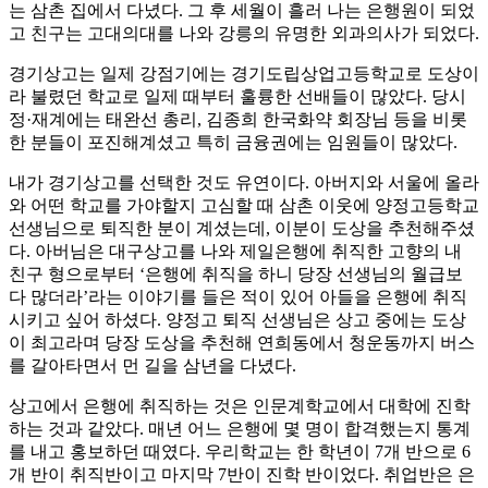
는 삼촌 집에서 다녔다. 그 후 세월이 흘러 나는 은행원이 되었
고 친구는 고대의대를 나와 강릉의 유명한 외과의사가 되었다.
경기상고는 일제 강점기에는 경기도립상업고등학교로 도상이
라 불렸던 학교로 일제 때부터 훌륭한 선배들이 많았다. 당시
정·재계에는 태완선 총리, 김종희 한국화약 회장님 등을 비롯
한 분들이 포진해계셨고 특히 금융권에는 임원들이 많았다.
내가 경기상고를 선택한 것도 유연이다. 아버지와 서울에 올라
와 어떤 학교를 가야할지 고심할 때 삼촌 이웃에 양정고등학교
선생님으로 퇴직한 분이 계셨는데, 이분이 도상을 추천해주셨
다. 아버님은 대구상고를 나와 제일은행에 취직한 고향의 내
친구 형으로부터 ‘은행에 취직을 하니 당장 선생님의 월급보
다 많더라’라는 이야기를 들은 적이 있어 아들을 은행에 취직
시키고 싶어 하셨다. 양정고 퇴직 선생님은 상고 중에는 도상
이 최고라며 당장 도상을 추천해 연희동에서 청운동까지 버스
를 갈아타면서 먼 길을 삼년을 다녔다.
상고에서 은행에 취직하는 것은 인문계학교에서 대학에 진학
하는 것과 같았다. 매년 어느 은행에 몇 명이 합격했는지 통계
를 내고 홍보하던 때였다. 우리학교는 한 학년이 7개 반으로 6
개 반이 취직반이고 마지막 7반이 진학 반이었다. 취업반은 은