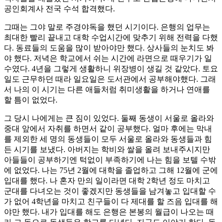
공인회계사 전국 수석 합격했다.
그때는 그야 말로 주경야독을 했던 시기이다. 은행의 업무는
최대한 빨리 끝내고 대학 수업시간에 맞추기 위해 전력을 다했
다. 동료들의 도움을 많이 받아야만 했다. 상사들의 눈치도 봐
야 했다. 저녁은 학교에서 쉬는 시간에 라면으로 때우기가 일
수였다. 4년을 그렇게 생활하니 위장병이 생길 것 같았다. 토요
일도 근무하던 때라 일요일은 도서관에서 공부해야했다. 그래
서 나의 이 시기는 다른 애들처럼 취미생활을 하거나 연애를
할 틈이 없었다.
그 당시 나에게는 큰 짐이 있었다. 둘째 동생이 서울로 올라와
중대 앞에서 자취를 하면서 같이 공부했다. 얼마 후에는 막내
를 제외한 세 명의 동생들이 모두 서울로 올라와 동생들과 힘
든 시기를 보냈다. 아버지는 학비와 쌀을 올려 보내주시지만
아들들이 공부하기엔 턱없이 부족하기에 나는 힘을 보텔 수밖
에 없었다. 나는 75년 2월에 대학을 졸업하고 그해 12월에 군에
입대를 했다. 나 혼자 만의 일이라면 대학 2학년 정도 마치고
군대를 다녀오는 것이 좋겠지만 동생들을 남겨놓고 입대할 수
가 없어 4학년을 마치고 친구들이 다 제대를 할 즈음 입대를 해
야만 했다. 내가 입대를 해도 은행은 본봉의 월급이 나오는 때