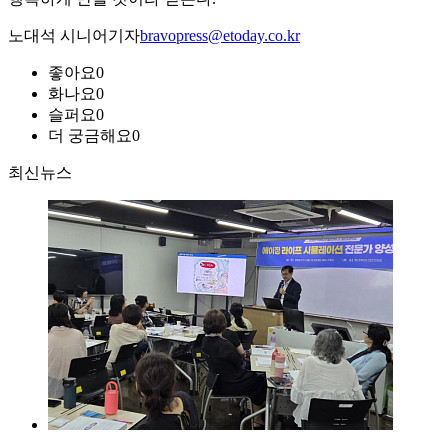
노대석 시니어기자
bravopress@etoday.co.kr
좋아요
0
화나요
0
슬퍼요
0
더 궁금해요
0
최신뉴스