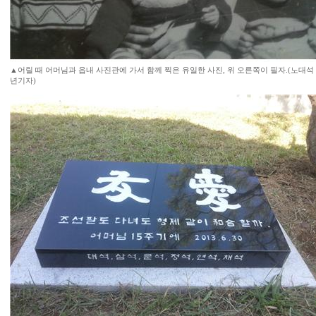
▲어릴 때 어머님과 읍내 사진관에 가서 함께 찍은 유일한 사진, 위 오른쪽이 필자.(노대석
년기자)