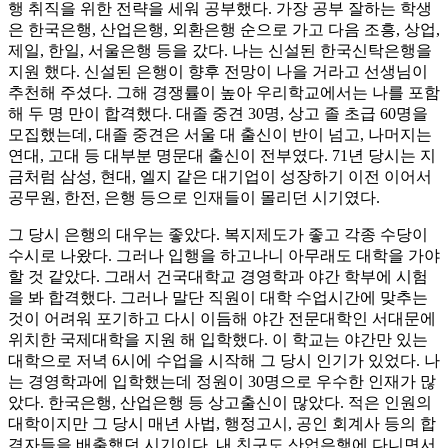
행 취직을 위한 전략을 세워 공부했다. 가장 공부 잘하는 학생
은 한국은행, 산업은행, 외환은행 순으로 가고 다음 조흥, 상업,
제일, 한일, 서울은행 등을 갔다. 나는 신설된 한국신탁은행을
지원 했다. 신설된 은행이 향후 전망이 나을 거라고 선생님이
추천해 주셨다. 그해 경쟁률이 높아 우리학교에서는 나를 포함
해 두 명 만이 합격했다. 대졸 중견 30명, 상고 졸 초급 60명을
모집했는데, 대졸 중견은 서울 대 출신이 반이 넘고, 나머지는
연대, 고대 등 대부분 명문대 출신이 전부였다. 71년 당시는 지
금처럼 삼성, 현대, 엘지 같은 대기업이 성장하기 이전 이어서
공무원, 한전, 은행 등으로 인재들이 몰리던 시기였다.
그 당시 은행의 대우는 좋았다. 복지제도가 좋고 각종 수당이
수시로 나왔다. 그러나 입행을 하고나니 아무래도 대학을 가야
할 것 같았다. 그래서 건국대학교 경영학과 야간 학부에 시험
을 봐 합격했다. 그러나 말단 직원이 대학 수업시간에 맞추는
것이 어려워 포기하고 다시 이듬해 야간 전문대학인 서대문에
위치한 국제대학을 지원 해 입학했다. 이 학교는 야간만 있는
대학으로 저녁 6시에 수업을 시작해 그 당시 인기가 있었다. 나
는 경영학과에 입학했는데 정원이 30명으로 우수한 인재가 많
았다. 한국은행, 산업은행 등 상고출신이 많았다. 적은 인원의
대학이지만 그 당시 매년 사법, 행정고시, 공인 회계사 등의 합
격자들을 배출했던 시기이다. 내 친구도 산업은행에 다니면서