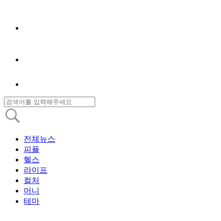
전체뉴스
피플
헬스
라이프
컬처
머니
테마