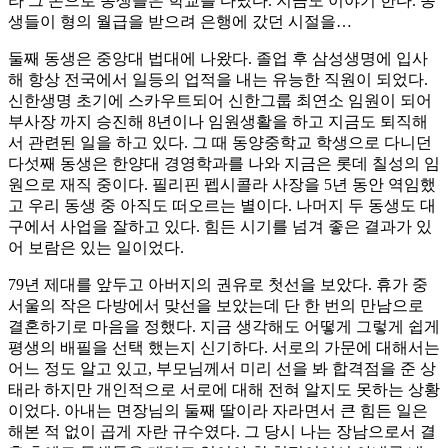
라 그 돈으로 동생들은 학교를 다녔다. 지금도 이야기 한다. 동
생들이 형의 월급을 받으려 은행에 갔던 시절을…
둘째 동생은 중앙대 법대에 나왔다. 졸업 후 삼성생명에 입사
해 항상 전국에서 일등의 업적을 내는 유능한 직원이 되었다.
신한생명 초기에 스카우트되어 신한그룹 최연소 임원이 되어
부사장 까지 승진해 8년이나 임원생활을 하고 지금도 퇴직해
서 관련된 일을 하고 있다. 그 때 동양중학교 학생으로 다니던
다섯째 동생은 한양대 경영학과를 나와 지금은 롯데 칠성의 임
원으로 재직 중이다. 필리핀 펩시콜라 사장을 5년 동안 역임했
고 우리 동생 중 아직도 떠오르는 별이다. 나머지 두 동생도 대
구에서 사업을 잘하고 있다. 힘든 시기를 넘겨 좋은 결과가 있
어 보람은 있는 일이었다.
79년 제대를 앞두고 아버지의 권유로 첫선을 보았다. 휴가 중
서울의 작은 다방에서 맞선을 보았는데 단 한 번의 만남으로
결혼하기로 마음을 정했다. 지금 생각해도 어떻게 그렇게 쉽게
평생의 배필을 선택 했는지 신기하다. 서로의 가문에 대해서는
어느 정도 알고 있고, 부모님께서 미리 선을 봐 합격점을 준 상
태라 하지만 개인적으로 서로에 대해 전혀 알지도 못하는 상황
이었다. 아내는 면장님의 둘째 딸이라 자라면서 큰 힘든 일은
해본 적 없이 곱게 자란 규수였다. 그 당시 나는 장남으로서 결