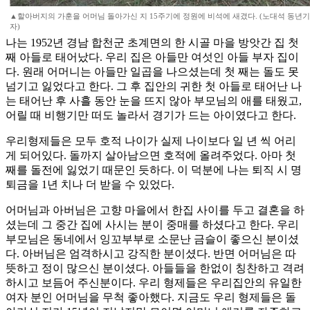
▲할아버지의 가훈을 어머님 돌아가신 지 15주기에 정원에 비석에 새겼다. (노대석 동년기
자)
나는 1952년 경남 합천군 초계면의 한 시골 마을 방앗간 집 첫
째 아들로 태어났다. 우리 집은 아들만 여섯인 아들 부자 집이
다. 원래 어머니는 아들만 일곱을 나으셨는데 첫 째는 돌도 못
넘기고 잃었다고 한다. 그 후 집안의 귀한 첫 아들로 태어난 나
는 태어난 후 사흘 동안 눈을 뜨지 않아 부모님의 애를 태웠고,
어릴 때 비행기만 떠도 놀라서 경기가 드는 아이였다고 한다.
우리형제들은 모두 호적 나이가 실제 나이보다 일 년 씩 어리
게 되어있다. 돌까지 살아남으면 호적에 올려주었다. 아마 첫
째를 돌전에 잃었기 때문인 듯하다. 이 덕분에 나는 퇴직 시 명
퇴금을 1년 치나 더 받을 수 있었다.
어머님과 아버님은 고향 마을에서 한집 사이를 두고 결혼을 하
셨는데 그 중간 집에 사시는 분이 중매를 하셨다고 한다. 우리
부모님은 동네에서 잉꼬부부로 소문난 금슬이 좋으신 분이셨
다. 아버님은 엄격하시고 강직한 분이셨다. 반면 어머님은 따
뜻하고 정이 많으신 분이셨다. 아들들을 한없이 칭찬하고 격려
하시고 보듬어 주신분이다. 우리 형제들은 우리집안의 유일한
여자 분인 어머님을 무척 좋아했다. 지금도 우리 형제들은 돌