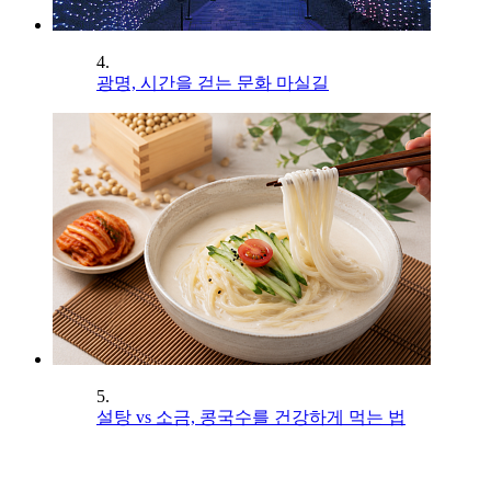
4.
광명, 시간을 걷는 문화 마실길
5.
설탕 vs 소금, 콩국수를 건강하게 먹는 법