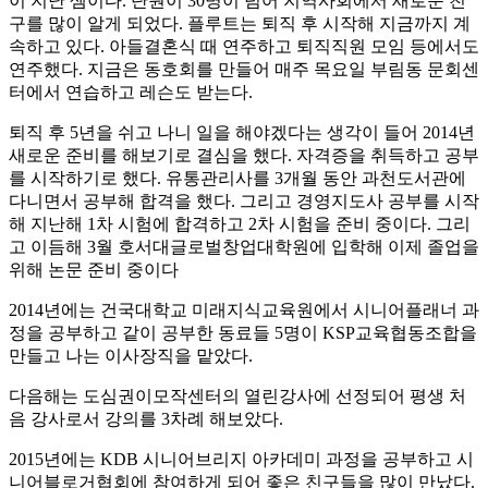
이 지난 셈이다. 단원이 30명이 넘어 지역사회에서 새로운 친
구를 많이 알게 되었다. 플루트는 퇴직 후 시작해 지금까지 계
속하고 있다. 아들결혼식 때 연주하고 퇴직직원 모임 등에서도
연주했다. 지금은 동호회를 만들어 매주 목요일 부림동 문회센
터에서 연습하고 레슨도 받는다.
퇴직 후 5년을 쉬고 나니 일을 해야겠다는 생각이 들어 2014년
새로운 준비를 해보기로 결심을 했다. 자격증을 취득하고 공부
를 시작하기로 했다. 유통관리사를 3개월 동안 과천도서관에
다니면서 공부해 합격을 했다. 그리고 경영지도사 공부를 시작
해 지난해 1차 시험에 합격하고 2차 시험을 준비 중이다. 그리
고 이듬해 3월 호서대글로벌창업대학원에 입학해 이제 졸업을
위해 논문 준비 중이다
2014년에는 건국대학교 미래지식교육원에서 시니어플래너 과
정을 공부하고 같이 공부한 동료들 5명이 KSP교육협동조합을
만들고 나는 이사장직을 맡았다.
다음해는 도심권이모작센터의 열린강사에 선정되어 평생 처
음 강사로서 강의를 3차례 해보았다.
2015년에는 KDB 시니어브리지 아카데미 과정을 공부하고 시
니어블로거협회에 참여하게 되어 좋은 친구들을 많이 만났다.