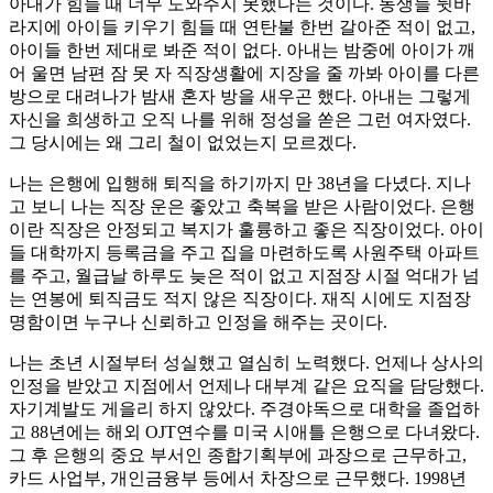
아내가 힘들 때 너무 도와주지 못했다는 것이다. 동생들 뒷바
라지에 아이들 키우기 힘들 때 연탄불 한번 갈아준 적이 없고,
아이들 한번 제대로 봐준 적이 없다. 아내는 밤중에 아이가 깨
어 울면 남편 잠 못 자 직장생활에 지장을 줄 까봐 아이를 다른
방으로 대려나가 밤새 혼자 방을 새우곤 했다. 아내는 그렇게
자신을 희생하고 오직 나를 위해 정성을 쏟은 그런 여자였다.
그 당시에는 왜 그리 철이 없었는지 모르겠다.
나는 은행에 입행해 퇴직을 하기까지 만 38년을 다녔다. 지나
고 보니 나는 직장 운은 좋았고 축복을 받은 사람이었다. 은행
이란 직장은 안정되고 복지가 훌륭하고 좋은 직장이었다. 아이
들 대학까지 등록금을 주고 집을 마련하도록 사원주택 아파트
를 주고, 월급날 하루도 늦은 적이 없고 지점장 시절 억대가 넘
는 연봉에 퇴직금도 적지 않은 직장이다. 재직 시에도 지점장
명함이면 누구나 신뢰하고 인정을 해주는 곳이다.
나는 초년 시절부터 성실했고 열심히 노력했다. 언제나 상사의
인정을 받았고 지점에서 언제나 대부계 같은 요직을 담당했다.
자기계발도 게을리 하지 않았다. 주경야독으로 대학을 졸업하
고 88년에는 해외 OJT연수를 미국 시애틀 은행으로 다녀왔다.
그 후 은행의 중요 부서인 종합기획부에 과장으로 근무하고,
카드 사업부, 개인금융부 등에서 차장으로 근무했다. 1998년