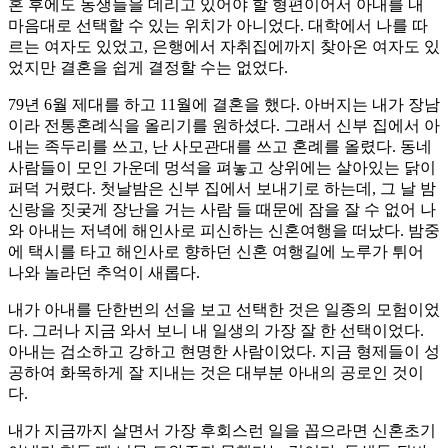
혼 후에도 동생들을 데리고 있어야 할 형편이어서 아내를 내
마음대로 선택할 수 있는 위치가 아니었다. 대학에서 나를 따
르는 여자도 있었고, 은행에서 자취집에까지 찾아온 여자도 있
었지만 결혼을 쉽게 결정할 수는 없었다.
79년 6월 제대를 하고 11월에 결혼을 했다. 아버지는 내가 장남
이라 전통혼례식을 올리기를 원하셨다. 그래서 신부 집에서 아
내는 족두리를 쓰고, 난 사모관대를 쓰고 혼례를 올렸다. 동네
사람들이 모인 가운데 멍석을 펴놓고 상위에는 살아있는 닭이
퍼덕 거렸다. 첫날밤은 신부 집에서 보내기로 하는데, 그 날 밤
신랑을 짓궂게 장난을 거는 사람 들 때문에 잠을 잘 수 없어 나
와 아내는 저녁에 해인사로 피신하는 신혼여행을 떠났다. 밤중
에 택시를 타고 해인사로 향하던 신혼 여행길에 노루가 튀어
나와 놀라던 추억이 새롭다.
내가 아내를 단한번의 선을 보고 선택한 것은 일종의 모험이었
다. 그러나 지금 와서 보니 내 일생의 가장 잘 한 선택이었다.
아내는 검소하고 강하고 현명한 사람이었다. 지금 형제들이 성
공하여 화목하게 잘 지내는 것은 대부분 아내의 공로인 것이
다.
내가 지금까지 살면서 가장 후회스런 일을 꼽으라면 신혼초기