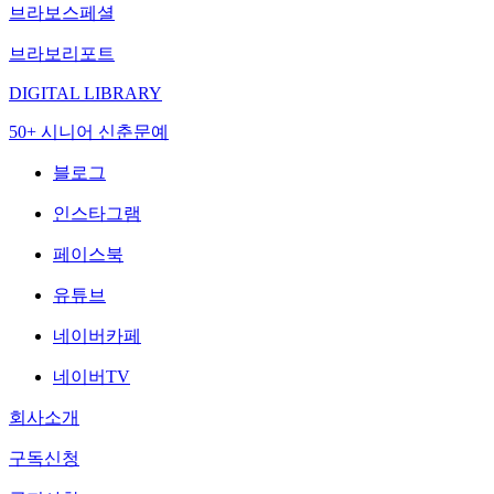
브라보스페셜
브라보리포트
DIGITAL LIBRARY
50+ 시니어 신춘문예
블로그
인스타그램
페이스북
유튜브
네이버카페
네이버TV
회사소개
구독신청