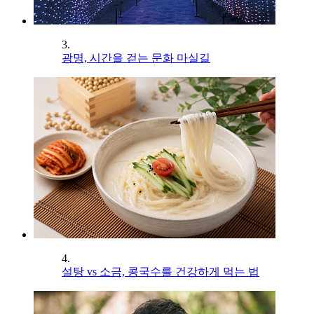
3.
광명, 시간을 걷는 문화 마실길
4.
설탕 vs 소금, 콩국수를 건강하게 먹는 법