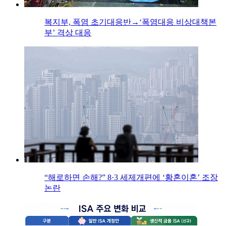
복지부, 폭염 초기대응반→‘폭염대응 비상대책본
부’ 격상 대응
“해로하면 손해?” 8·3 세제개편에 ‘황혼이혼’ 조장
논란