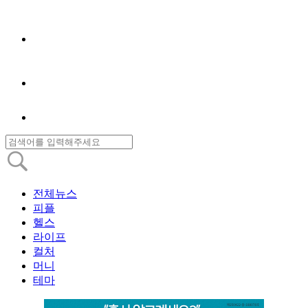
전체뉴스
피플
헬스
라이프
컬처
머니
테마