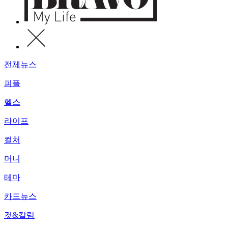
전체뉴스
피플
헬스
라이프
컬처
머니
테마
카드뉴스
컷&칼럼