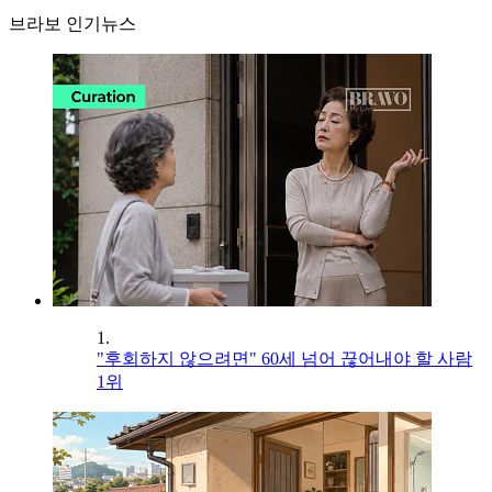
브라보 인기뉴스
1.
"후회하지 않으려면" 60세 넘어 끊어내야 할 사람
1위