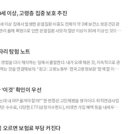
0세 이상, 고령층 집중 보호 추진
0세 이상 집에서 발생한 온열질환 비중도 전체의 약 3배 보건소 방문건강관
 관리 올해 폭염으로 인한 온열질환 사망자 절반 이상이 80세 이상인 것으로
 방문건강관리사업을 통해 80세 이상 고령자 보호를 추진한다. 6일 복지부
까지 질병관리청으로 신고된 온열질환자는 총 2441명으로 이 중 65세 이상
이상은 300명(12.3%)으로 집계됐다. 연령별 환자 수
일자리 탐험 노트
경험을 다시 해석하는 일에서 출발한다. 내가 오래 해온 것, 지속적으로 관
 하는 것을 연결해보자. *참고 : 고용노동부·한국고용정보원 ‘함께 할 미래
브라보 마이 라이프’ 재구성. STEP 1. 내 안의 재료 찾기 1. 무엇을 바꾸고
뀌면 좋겠다’고 느낀 일은? 1._______________
__________ ▷ 그중 내가 직접 해볼 만
다 ‘이것’ 확인이 우선
데 내 IRP 옮겨야 할까?” 한 번쯤은 고민해봤을 생각이다. 퇴직연금사업
은 수수료, 다양한 ETF(상장지수펀드), 비대면 가입 혜택 등을 내세우며
 높다고 해서 무조건 옮기는 것만이 정답은 아니다. 퇴직연금은 오랜 기간
 확인해야 할 사항이 있다. 수익률 광고, 먼저 기준부터 봐야 한다 금융회
눈에 잘 들어온다. 하지만 수익률 숫자는 기준에 따라달라질 수 있다.
율 오르면 보험료 부담 커진다