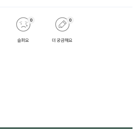
0
0
슬퍼요
더 궁금해요