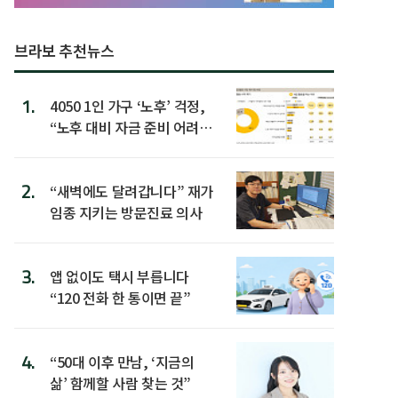
브라보 추천뉴스
1.
4050 1인 가구 ‘노후’ 걱정,
“노후 대비 자금 준비 어려
워”
2.
“새벽에도 달려갑니다” 재가
임종 지키는 방문진료 의사
3.
앱 없이도 택시 부릅니다
“120 전화 한 통이면 끝”
4.
“50대 이후 만남, ‘지금의
삶’ 함께할 사람 찾는 것”