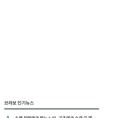
브라보 인기뉴스
1.
소액 직역연금 받는 노인, 기초연금 수령 길 열린