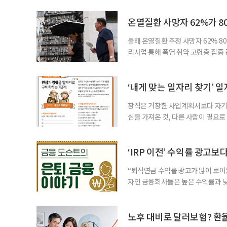
온열질환 사망자 62%가 8
올해 온열질환 추정 사망자 62% 8
리사업 통해 폭염 취약 고령층 집중
나타났다. 이에 정부가 전국 보건소
에 따르면 5월 15일부터 이달 4일
고령층은 825명(33.8%), 80세 
‘내게 맞는 일자리 찾기’ 
창직은 거창한 사업계획서보다 자기 
심을 가져온 것, 다른 사람이 필요로
for 5060 창직사례집’을 바탕으로 ‘
싶었나요? ▷ 내가 살아오며 ‘이렇게 바
2._______________ 3._____
‘IRP 이전’ 수익률 광고보
“퇴직연금 수익률 광고가 많이 보이는
자인 금융회사들은 높은 수익률과 낮
가입자를 유치한다. 하지만 수익률이
운용하는 자금인 만큼, 광고보다 먼저
사들이 내세우는 퇴직연금 수익률은 
노후 대비로 달러보험? 환