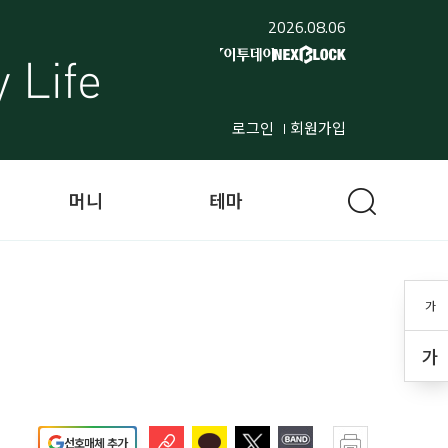
2026.08.06
로그인
회원가입
머니
테마
가
가
선호매체 추가