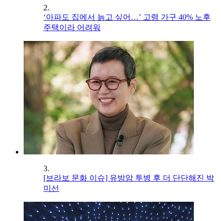
2.
‘아파도 집에서 늙고 싶어…’ 고령 가구 40% 노후
주택이라 어려워
3.
[브라보 문화 이슈] 유방암 투병 후 더 단단해진 박
미선