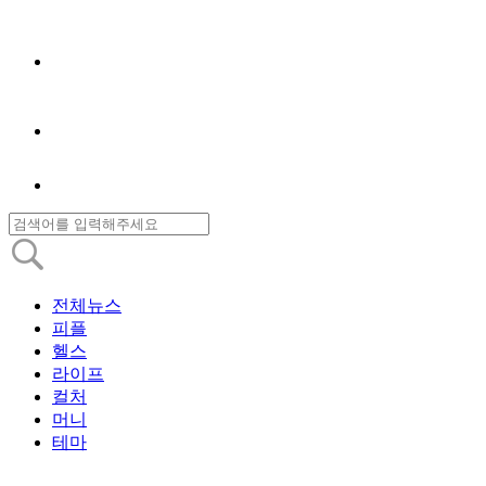
전체뉴스
피플
헬스
라이프
컬처
머니
테마