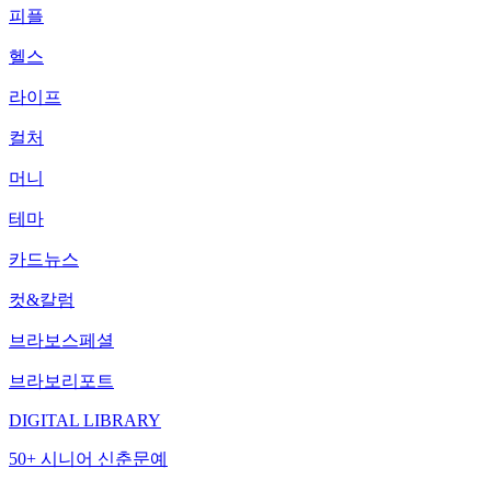
피플
헬스
라이프
컬처
머니
테마
카드뉴스
컷&칼럼
브라보스페셜
브라보리포트
DIGITAL LIBRARY
50+ 시니어 신춘문예