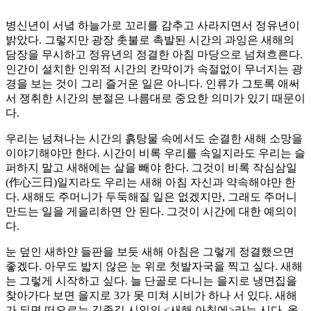
병신년이 서녘 하늘가로 꼬리를 감추고 사라지면서 정유년이
밝았다. 그렇지만 광장 촛불로 촉발된 시간의 과잉은 새해의
담장을 무시하고 정유년의 정결한 아침 마당으로 넘쳐흐른다.
인간이 설치한 인위적 시간의 칸막이가 속절없이 무너지는 광
경을 보는 것이 그리 즐거운 일은 아니다. 인류가 그토록 애써
서 쟁취한 시간의 분절은 나름대로 중요한 의미가 있기 때문이
다.
우리는 넘쳐나는 시간의 흙탕물 속에서도 순결한 새해 소망을
이야기해야만 한다. 시간이 비록 우리를 속일지라도 우리는 슬
퍼하지 말고 새해에는 살을 빼야 한다. 그것이 비록 작심삼일
(作心三日)일지라도 우리는 새해 아침 자신과 약속해야만 한
다. 새해도 주머니가 두둑해질 일은 없겠지만, 그래도 주머니
만드는 일을 게을리하면 안 된다. 그것이 시간에 대한 예의이
다.
눈 덮인 새하얀 들판을 보듯 새해 아침은 그렇게 정결했으면
좋겠다. 아무도 밟지 않은 눈 위로 첫발자국을 찍고 싶다. 새해
는 그렇게 시작하고 싶다. 늘 단골로 다니는 을지로 냉면집을
찾아가다 보면 을지로 3가 못 미쳐 시비가 하나 서 있다. 새해
가 되면 떠오르는 김종길 시인의 <새해 아침에>라는 시다. 올