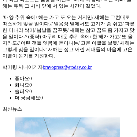
해는 유독 그 시비 앞에 서 있는 시간이 길었다.
‘매양 추위 속에/ 해는 가고 또 오는 거지만/ 새해는 그런대로
따스하게 맞을 일이다.// 얼음장 밑에서도 고기가 숨 쉬고/ 파릇
한 미나리 싹이/ 봄날을 꿈꾸듯/ 새해는 참고 꿈도 좀 가지고 맞
을 일이다.// (중략) 아무리 매운 추위 속에/ 한 해가 가고/ 또 올
지라도// 어린 것들 잇몸에 돋아나는/ 고운 이빨을 보듯/ 새해는
그렇게 맞을 일이다.’ 새해는 젊고 어린 세대들의 마음에 고운
이빨이 돋기를 기원한다.
박미령 시니어기자
bravopress@etoday.co.kr
좋아요
0
화나요
0
슬퍼요
0
더 궁금해요
0
최신뉴스