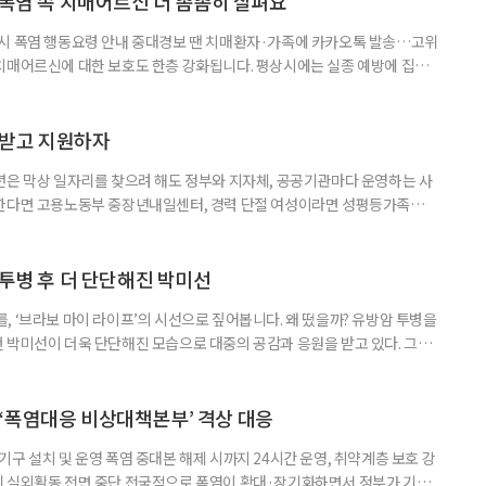
 폭염 속 치매어르신 더 촘촘히 살펴요
 시 폭염 행동요령 안내 중대경보 땐 치매환자·가족에 카카오톡 발송…고위
치매어르신에 대한 보호도 한층 강화됩니다. 평상시에는 실종 예방에 집중
 행동요령을 안내합니다. 특히 새롭게 마련된 ‘중대경보’ 단계에서는 치매
접 전달하고 온열질환 위험이 높은 어르신의 안전을 매일 확인합니다. 치
상황을 제대로 인식하거나 스스로 적절하게 대처하는 데 어려움을 겪을 수
담받고 지원하자
년은 막상 일자리를 찾으려 해도 정부와 지자체, 공공기관마다 운영하는 사
원한다면 고용노동부 중장년내일센터, 경력 단절 여성이라면 성평등가족부
득을 함께 원한다면 보건복지부 노인일자리사업이 출발점이 될 수 있다.
 활용하는 것만으로도 새로운 일을 시작하는 문턱이 훨씬 낮아진다. 취업
 국민취업지원제도 구직활동이 쉽지 않은 사람을 위한 제도다. 개인별 취
 투병 후 더 단단해진 박미선
, ‘브라보 마이 라이프’의 시선으로 짚어봅니다. 왜 떴을까? 유방암 투병을
 박미선이 더욱 단단해진 모습으로 대중의 공감과 응원을 받고 있다. 그러
널에 출연한 그는 방송 활동을 그만하라는 악성 댓글을 받았다고 고백해 눈
삶을 이어가고 있는 박미선은 왜 이전보다 더 큰 관심과 사랑을 받고 있을
 소식 박미선은 재치 있는 말솜씨와 공감 능력으로
‘폭염대응 비상대책본부’ 격상 대응
구 설치 및 운영 폭염 중대본 해제 시까지 24시간 운영, 취약계층 보호 강
리 실외활동 전면 중단 전국적으로 폭염이 확대·장기화하면서 정부가 기존