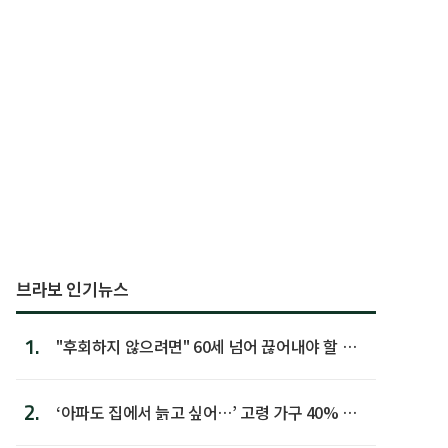
브라보 인기뉴스
1.
"후회하지 않으려면" 60세 넘어 끊어내야 할 사
람 1위
2.
‘아파도 집에서 늙고 싶어…’ 고령 가구 40% 노
후 주택이라 어...