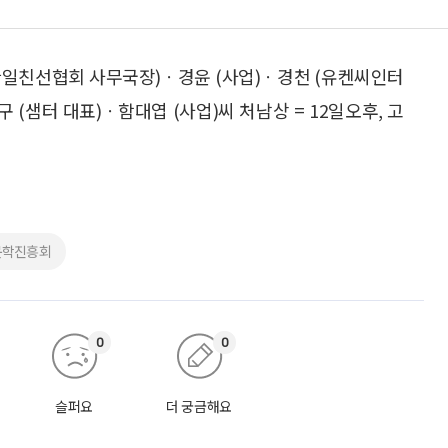
(한일친선협회 사무국장)ㆍ경윤 (사업)ㆍ경천 (유켄씨인터
 (샘터 대표)ㆍ함대엽 (사업)씨 처남상 = 12일오후, 고
문학진흥회
0
0
슬퍼요
더 궁금해요