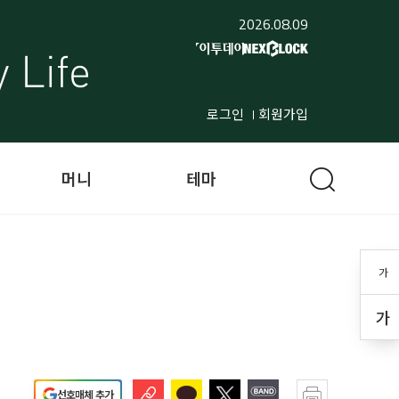
2026.08.09
로그인
회원가입
머니
테마
가
가
선호매체 추가