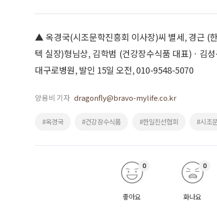
▲ 옥경국(시조문학진흥회 이사장)씨 별세, 경근 
텍 실장)형님상, 김학범 (건강장수식품 대표)ㆍ김성구
대구로병원, 발인 15일 오전, 010-9548-5070
양용비 기자
dragonfly@bravo-mylife.co.kr
#옥경국
#건강장수식품
#한일친선협회
#시조
0
0
좋아요
화나요