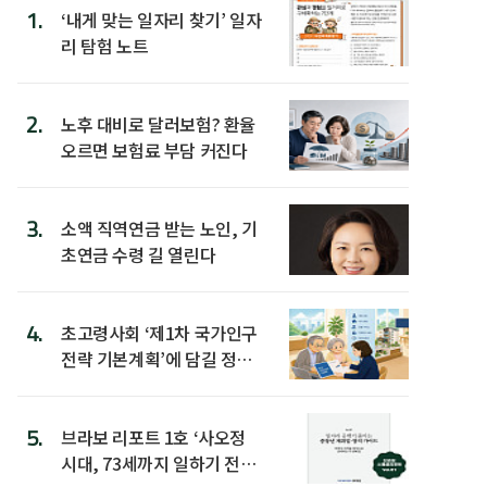
1.
‘내게 맞는 일자리 찾기’ 일자
리 탐험 노트
2.
노후 대비로 달러보험? 환율
오르면 보험료 부담 커진다
3.
소액 직역연금 받는 노인, 기
초연금 수령 길 열린다
4.
초고령사회 ‘제1차 국가인구
전략 기본계획’에 담길 정책
은
5.
브라보 리포트 1호 ‘사오정
시대, 73세까지 일하기 전략’