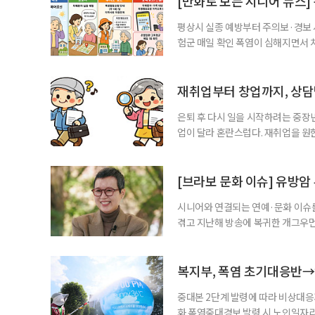
[만화로 보는 시니어 뉴스]
평상시 실종 예방부터 주의보·경보
험군 매일 확인 폭염이 심해지면서 
하고, 폭염 주의보·경보가 내려지면
환자와 가족에게 폭염 행동요령을 직
매어르신은 인지기능 저하로 폭염 
재취업부터 창업까지, 상
있습니다. 외출
은퇴 후 다시 일을 시작하려는 중장
업이 달라 혼란스럽다. 재취업을 
여성새로일하기센터, 사회참여와 소
자신의 상황에 맞는 지원기관을 알고
준비부터 구직 수당까지 고용노동부
[브라보 문화 이슈] 유방암
업 지원 계획을 세
시니어와 연결되는 연예·문화 이슈를
겪고 지난해 방송에 복귀한 개그우먼
나 최근 개그맨 김영철의 유튜브 채
길을 끌었다. 투병 이후에도 자신의 
까. 오랜 방송 생활 뒤 전해진 투병
복지부, 폭염 초기대응반→
중대본 2단계 발령에 따라 비상대응기
화 폭염중대경보 발령 시 노인일자