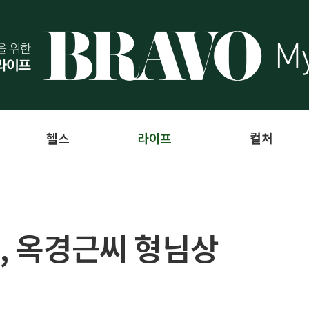
헬스
라이프
컬처
세, 옥경근씨 형님상