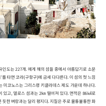
 유인도는 227개. 에게 해의 섬들 중에서 아름답기로 소문
’를 타면 코라(구항구)에 금세 다다른다. 이 섬의 첫 느낌
있는 미코노스는 그리스령 키클라데스 제도 가운데 하나다.
 있고, 델로스 섬과는 2㎞ 떨어져 있다. 면적은 86㎢로
른 듯한 벼랑과는 달리 평지다. 지질은 주로 울퉁불퉁한 화