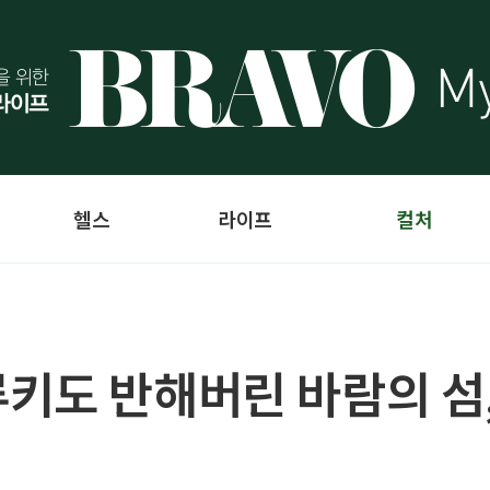
헬스
라이프
컬처
키도 반해버린 바람의 섬