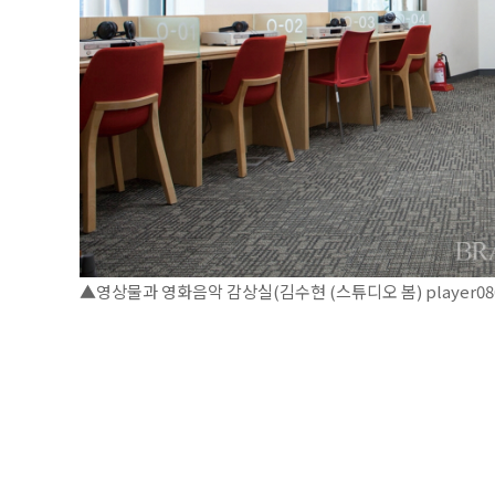
▲영상물과 영화음악 감상실(김수현 (스튜디오 봄) player0806