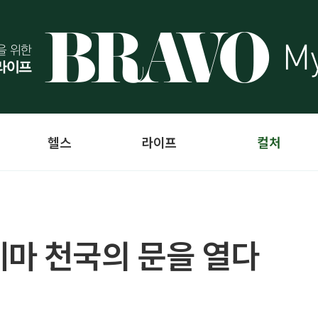
헬스
라이프
컬처
마 천국의 문을 열다