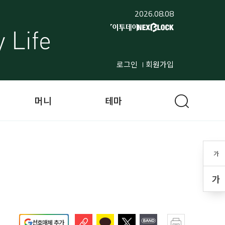
2026.08.08
로그인
회원가입
머니
테마
가
가
선호매체 추가